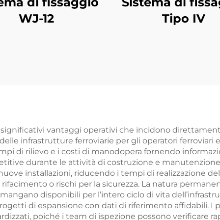
ema di fissaggio
Sistema di fiss
WJ-12
Tipo IV
 significativi vantaggi operativi che incidono direttament
 delle infrastrutture ferroviarie per gli operatori ferroviar
empi di rilievo e i costi di manodopera fornendo informa
titive durante le attività di costruzione e manutenzione.
ove installazioni, riducendo i tempi di realizzazione de
facimento o rischi per la sicurezza. La natura permanente
angano disponibili per l’intero ciclo di vita dell’infrastr
ogetti di espansione con dati di riferimento affidabili. I
rdizzati, poiché i team di ispezione possono verificare ra