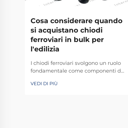
Cosa considerare quando
si acquistano chiodi
ferroviari in bulk per
l'edilizia
I chiodi ferroviari svolgono un ruolo
fondamentale come componenti di
fissaggio nella costruzione e
VEDI DI PIÙ
manutenzione delle ferrovie,
fornendo il collegamento essenziale
tra i binari e le traverse. Questi
elementi di fissaggio resistenti
devono sopportare forze enormi
generate dai treni in transito...