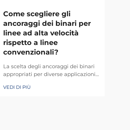
Come scegliere gli
Qua
ancoraggi dei binari per
ins
linee ad alta velocità
pe
rispetto a linee
bin
convenzionali?
La s
La scelta degli ancoraggi dei binari
dip
appropriati per diverse applicazioni
dist
ferroviarie richiede una
VEDI
VEDI DI PIÙ
anco
comprensione delle differenze
cost
fondamentali tra sistemi ferroviari
il 
ad alta velocità e sistemi
bina
convenzionali. Gli ancoraggi dei
spos
binari svolgono un ruolo cruciale
cons
nell’ancoraggio dei binari alle