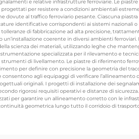
gnalamenti e relative infrastrutture ferroviarie. Le piastr
o, progettati per resistere a condizioni ambientali estreme,
 dovute al traffico ferroviario pesante. Ciascuna piastra 
ature identificative corrispondenti ai sistemi nazionali o 
olleranze di fabbricazione ad alta precisione, trattamenti 
 un’installazione coerente in diversi ambienti ferroviari.
la scienza dei materiali, utilizzando leghe che manteng
e strumentazione specializzata per il rilevamento e tecnici 
strumenti di livellamento. Le piastre di riferimento ferr
erimento per definire con precisione la geometria del trac
 consentono agli equipaggi di verificare l’allineamento d
gettuali originali. I progetti di installazione dei segnala
condo rigorosi requisiti operativi e distanze di sicurezza. 
zati per garantire un allineamento corretto con le infrast
continuità geometrica lungo tutto il corridoio di trasporto