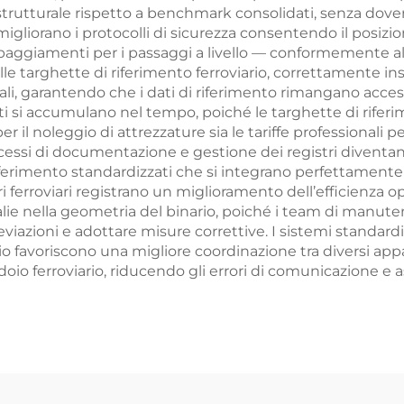
strutturale rispetto a benchmark consolidati, senza dove
o migliorano i protocolli di sicurezza consentendo il posiz
ipaggiamenti per i passaggi a livello — conformemente all
delle targhette di riferimento ferroviario, correttamente in
ali, garantendo che i dati di riferimento rimangano acces
osti si accumulano nel tempo, poiché le targhette di riferi
er il noleggio di attrezzature sia le tariffe professionali per
cessi di documentazione e gestione dei registri diventan
 riferimento standardizzati che si integrano perfettamen
i ferroviari registrano un miglioramento dell’efficienza op
lie nella geometria del binario, poiché i team di manut
iazioni e adottare misure correttive. I sistemi standardizz
io favoriscono una migliore coordinazione tra diversi appa
io ferroviario, riducendo gli errori di comunicazione e 