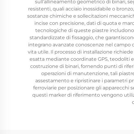
sull’allineamento geometrico di binari, se
resistenti, quali acciaio inossidabile o bronz
sostanze chimiche e sollecitazioni meccaniche
incise con precisione, dati di quota e marc
tecnologiche di queste piastre includono t
standardizzate di fissaggio, che garantiscono
integrano avanzate conoscenze nel campo del
vita utile. Il processo di installazione richied
esatta mediante coordinate GPS, teodoliti e 
costruzione di binari, fornendo punti di rif
operazioni di manutenzione, tali piastre
assestamento e ripristinare i parametri pro
ferroviarie per posizionare gli apparecchi se
questi marker di riferimento vengono utiliz