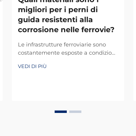
migliori per i perni di
guida resistenti alla
corrosione nelle ferrovie?
Le infrastrutture ferroviarie sono
costantemente esposte a condizioni
ambientali severe, rendendo la
VEDI DI PIÙ
scelta dei materiali fondamentale
per prestazioni e sicurezza a lungo
termine. I perni di guida,
componenti essenziali che fissano le
rotaie alle traversine, devono
resistere non solo a...