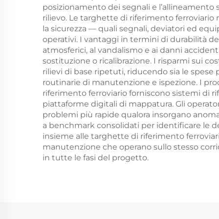
posizionamento dei segnali e l’allineamento 
rilievo. Le targhette di riferimento ferroviari
la sicurezza — quali segnali, deviatori ed equ
operativi. I vantaggi in termini di durabilità 
atmosferici, al vandalismo e ai danni accident
sostituzione o ricalibrazione. I risparmi sui c
rilievi di base ripetuti, riducendo sia le spese p
routinarie di manutenzione e ispezione. I pro
riferimento ferroviario forniscono sistemi di
piattaforme digitali di mappatura. Gli operator
problemi più rapide qualora insorgano anoma
a benchmark consolidati per identificare le dev
insieme alle targhette di riferimento ferroviar
manutenzione che operano sullo stesso corrido
in tutte le fasi del progetto.