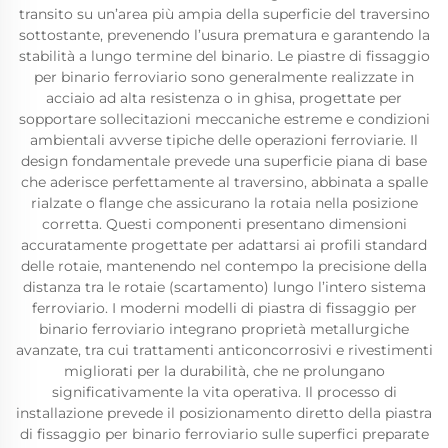
transito su un’area più ampia della superficie del traversino
sottostante, prevenendo l’usura prematura e garantendo la
stabilità a lungo termine del binario. Le piastre di fissaggio
per binario ferroviario sono generalmente realizzate in
acciaio ad alta resistenza o in ghisa, progettate per
sopportare sollecitazioni meccaniche estreme e condizioni
ambientali avverse tipiche delle operazioni ferroviarie. Il
design fondamentale prevede una superficie piana di base
che aderisce perfettamente al traversino, abbinata a spalle
rialzate o flange che assicurano la rotaia nella posizione
corretta. Questi componenti presentano dimensioni
accuratamente progettate per adattarsi ai profili standard
delle rotaie, mantenendo nel contempo la precisione della
distanza tra le rotaie (scartamento) lungo l’intero sistema
ferroviario. I moderni modelli di piastra di fissaggio per
binario ferroviario integrano proprietà metallurgiche
avanzate, tra cui trattamenti anticoncorrosivi e rivestimenti
migliorati per la durabilità, che ne prolungano
significativamente la vita operativa. Il processo di
installazione prevede il posizionamento diretto della piastra
di fissaggio per binario ferroviario sulle superfici preparate