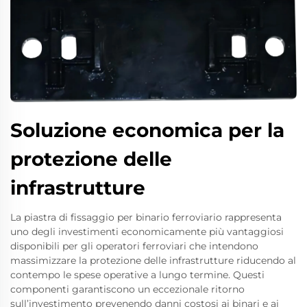
Soluzione economica per la
protezione delle
infrastrutture
La piastra di fissaggio per binario ferroviario rappresenta
uno degli investimenti economicamente più vantaggiosi
disponibili per gli operatori ferroviari che intendono
massimizzare la protezione delle infrastrutture riducendo al
contempo le spese operative a lungo termine. Questi
componenti garantiscono un eccezionale ritorno
sull’investimento prevenendo danni costosi ai binari e ai