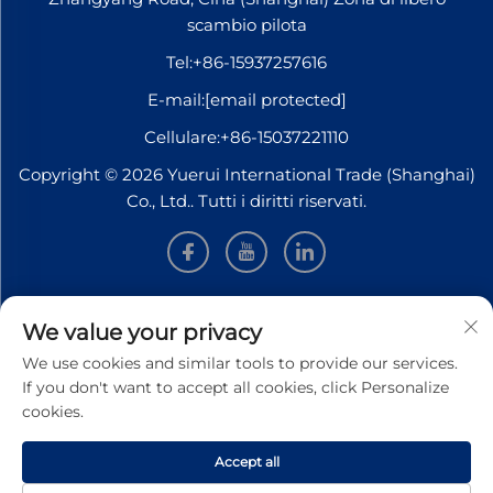
scambio pilota
Tel:
+86-15937257616
E-mail:
[email protected]
Cellulare:
+86-15037221110
Copyright © 2026 Yuerui International Trade (Shanghai)
Co., Ltd.. Tutti i diritti riservati.
INFORMAZIONI
We value your privacy
We use cookies and similar tools to provide our services.
Iscriviti per ricevere la nostra newsletter settimanale
If you don't want to accept all cookies, click Personalize
cookies.
Accept all
INVIA