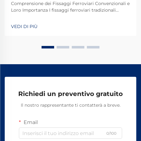
Comprensione dei Fissaggi Ferroviari Convenzionali e
Loro Importanza I fissaggi ferroviari tradizionali
svolgono un ruolo fondamentale nel mantenere
stabili e sicuri i binari dei treni per le operazioni
VEDI DI PIÙ
quotidiane. La maggior parte dei sistemi si basa su
componenti standard, tra cui bulloni, dadi e altri
elementi di fissaggio.
Richiedi un preventivo gratuito
Il nostro rappresentante ti contatterà a breve.
Email
0/100