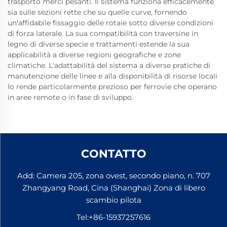
trasporto merci pesanti. Il sistema funziona efficacemente
sia sulle sezioni rette che su quelle curve, fornendo
un'affidabile fissaggio delle rotaie sotto diverse condizioni
di forza laterale. La sua compatibilità con traversine in
legno di diverse specie e trattamenti estende la sua
applicabilità a diverse regioni geografiche e zone
climatiche. L'adattabilità del sistema a diverse pratiche di
manutenzione delle linee e alla disponibilità di risorse locali
lo rende particolarmente prezioso per ferrovie che operano
in aree remote o in fase di sviluppo.
CONTATTO
Add: Camera 205, zona ovest, secondo piano, n. 707
Zhangyang Road, Cina (Shanghai) Zona di libero
scambio pilota
Tel:
+86-15937257616