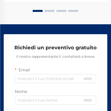
correttamente fissati in modo che tutto resti in pista.
Ciò che rende efficienti queste molle è la loro
capacità di resistere alle sollecitazioni causate dal
movimento dei treni e dalle variazioni di temperatura.
Richiedi un preventivo gratuito
Il nostro rappresentante ti contatterà a breve.
Email
0/100
Nome
0/100