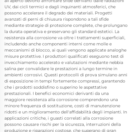
all’aperto devono affrontare sfide derivanti dalle radiazioni
UV, dai cicli termici e dagli inquinanti atmosferici, che
possono accelerare il degrado dei materiali. Progetti
avanzati di perni di chiusura rispondono a tali sfide
mediante strategie di protezione complete, che prolungano
la durata operativa e preservano gli standard estetici. La
resistenza alla corrosione va oltre i trattamenti superficiali,
includendo anche componenti interni come molle e
meccanismi di blocco, ai quali vengono applicate analoghe
misure protettive. I produttori qualificati eseguono test di
invecchiamento accelerato e valutazioni mediante nebbia
salina per convalidare le prestazioni a lungo termine in
ambienti corrosivi. Questi protocolli di prova simulano anni
di esposizione in tempi fortemente compressi, garantendo
che i prodotti soddisfino o superino le aspettative
prestazionali. I benefici economici derivanti da una
maggiore resistenza alla corrosione comprendono una
minore frequenza di sostituzione, costi di manutenzione
ridotti e un miglioramento dell'affidabilità degli impianti. In
applicazioni critiche, i guasti correlati alla corrosione
possono causare rischi per la sicurezza, interruzioni della
produzione e riparazioni costose, che superano di gran