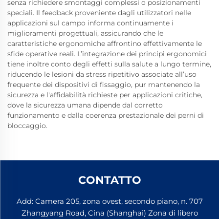
senza richiedere smontaggi complessi o posizionamenti
speciali. Il feedback proveniente dagli utilizzatori nelle
applicazioni sul campo informa continuamente i
miglioramenti progettuali, assicurando che le
caratteristiche ergonomiche affrontino effettivamente le
sfide operative reali. L’integrazione dei principi ergonomici
tiene inoltre conto degli effetti sulla salute a lungo termine,
riducendo le lesioni da stress ripetitivo associate all’uso
frequente dei dispositivi di fissaggio, pur mantenendo la
sicurezza e l'affidabilità richieste per applicazioni critiche,
dove la sicurezza umana dipende dal corretto
funzionamento e dalla coerenza prestazionale dei perni di
bloccaggio.
CONTATTO
Add: Camera 205, zona ovest, secondo piano, n. 707
Zhangyang Road, Cina (Shanghai) Zona di libero