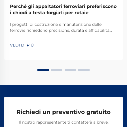
Perché gli appaltatori ferroviari preferiscono
i chiodi a testa forgiati per rotaie
I progetti di costruzione e manutenzione delle
ferrovie richiedono precisione, durata e affidabilità
inossidabile in ogni componente utilizzato. Tra gli
elementi di fissaggio fondamentali che assicurano i
VEDI DI PIÙ
binari alle traverse ferroviarie, i chiodi a cane per
ferrovia forgiati si sono affermati come i ...
Richiedi un preventivo gratuito
Il nostro rappresentante ti contatterà a breve.