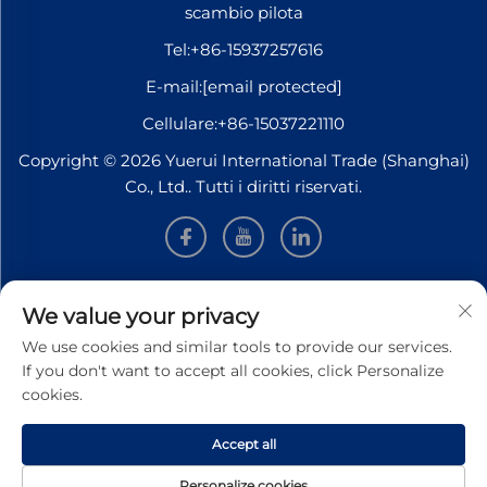
scambio pilota
Tel:
+86-15937257616
E-mail:
[email protected]
Cellulare:
+86-15037221110
Copyright © 2026 Yuerui International Trade (Shanghai)
Co., Ltd.. Tutti i diritti riservati.
INFORMAZIONI
We value your privacy
We use cookies and similar tools to provide our services.
Iscriviti per ricevere la nostra newsletter settimanale
If you don't want to accept all cookies, click Personalize
cookies.
Accept all
INVIA
Personalize cookies