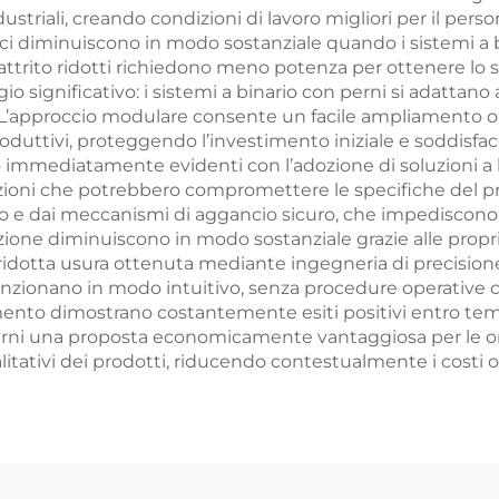
industriali, creando condizioni di lavoro migliori per il p
ci diminuiscono in modo sostanziale quando i sistemi a b
 attrito ridotti richiedono meno potenza per ottenere lo st
o significativo: i sistemi a binario con perni si adattano a
 L’approccio modulare consente un facile ampliamento o 
produttivi, proteggendo l’investimento iniziale e soddisfac
 immediatamente evidenti con l’adozione di soluzioni a b
zioni che potrebbero compromettere le specifiche del pro
to e dai meccanismi di aggancio sicuro, che impediscon
ione diminuiscono in modo sostanziale grazie alle propri
la ridotta usura ottenuta mediante ingegneria di precisione.
 funzionano in modo intuitivo, senza procedure operativ
estimento dimostrano costantemente esiti positivi entro t
perni una proposta economicamente vantaggiosa per le or
alitativi dei prodotti, riducendo contestualmente i costi 