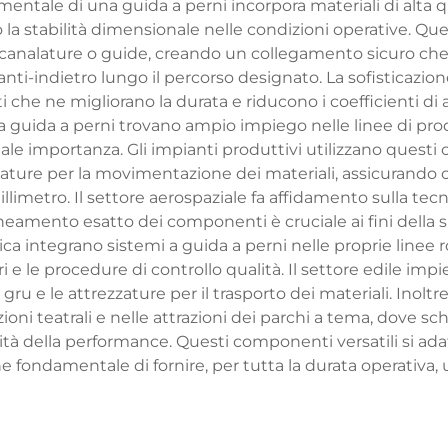
entale di una guida a perni incorpora materiali di alta q
 stabilità dimensionale nelle condizioni operative. Ques
 scanalature o guide, creando un collegamento sicuro che
i-indietro lungo il percorso designato. La sofisticazion
ti che ne migliorano la durata e riducono i coefficienti d
i a guida a perni trovano ampio impiego nelle linee di p
 importanza. Gli impianti produttivi utilizzano questi 
zature per la movimentazione dei materiali, assicurando 
llimetro. Il settore aerospaziale fa affidamento sulla tec
neamento esatto dei componenti è cruciale ai fini della si
ica integrano sistemi a guida a perni nelle proprie line
i e le procedure di controllo qualità. Il settore edile impi
gru e le attrezzature per il trasporto dei materiali. Inoltre
ioni teatrali e nelle attrazioni dei parchi a tema, dove s
alità della performance. Questi componenti versatili si a
fondamentale di fornire, per tutta la durata operativa, u