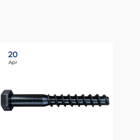
20
2
Apr
Ap