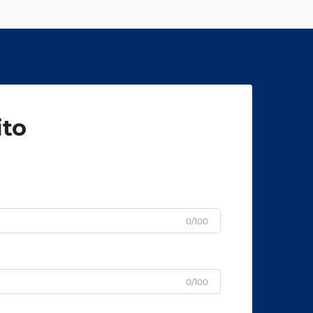
binari varia in base alla
in...
classificazione del binario...
ito
0/100
0/100