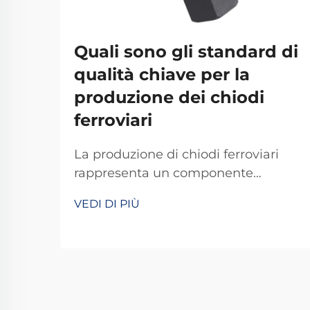
Quali sono gli standard di
qualità chiave per la
produzione dei chiodi
ferroviari
La produzione di chiodi ferroviari
rappresenta un componente
fondamentale nello sviluppo delle
VEDI DI PIÙ
infrastrutture ferroviarie,
richiedendo il rispetto di rigorosi
standard qualitativi volti a garantire
la sicurezza e la durata dei sistemi
ferroviari in tutto il mondo. Il
processo produttivo di questi