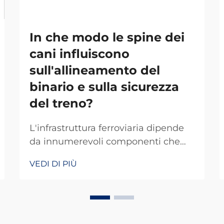
In che modo le spine dei
cani influiscono
sull'allineamento del
binario e sulla sicurezza
del treno?
L'infrastruttura ferroviaria dipende
da innumerevoli componenti che
lavorano in armonia per garantire
VEDI DI PIÙ
operazioni ferroviarie sicure ed
efficienti. Tra questi elementi
fondamentali, la spina per rotaie
rappresenta uno dei sistemi di
fissaggio più basilari ma spesso