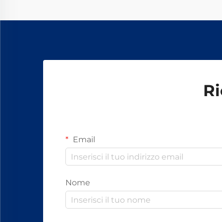
elementi essenziali...
Ri
Email
Nome