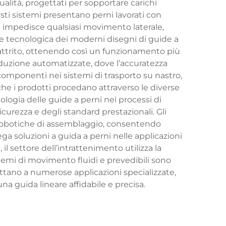
ualità, progettati per sopportare carichi
ti sistemi presentano perni lavorati con
 impedisce qualsiasi movimento laterale,
e tecnologica dei moderni disegni di guide a
i attrito, ottenendo così un funzionamento più
roduzione automatizzate, dove l’accuratezza
componenti nei sistemi di trasporto su nastro,
che i prodotti procedano attraverso le diverse
nologia delle guide a perni nei processi di
curezza e degli standard prestazionali. Gli
e robotiche di assemblaggio, consentendo
ega soluzioni a guida a perni nelle applicazioni
, il settore dell’intrattenimento utilizza la
chemi di movimento fluidi e prevedibili sono
dattano a numerose applicazioni specializzate,
na guida lineare affidabile e precisa.