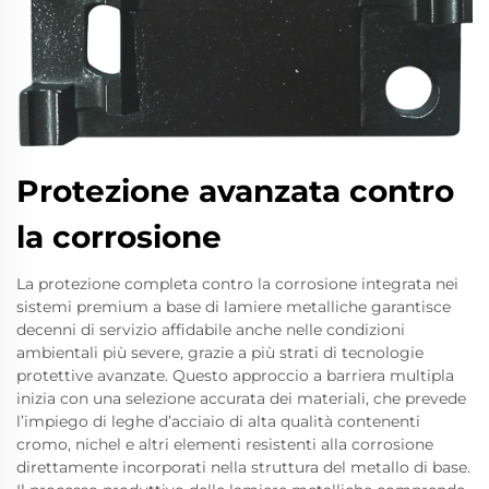
Protezione avanzata contro
la corrosione
La protezione completa contro la corrosione integrata nei
sistemi premium a base di lamiere metalliche garantisce
decenni di servizio affidabile anche nelle condizioni
ambientali più severe, grazie a più strati di tecnologie
protettive avanzate. Questo approccio a barriera multipla
inizia con una selezione accurata dei materiali, che prevede
l’impiego di leghe d’acciaio di alta qualità contenenti
cromo, nichel e altri elementi resistenti alla corrosione
direttamente incorporati nella struttura del metallo di base.