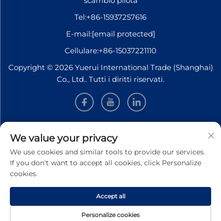
scambio pilota
Tel:
+86-15937257616
E-mail:
[email protected]
Cellulare:
+86-15037221110
Copyright © 2026 Yuerui International Trade (Shanghai)
Co., Ltd.. Tutti i diritti riservati.
INFORMAZIONI
We value your privacy
We use cookies and similar tools to provide our services.
Iscriviti per ricevere la nostra newsletter settimanale
If you don't want to accept all cookies, click Personalize
cookies.
Accept all
INVIA
Personalize cookies