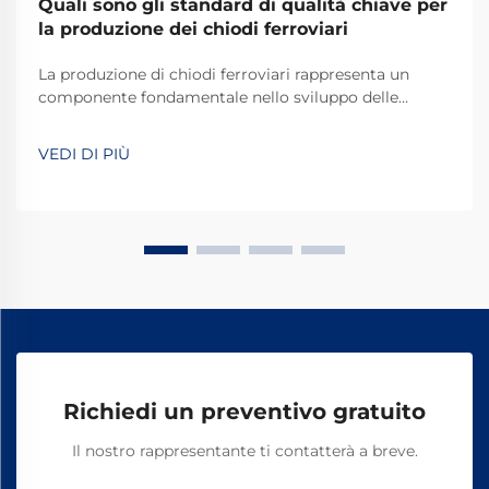
Quali sono gli standard di qualità chiave per
la produzione dei chiodi ferroviari
La produzione di chiodi ferroviari rappresenta un
componente fondamentale nello sviluppo delle
infrastrutture ferroviarie, richiedendo il rispetto di
rigorosi standard qualitativi volti a garantire la
VEDI DI PIÙ
sicurezza e la durata dei sistemi ferroviari in tutto il
mondo. Il processo produttivo di questi elementi
essenziali...
Richiedi un preventivo gratuito
Il nostro rappresentante ti contatterà a breve.