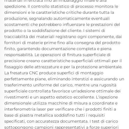
materiali in entrata fino all'imballaggio finale e alla
spedizione. Il controllo statistico di processo monitora le
dimensioni e le caratteristiche critiche durante tutta la
produzione, segnalando automaticamente eventuali
scostamenti che potrebbero influenzare le prestazioni del
prodotto o la soddisfazione del cliente. I sistemi di
tracciabilità dei materiali registrano ogni componente, dai
fornitori di materie prime fino alla consegna del prodotto
finito, garantendo documentazione completa e piena
responsabilità. Le operazioni di finitura superficiale di
precisione creano caratteristiche superficiali ottimali per il
fissaggio delle attrezzature e per la protezione ambientale.
La fresatura CNC produce superfici di montaggio
perfettamente piane, eliminando interstizi e assicurando un
trasferimento uniforme del carico, mentre una rugosità
superficiale controllata favorisce un'adesione ottimale dei
rivestimenti e un aspetto estetico eccellente. L'ispezione
dimensionale utilizza macchine di misura a coordinate e
interferometria laser per verificare che i prodotti finiti a
base di piastra metallica soddisfino tutti i requisiti
specificati, con accuratezza documentata. I test di carico
sottopongono campioni rappresentativi a forze superiori