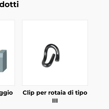
dotti
aggio
Clip per rotaia di tipo
III