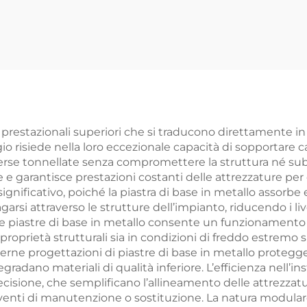
 prestazionali superiori che si traducono direttamente in 
aggio risiede nella loro eccezionale capacità di sopportar
erse tonnellate senza compromettere la struttura né su
 e garantisce prestazioni costanti delle attrezzature per 
ignificativo, poiché la piastra di base in metallo assorbe
si attraverso le strutture dell’impianto, riducendo i li
lle piastre di base in metallo consente un funzionamento 
oprietà strutturali sia in condizioni di freddo estremo s
derne progettazioni di piastre di base in metallo protegg
dano materiali di qualità inferiore. L’efficienza nell’in
ecisione, che semplificano l’allineamento delle attrezzat
enti di manutenzione o sostituzione. La natura modulare 