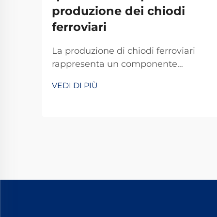
produzione dei chiodi
ferroviari
La produzione di chiodi ferroviari
rappresenta un componente
fondamentale nello sviluppo delle
VEDI DI PIÙ
infrastrutture ferroviarie,
richiedendo il rispetto di rigorosi
standard qualitativi volti a garantire
la sicurezza e la durata dei sistemi
ferroviari in tutto il mondo. Il
processo produttivo di questi
elementi essenziali...