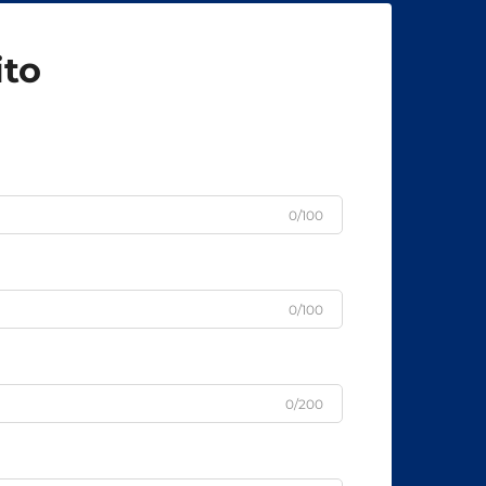
ito
0/100
0/100
0/200