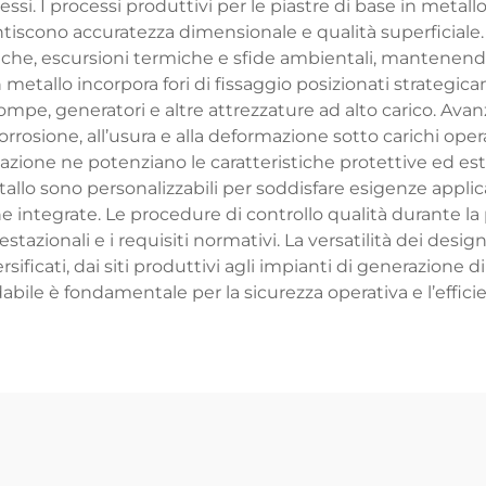
si. I processi produttivi per le piastre di base in met
rantiscono accuratezza dimensionale e qualità superficial
iche, escursioni termiche e sfide ambientali, mantenendo
in metallo incorpora fori di fissaggio posizionati strategic
 pompe, generatori e altre attrezzature ad alto carico. Av
corrosione, all’usura e alla deformazione sotto carichi oper
zazione ne potenziano le caratteristiche protettive ed est
allo sono personalizzabili per soddisfare esigenze applicati
he integrate. Le procedure di controllo qualità durante l
stazionali e i requisiti normativi. La versatilità dei desi
versificati, dai siti produttivi agli impianti di generazion
dabile è fondamentale per la sicurezza operativa e l’effici