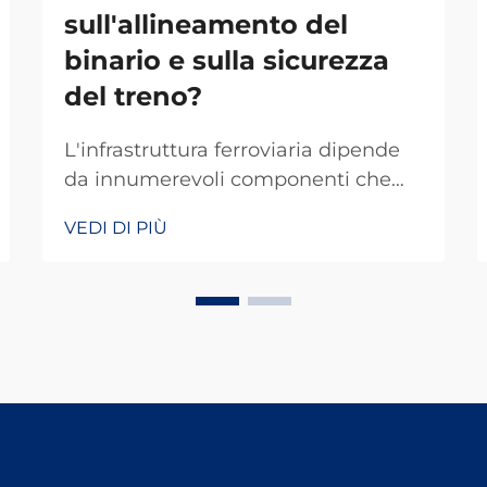
sull'allineamento del
binario e sulla sicurezza
del treno?
L'infrastruttura ferroviaria dipende
da innumerevoli componenti che
lavorano in armonia per garantire
VEDI DI PIÙ
operazioni ferroviarie sicure ed
efficienti. Tra questi elementi
fondamentali, la spina per rotaie
rappresenta uno dei sistemi di
fissaggio più basilari ma spesso
trascurati che s...