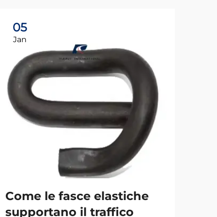
05
0
Jan
Ja
Come le fasce elastiche
Qu
supportano il traffico
fer