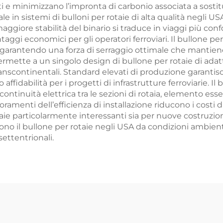
uti e minimizzano l’impronta di carbonio associata a sost
iziale in sistemi di bulloni per rotaie di alta qualità negli
ggiore stabilità del binario si traduce in viaggi più conf
ntaggi economici per gli operatori ferroviari. Il bullone p
e, garantendo una forza di serraggio ottimale che mantie
rmette a un singolo design di bullone per rotaie di adatta
ranscontinentali. Standard elevati di produzione garantis
fidabilità per i progetti di infrastrutture ferroviarie. Il
continuità elettrica tra le sezioni di rotaia, elemento esse
ioramenti dell’efficienza di installazione riducono i costi
otaie particolarmente interessanti sia per nuove costruzi
o il bullone per rotaie negli USA da condizioni ambiental
settentrionali.