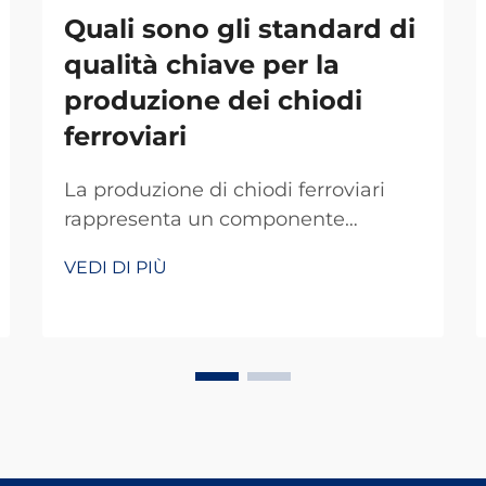
Quali sono gli standard di
qualità chiave per la
produzione dei chiodi
ferroviari
La produzione di chiodi ferroviari
rappresenta un componente
fondamentale nello sviluppo delle
VEDI DI PIÙ
infrastrutture ferroviarie,
richiedendo il rispetto di rigorosi
standard qualitativi volti a garantire
la sicurezza e la durata dei sistemi
ferroviari in tutto il mondo. Il
processo produttivo di questi
elementi essenziali...