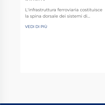
L'infrastruttura ferroviaria costituisce
la spina dorsale dei sistemi di
trasporto moderni, in cui ogni
VEDI DI PIÙ
componente svolge un ruolo
fondamentale nel mantenere la
sicurezza e l'efficienza operativa. Tra
questi componenti essenziali, i
chiodi ferroviari a cane
rappresentano uno dei più...