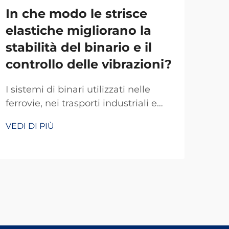
In che modo le strisce
In
elastiche migliorano la
pe
stabilità del binario e il
sic
controllo delle vibrazioni?
ne
bi
I sistemi di binari utilizzati nelle
ferrovie, nei trasporti industriali e
La 
nelle infrastrutture pesanti sono
ferr
VEDI DI PIÙ
costantemente esposti a carichi
ecce
VEDI
dinamici, impatti ripetuti e
inde
sollecitazioni ambientali. Uno dei
tras
componenti più efficaci ma spesso
una 
sottovalutati in questi sistemi è...
risi
nell
ferr