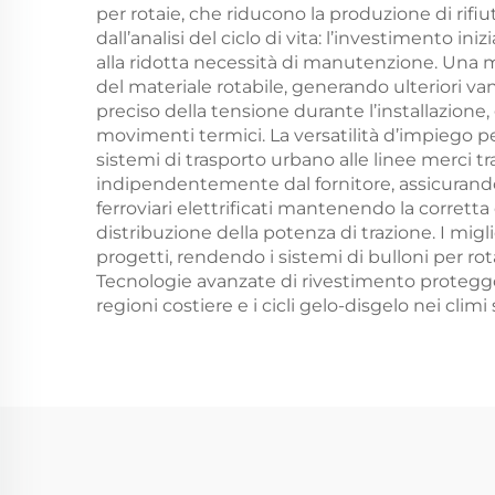
per rotaie, che riducono la produzione di rifi
dall’analisi del ciclo di vita: l’investimento in
alla ridotta necessità di manutenzione. Una ma
del materiale rotabile, generando ulteriori va
preciso della tensione durante l’installazion
movimenti termici. La versatilità d’impiego pe
sistemi di trasporto urbano alle linee merci t
indipendentemente dal fornitore, assicurando af
ferroviari elettrificati mantenendo la corretta 
distribuzione della potenza di trazione. I migl
progetti, rendendo i sistemi di bulloni per r
Tecnologie avanzate di rivestimento proteggon
regioni costiere e i cicli gelo-disgelo nei climi 