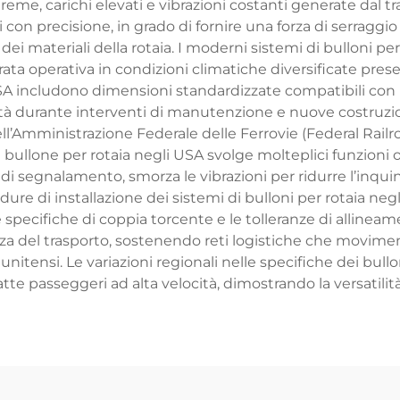
me, carichi elevati e vibrazioni costanti generate dal tra
 con precisione, in grado di fornire una forza di serraggi
ei materiali della rotaia. I moderni sistemi di bulloni per
ta operativa in condizioni climatiche diversificate prese
SA includono dimensioni standardizzate compatibili con 
tà durante interventi di manutenzione e nuove costruzioni
dell’Amministrazione Federale delle Ferrovie (Federal Rail
. Il bullone per rotaia negli USA svolge molteplici funzion
i di segnalamento, smorza le vibrazioni per ridurre l’inqui
dure di installazione dei sistemi di bulloni per rotaia neg
le specifiche di coppia torcente e le tolleranze di alline
icienza del trasporto, sostenendo reti logistiche che movi
tensi. Le variazioni regionali nelle specifiche dei bullon
tratte passeggeri ad alta velocità, dimostrando la versatili