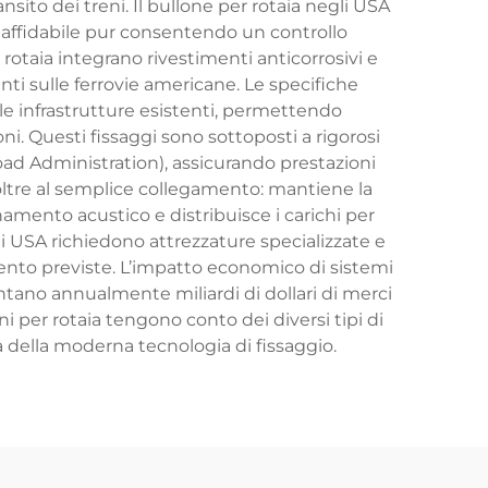
nsito dei treni. Il bullone per rotaia negli USA
o affidabile pur consentendo un controllo
 rotaia integrano rivestimenti anticorrosivi e
nti sulle ferrovie americane. Le specifiche
le infrastrutture esistenti, permettendo
. Questi fissaggi sono sottoposti a rigorosi
road Administration), assicurando prestazioni
i oltre al semplice collegamento: mantiene la
namento acustico e distribuisce i carichi per
li USA richiedono attrezzature specializzate e
amento previste. L’impatto economico di sistemi
mentano annualmente miliardi di dollari di merci
i per rotaia tengono conto dei diversi tipi di
tà della moderna tecnologia di fissaggio.