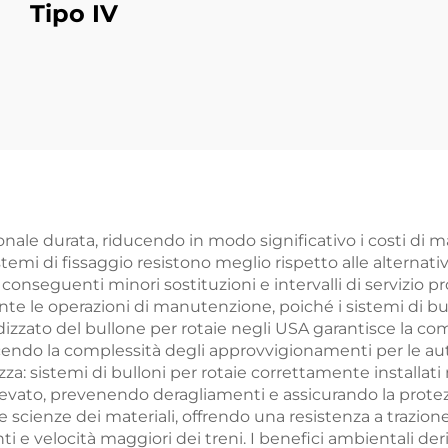
Tipo IV
onale durata, riducendo in modo significativo i costi di m
stemi di fissaggio resistono meglio rispetto alle alternative 
 conseguenti minori sostituzioni e intervalli di servizio p
nte le operazioni di manutenzione, poiché i sistemi di b
dizzato del bullone per rotaie negli USA garantisce la compa
cendo la complessità degli approvvigionamenti per le auto
a: sistemi di bulloni per rotaie correttamente installati 
levato, prevenendo deragliamenti e assicurando la protezi
 scienze dei materiali, offrendo una resistenza a trazione
i e velocità maggiori dei treni. I benefici ambientali der