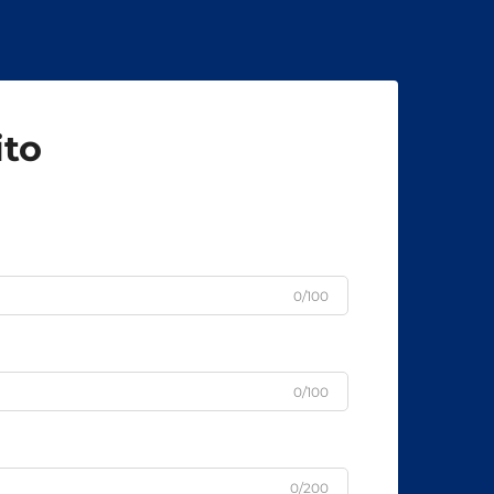
ito
0/100
0/100
0/200