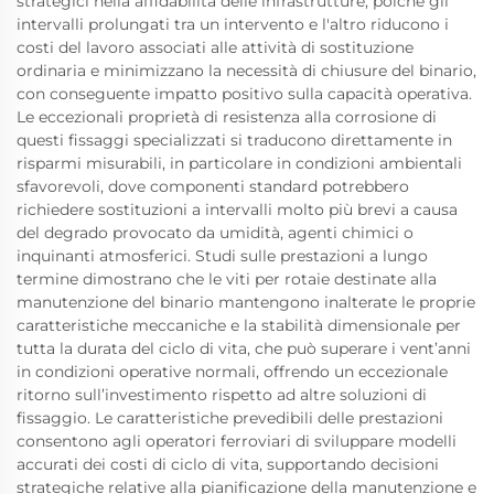
strategici nella affidabilità delle infrastrutture, poiché gli
intervalli prolungati tra un intervento e l'altro riducono i
costi del lavoro associati alle attività di sostituzione
ordinaria e minimizzano la necessità di chiusure del binario,
con conseguente impatto positivo sulla capacità operativa.
Le eccezionali proprietà di resistenza alla corrosione di
questi fissaggi specializzati si traducono direttamente in
risparmi misurabili, in particolare in condizioni ambientali
sfavorevoli, dove componenti standard potrebbero
richiedere sostituzioni a intervalli molto più brevi a causa
del degrado provocato da umidità, agenti chimici o
inquinanti atmosferici. Studi sulle prestazioni a lungo
termine dimostrano che le viti per rotaie destinate alla
manutenzione del binario mantengono inalterate le proprie
caratteristiche meccaniche e la stabilità dimensionale per
tutta la durata del ciclo di vita, che può superare i vent’anni
in condizioni operative normali, offrendo un eccezionale
ritorno sull’investimento rispetto ad altre soluzioni di
fissaggio. Le caratteristiche prevedibili delle prestazioni
consentono agli operatori ferroviari di sviluppare modelli
accurati dei costi di ciclo di vita, supportando decisioni
strategiche relative alla pianificazione della manutenzione e