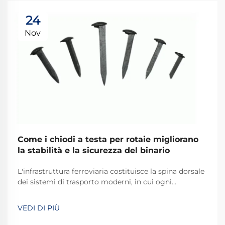
24
Nov
Come i chiodi a testa per rotaie migliorano
la stabilità e la sicurezza del binario
L'infrastruttura ferroviaria costituisce la spina dorsale
dei sistemi di trasporto moderni, in cui ogni
componente svolge un ruolo fondamentale nel
mantenere la sicurezza e l'efficienza operativa. Tra
VEDI DI PIÙ
questi componenti essenziali, i chiodi ferroviari a cane
rappresentano uno dei più...