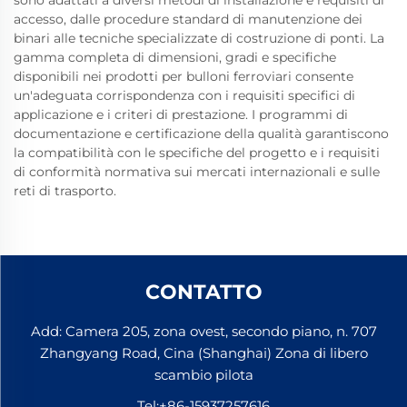
sono adattati a diversi metodi di installazione e requisiti di
accesso, dalle procedure standard di manutenzione dei
binari alle tecniche specializzate di costruzione di ponti. La
gamma completa di dimensioni, gradi e specifiche
disponibili nei prodotti per bulloni ferroviari consente
un'adeguata corrispondenza con i requisiti specifici di
applicazione e i criteri di prestazione. I programmi di
documentazione e certificazione della qualità garantiscono
la compatibilità con le specifiche del progetto e i requisiti
di conformità normativa sui mercati internazionali e sulle
reti di trasporto.
CONTATTO
Add: Camera 205, zona ovest, secondo piano, n. 707
Zhangyang Road, Cina (Shanghai) Zona di libero
scambio pilota
Tel:
+86-15937257616