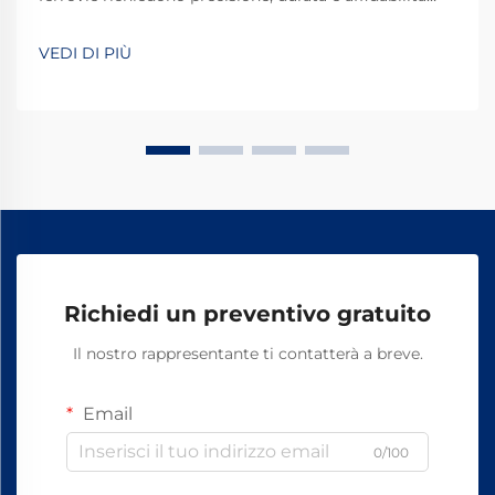
inossidabile in ogni componente utilizzato. Tra gli
elementi di fissaggio fondamentali che assicurano i
VEDI DI PIÙ
binari alle traverse ferroviarie, i chiodi a cane per
ferrovia forgiati si sono affermati come i ...
Richiedi un preventivo gratuito
Il nostro rappresentante ti contatterà a breve.
Email
0/100