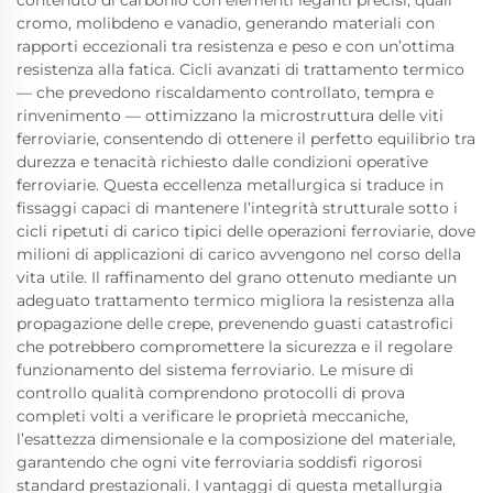
contenuto di carbonio con elementi leganti precisi, quali
cromo, molibdeno e vanadio, generando materiali con
rapporti eccezionali tra resistenza e peso e con un’ottima
resistenza alla fatica. Cicli avanzati di trattamento termico
— che prevedono riscaldamento controllato, tempra e
rinvenimento — ottimizzano la microstruttura delle viti
ferroviarie, consentendo di ottenere il perfetto equilibrio tra
durezza e tenacità richiesto dalle condizioni operative
ferroviarie. Questa eccellenza metallurgica si traduce in
fissaggi capaci di mantenere l’integrità strutturale sotto i
cicli ripetuti di carico tipici delle operazioni ferroviarie, dove
milioni di applicazioni di carico avvengono nel corso della
vita utile. Il raffinamento del grano ottenuto mediante un
adeguato trattamento termico migliora la resistenza alla
propagazione delle crepe, prevenendo guasti catastrofici
che potrebbero compromettere la sicurezza e il regolare
funzionamento del sistema ferroviario. Le misure di
controllo qualità comprendono protocolli di prova
completi volti a verificare le proprietà meccaniche,
l’esattezza dimensionale e la composizione del materiale,
garantendo che ogni vite ferroviaria soddisfi rigorosi
standard prestazionali. I vantaggi di questa metallurgia