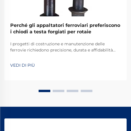
Perché gli appaltatori ferroviari preferiscono
i chiodi a testa forgiati per rotaie
I progetti di costruzione e manutenzione delle
ferrovie richiedono precisione, durata e affidabilità
inossidabile in ogni componente utilizzato. Tra gli
elementi di fissaggio fondamentali che assicurano i
VEDI DI PIÙ
binari alle traverse ferroviarie, i chiodi a cane per
ferrovia forgiati si sono affermati come i ...