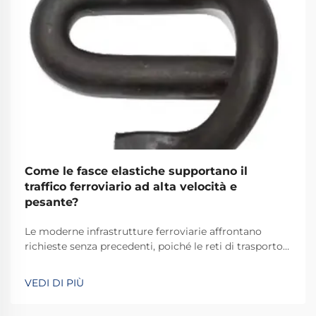
Come le fasce elastiche supportano il
traffico ferroviario ad alta velocità e
pesante?
Le moderne infrastrutture ferroviarie affrontano
richieste senza precedenti, poiché le reti di trasporto
si evolvono per accogliere velocità più elevate e
carichi più pesanti. La base dei sistemi ferroviari
VEDI DI PIÙ
affidabili dipende fortemente da soluzioni
ingegneristiche innovative in grado di ass...