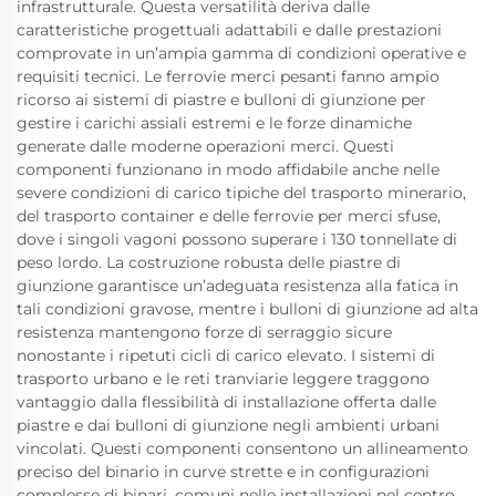
infrastrutturale. Questa versatilità deriva dalle
caratteristiche progettuali adattabili e dalle prestazioni
comprovate in un’ampia gamma di condizioni operative e
requisiti tecnici. Le ferrovie merci pesanti fanno ampio
ricorso ai sistemi di piastre e bulloni di giunzione per
gestire i carichi assiali estremi e le forze dinamiche
generate dalle moderne operazioni merci. Questi
componenti funzionano in modo affidabile anche nelle
severe condizioni di carico tipiche del trasporto minerario,
del trasporto container e delle ferrovie per merci sfuse,
dove i singoli vagoni possono superare i 130 tonnellate di
peso lordo. La costruzione robusta delle piastre di
giunzione garantisce un’adeguata resistenza alla fatica in
tali condizioni gravose, mentre i bulloni di giunzione ad alta
resistenza mantengono forze di serraggio sicure
nonostante i ripetuti cicli di carico elevato. I sistemi di
trasporto urbano e le reti tranviarie leggere traggono
vantaggio dalla flessibilità di installazione offerta dalle
piastre e dai bulloni di giunzione negli ambienti urbani
vincolati. Questi componenti consentono un allineamento
preciso del binario in curve strette e in configurazioni
complesse di binari, comuni nelle installazioni nel centro