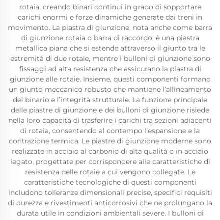
rotaia, creando binari continui in grado di sopportare
carichi enormi e forze dinamiche generate dai treni in
movimento. La piastra di giunzione, nota anche come barra
di giunzione rotaia o barra di raccordo, è una piastra
metallica piana che si estende attraverso il giunto tra le
estremità di due rotaie, mentre i bulloni di giunzione sono
fissaggi ad alta resistenza che assicurano la piastra di
giunzione alle rotaie. Insieme, questi componenti formano
un giunto meccanico robusto che mantiene l’allineamento
del binario e l’integrità strutturale. La funzione principale
delle piastre di giunzione e dei bulloni di giunzione risiede
nella loro capacità di trasferire i carichi tra sezioni adiacenti
di rotaia, consentendo al contempo l’espansione e la
contrazione termica. Le piastre di giunzione moderne sono
realizzate in acciaio al carbonio di alta qualità o in acciaio
legato, progettate per corrispondere alle caratteristiche di
resistenza delle rotaie a cui vengono collegate. Le
caratteristiche tecnologiche di questi componenti
includono tolleranze dimensionali precise, specifici requisiti
di durezza e rivestimenti anticorrosivi che ne prolungano la
durata utile in condizioni ambientali severe. I bulloni di