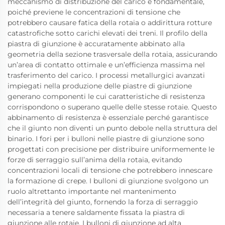
meccanismo di distribuzione del carico è fondamentale,
poiché previene le concentrazioni di tensione che
potrebbero causare fatica della rotaia o addirittura rotture
catastrofiche sotto carichi elevati dei treni. Il profilo della
piastra di giunzione è accuratamente abbinato alla
geometria della sezione trasversale della rotaia, assicurando
un’area di contatto ottimale e un’efficienza massima nel
trasferimento del carico. I processi metallurgici avanzati
impiegati nella produzione delle piastre di giunzione
generano componenti le cui caratteristiche di resistenza
corrispondono o superano quelle delle stesse rotaie. Questo
abbinamento di resistenza è essenziale perché garantisce
che il giunto non diventi un punto debole nella struttura del
binario. I fori per i bulloni nelle piastre di giunzione sono
progettati con precisione per distribuire uniformemente le
forze di serraggio sull’anima della rotaia, evitando
concentrazioni locali di tensione che potrebbero innescare
la formazione di crepe. I bulloni di giunzione svolgono un
ruolo altrettanto importante nel mantenimento
dell’integrità del giunto, fornendo la forza di serraggio
necessaria a tenere saldamente fissata la piastra di
giunzione alle rotaie. I bulloni di giunzione ad alta