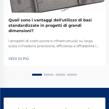
Quali sono i vantaggi dell'utilizzo di basi
standardizzate in progetti di grandi
dimensioni?
I progetti di costruzione e infrastrutturali su larga
scala richiedono precisione, efficienza e affidabilità in
ogni fase dello sviluppo. Tra gli elementi
fondamentali che garantiscono il successo del
VEDI DI PIÙ
progetto, le piastre di base standardizzate si
affermano come componenti critici che...