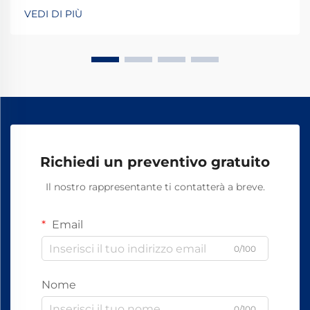
stabili e sicuri i binari dei treni per le operazioni
VEDI DI PIÙ
quotidiane. La maggior parte dei sistemi si basa su
componenti standard, tra cui bulloni, dadi e altri
elementi di fissaggio.
Richiedi un preventivo gratuito
Il nostro rappresentante ti contatterà a breve.
Email
0/100
Nome
0/100