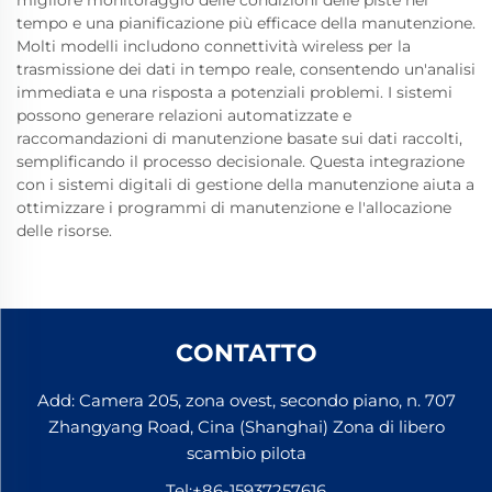
migliore monitoraggio delle condizioni delle piste nel
tempo e una pianificazione più efficace della manutenzione.
Molti modelli includono connettività wireless per la
trasmissione dei dati in tempo reale, consentendo un'analisi
immediata e una risposta a potenziali problemi. I sistemi
possono generare relazioni automatizzate e
raccomandazioni di manutenzione basate sui dati raccolti,
semplificando il processo decisionale. Questa integrazione
con i sistemi digitali di gestione della manutenzione aiuta a
ottimizzare i programmi di manutenzione e l'allocazione
delle risorse.
CONTATTO
Add: Camera 205, zona ovest, secondo piano, n. 707
Zhangyang Road, Cina (Shanghai) Zona di libero
scambio pilota
Tel:
+86-15937257616