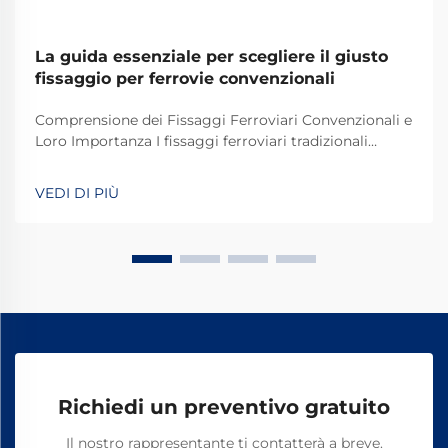
La guida essenziale per scegliere il giusto
fissaggio per ferrovie convenzionali
Comprensione dei Fissaggi Ferroviari Convenzionali e
Loro Importanza I fissaggi ferroviari tradizionali
svolgono un ruolo fondamentale nel mantenere
stabili e sicuri i binari dei treni per le operazioni
VEDI DI PIÙ
quotidiane. La maggior parte dei sistemi si basa su
componenti standard, tra cui bulloni, dadi e altri
elementi di fissaggio.
Richiedi un preventivo gratuito
Il nostro rappresentante ti contatterà a breve.