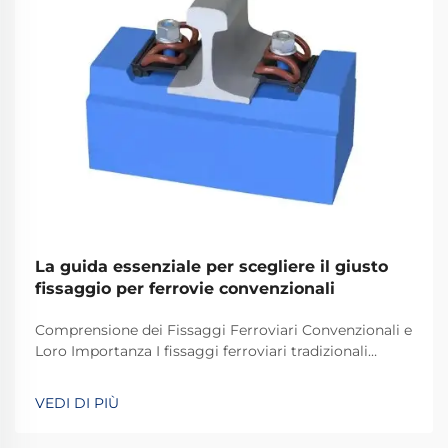
La guida essenziale per scegliere il giusto
fissaggio per ferrovie convenzionali
Comprensione dei Fissaggi Ferroviari Convenzionali e
Loro Importanza I fissaggi ferroviari tradizionali
svolgono un ruolo fondamentale nel mantenere
stabili e sicuri i binari dei treni per le operazioni
VEDI DI PIÙ
quotidiane. La maggior parte dei sistemi si basa su
componenti standard, tra cui bulloni, dadi e altri