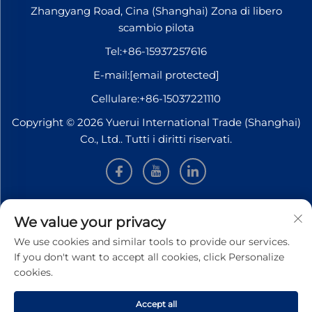
Zhangyang Road, Cina (Shanghai) Zona di libero
scambio pilota
Tel:
+86-15937257616
E-mail:
[email protected]
Cellulare:
+86-15037221110
Copyright © 2026 Yuerui International Trade (Shanghai)
Co., Ltd.. Tutti i diritti riservati.
INFORMAZIONI
We value your privacy
We use cookies and similar tools to provide our services.
Iscriviti per ricevere la nostra newsletter settimanale
If you don't want to accept all cookies, click Personalize
cookies.
Accept all