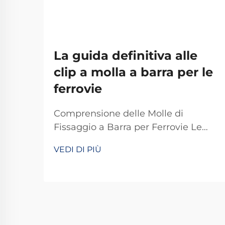
La guida definitiva alle
clip a molla a barra per le
ferrovie
Comprensione delle Molle di
Fissaggio a Barra per Ferrovie Le
molle di fissaggio a barra fungono
VEDI DI PIÙ
da dispositivi di fissaggio speciali
che svolgono un ruolo chiave nei
sistemi ferroviari di tutto il mondo.
Fondamentalmente, mantengono i
binari correttamente fissati in modo
che tutto resti in pista. Ciò che