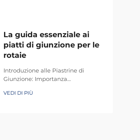
La guida essenziale ai
Co
piatti di giunzione per le
ga
rotaie
sta
fer
Introduzione alle Piastrine di
Giunzione: Importanza
Com
nell'Infrastruttura Ferroviaria Le
Pias
VEDI DI PIÙ
piastrine di giunzione sono
Ferr
VEDI
componenti davvero essenziali di
svo
qualsiasi sistema ferroviario.
bina
Fondamentalmente collegano due
estr
tratti di binario in modo che i treni
barr
possano viaggiare senza interruzioni