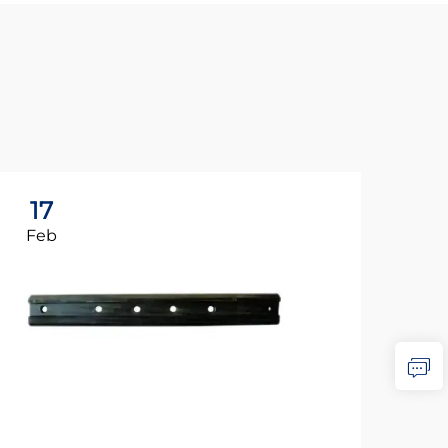
17
1
Feb
Fe