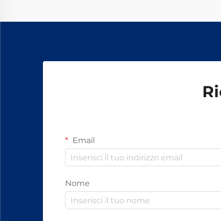
rende efficienti queste molle è la
loro capacità di resistere alle
sollecitazioni causate dal
movimento dei treni e dalle
variazioni di temperatura.
Ri
Email
Nome