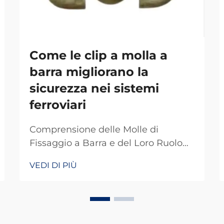
Come le clip a molla a
barra migliorano la
sicurezza nei sistemi
ferroviari
Comprensione delle Molle di
Fissaggio a Barra e del Loro Ruolo
nella Sicurezza Ferroviaria Le molle
VEDI DI PIÙ
di fissaggio a barra fungono da
particolari dispositivi di fissaggio
che mantengono i binari attaccati
alle traversine in modo che non si