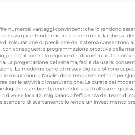
 offre numerosi vantaggi convincenti che lo rendono essenz
curezza garantendo misure coerenti della larghezza della 
acità di misurazione di precisione del sistema consentono 
i, con conseguente programmazione proattiva della manut
io, poiché il controllo regolare del diametro aiuta a preven
aria. La progettazione del sistema, facile da usare, cons
ne. Le moderne barre di misura digitale offrono capacità
e misurazioni e l'analisi delle tendenze nel tempo. Qu
orse per le attività di manutenzione. La durata dei modern
rologiche e ambienti, rendendoli adatti all'uso in qualsiasi
 diverse località, migliorando l'efficienza del team di m
i e standard di scartamento lo rende un investimento prezi