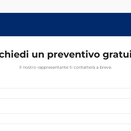
muovano quando vengono caricati
di peso. Senza questi piccoli
componenti che tengono tutto
fermo, i binari potrebbero spostarsi
causando problemi di sicurezza.
chiedi un preventivo gratu
Il nostro rappresentante ti contatterà a breve.