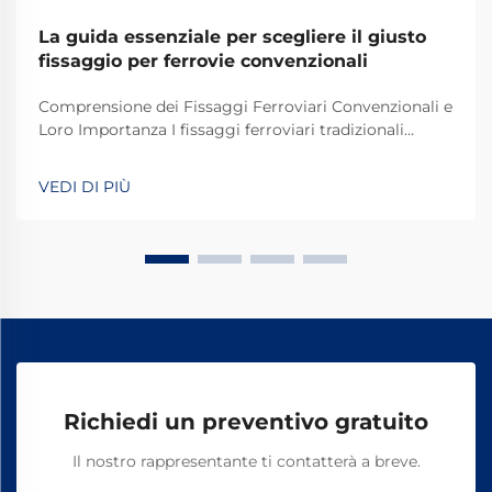
La guida essenziale per scegliere il giusto
fissaggio per ferrovie convenzionali
Comprensione dei Fissaggi Ferroviari Convenzionali e
Loro Importanza I fissaggi ferroviari tradizionali
svolgono un ruolo fondamentale nel mantenere
stabili e sicuri i binari dei treni per le operazioni
VEDI DI PIÙ
quotidiane. La maggior parte dei sistemi si basa su
componenti standard, tra cui bulloni, dadi e altri
elementi di fissaggio.
Richiedi un preventivo gratuito
Il nostro rappresentante ti contatterà a breve.