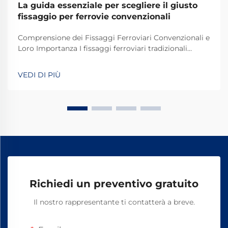
La guida essenziale per scegliere il giusto
fissaggio per ferrovie convenzionali
Comprensione dei Fissaggi Ferroviari Convenzionali e
Loro Importanza I fissaggi ferroviari tradizionali
svolgono un ruolo fondamentale nel mantenere
stabili e sicuri i binari dei treni per le operazioni
VEDI DI PIÙ
quotidiane. La maggior parte dei sistemi si basa su
componenti standard, tra cui bulloni, dadi e altri
elementi di fissaggio.
Richiedi un preventivo gratuito
Il nostro rappresentante ti contatterà a breve.