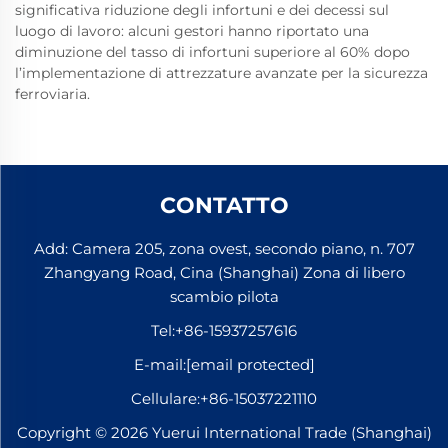
significativa riduzione degli infortuni e dei decessi sul
luogo di lavoro: alcuni gestori hanno riportato una
diminuzione del tasso di infortuni superiore al 60% dopo
l’implementazione di attrezzature avanzate per la sicurezza
ferroviaria.
CONTATTO
Add: Camera 205, zona ovest, secondo piano, n. 707
Zhangyang Road, Cina (Shanghai) Zona di libero
scambio pilota
Tel:
+86-15937257616
E-mail:
[email protected]
Cellulare:
+86-15037221110
Copyright © 2026 Yuerui International Trade (Shanghai)