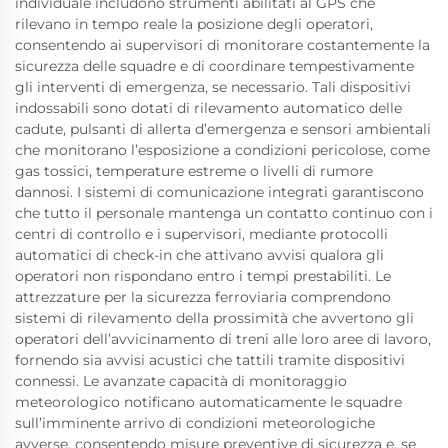
individuale includono strumenti abilitati al GPS che
rilevano in tempo reale la posizione degli operatori,
consentendo ai supervisori di monitorare costantemente la
sicurezza delle squadre e di coordinare tempestivamente
gli interventi di emergenza, se necessario. Tali dispositivi
indossabili sono dotati di rilevamento automatico delle
cadute, pulsanti di allerta d’emergenza e sensori ambientali
che monitorano l’esposizione a condizioni pericolose, come
gas tossici, temperature estreme o livelli di rumore
dannosi. I sistemi di comunicazione integrati garantiscono
che tutto il personale mantenga un contatto continuo con i
centri di controllo e i supervisori, mediante protocolli
automatici di check-in che attivano avvisi qualora gli
operatori non rispondano entro i tempi prestabiliti. Le
attrezzature per la sicurezza ferroviaria comprendono
sistemi di rilevamento della prossimità che avvertono gli
operatori dell’avvicinamento di treni alle loro aree di lavoro,
fornendo sia avvisi acustici che tattili tramite dispositivi
connessi. Le avanzate capacità di monitoraggio
meteorologico notificano automaticamente le squadre
sull’imminente arrivo di condizioni meteorologiche
avverse, consentendo misure preventive di sicurezza e, se