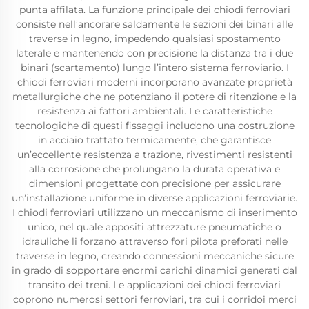
punta affilata. La funzione principale dei chiodi ferroviari
consiste nell’ancorare saldamente le sezioni dei binari alle
traverse in legno, impedendo qualsiasi spostamento
laterale e mantenendo con precisione la distanza tra i due
binari (scartamento) lungo l’intero sistema ferroviario. I
chiodi ferroviari moderni incorporano avanzate proprietà
metallurgiche che ne potenziano il potere di ritenzione e la
resistenza ai fattori ambientali. Le caratteristiche
tecnologiche di questi fissaggi includono una costruzione
in acciaio trattato termicamente, che garantisce
un’eccellente resistenza a trazione, rivestimenti resistenti
alla corrosione che prolungano la durata operativa e
dimensioni progettate con precisione per assicurare
un’installazione uniforme in diverse applicazioni ferroviarie.
I chiodi ferroviari utilizzano un meccanismo di inserimento
unico, nel quale appositi attrezzature pneumatiche o
idrauliche li forzano attraverso fori pilota preforati nelle
traverse in legno, creando connessioni meccaniche sicure
in grado di sopportare enormi carichi dinamici generati dal
transito dei treni. Le applicazioni dei chiodi ferroviari
coprono numerosi settori ferroviari, tra cui i corridoi merci