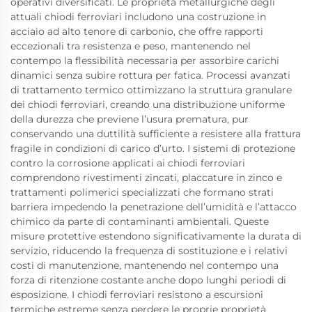
operativi diversificati. Le proprietà metallurgiche degli
attuali chiodi ferroviari includono una costruzione in
acciaio ad alto tenore di carbonio, che offre rapporti
eccezionali tra resistenza e peso, mantenendo nel
contempo la flessibilità necessaria per assorbire carichi
dinamici senza subire rottura per fatica. Processi avanzati
di trattamento termico ottimizzano la struttura granulare
dei chiodi ferroviari, creando una distribuzione uniforme
della durezza che previene l’usura prematura, pur
conservando una duttilità sufficiente a resistere alla frattura
fragile in condizioni di carico d’urto. I sistemi di protezione
contro la corrosione applicati ai chiodi ferroviari
comprendono rivestimenti zincati, placcature in zinco e
trattamenti polimerici specializzati che formano strati
barriera impedendo la penetrazione dell’umidità e l’attacco
chimico da parte di contaminanti ambientali. Queste
misure protettive estendono significativamente la durata di
servizio, riducendo la frequenza di sostituzione e i relativi
costi di manutenzione, mantenendo nel contempo una
forza di ritenzione costante anche dopo lunghi periodi di
esposizione. I chiodi ferroviari resistono a escursioni
termiche estreme senza perdere le proprie proprietà