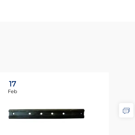
17
1
Feb
Fe