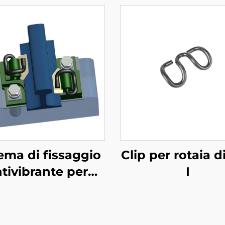
ema di fissaggio
Clip per rotaia d
tivibrante per
I
etropolitana