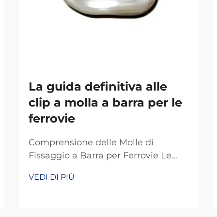
La guida definitiva alle
clip a molla a barra per le
ferrovie
Comprensione delle Molle di
Fissaggio a Barra per Ferrovie Le
molle di fissaggio a barra fungono
VEDI DI PIÙ
da dispositivi di fissaggio speciali
che svolgono un ruolo chiave nei
sistemi ferroviari di tutto il mondo.