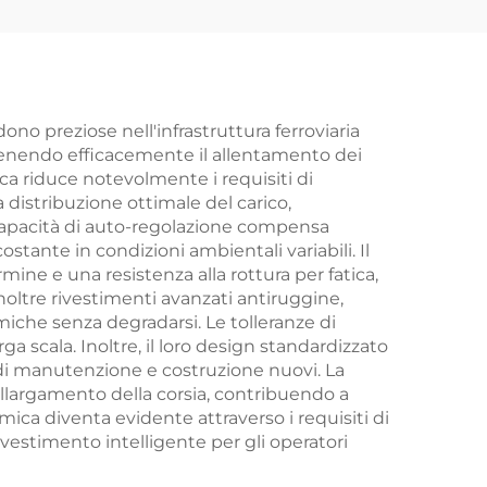
no preziose nell'infrastruttura ferroviaria
evenendo efficacemente il allentamento dei
tica riduce notevolmente i requisiti di
 distribuzione ottimale del carico,
 capacità di auto-regolazione compensa
tante in condizioni ambientali variabili. Il
ine e una resistenza alla rottura per fatica,
oltre rivestimenti avanzati antiruggine,
iche senza degradarsi. Le tolleranze di
rga scala. Inoltre, il loro design standardizzato
ti di manutenzione e costruzione nuovi. La
allargamento della corsia, contribuendo a
omica diventa evidente attraverso i requisiti di
nvestimento intelligente per gli operatori