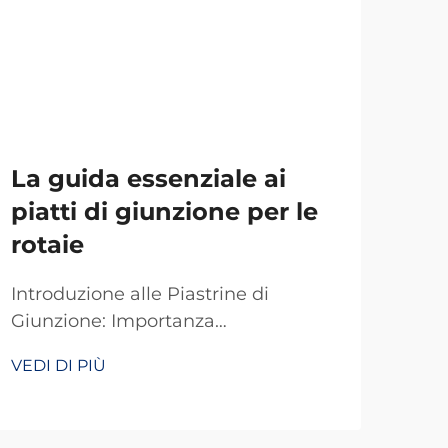
La guida essenziale ai
Co
piatti di giunzione per le
ga
rotaie
sta
fer
Introduzione alle Piastrine di
Giunzione: Importanza
Com
nell'Infrastruttura Ferroviaria Le
Pias
VEDI DI PIÙ
piastrine di giunzione sono
Ferr
VEDI
componenti davvero essenziali di
svo
qualsiasi sistema ferroviario.
bina