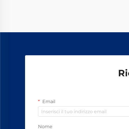
e sicuri i binari dei treni per le
operazioni quotidiane. La maggior
parte dei sistemi si basa su
componenti standard, tra cui
bulloni, dadi e altri elementi di
fissaggio.
Ri
Email
Nome