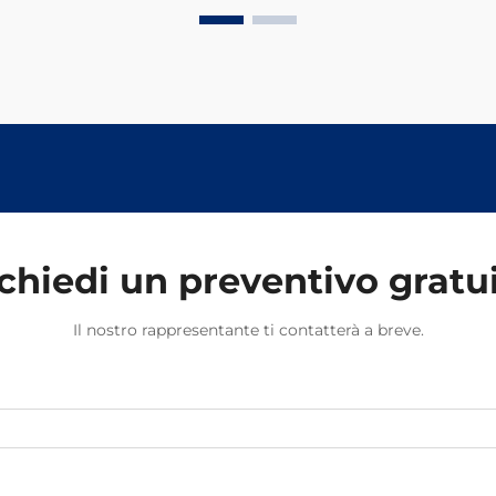
Fondamentalmente, mantengono i
binari correttamente fissati in modo
che tutto resti in pista. Ciò che
rende efficienti queste molle è la
loro capacità di resistere alle
sollecitazioni causate dal
movimento dei treni e dalle
variazioni di temperatura.
chiedi un preventivo gratu
Il nostro rappresentante ti contatterà a breve.