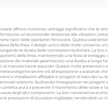
viarie offrono numerosi vantaggi significativi che le rendo
orniscono un'eccezionale resistenza alle vibrazioni, pr
ione tipici delle operazioni ferroviarie. Questa caratteris
iva della linea. Il design unico delle molle consente una
lungando la durata delle connessioni bullonate. La loro
onenti della linea, mantenendo una forza di serraggio cos
izione dei materiali garantiscono una durata a lungo term
sti di manutenzione associati. Queste molle presentano in
 meteorologiche severe ed all'esposizione a sostanze chim
ti e installazioni affidabili in progetti di tracciato su la
 ferroviari esistenti, facilitando l'integrazione nei proget
corretta aiuta a prevenire il movimento delle rotaie e l'
re l'usura degli altri componenti. La loro convenienza econ
 e le prestazioni di sicurezza migliorate, rendendole un i