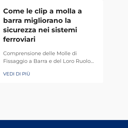
Come le clip a molla a
La
barra migliorano la
pia
sicurezza nei sistemi
rot
ferroviari
Intr
Giu
Comprensione delle Molle di
nell
Fissaggio a Barra e del Loro Ruolo
VEDI
pias
nella Sicurezza Ferroviaria Le molle
VEDI DI PIÙ
com
di fissaggio a barra fungono da
qual
particolari dispositivi di fissaggio
Fon
che mantengono i binari attaccati
trat
alle traversine in modo che non si
poss
muovano quando vengono caricati
da u
di peso. Senza questi piccoli
inte
componenti che tengono tutto