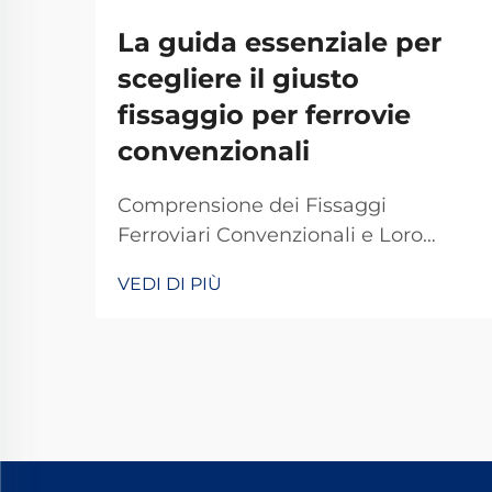
La guida essenziale per
scegliere il giusto
fissaggio per ferrovie
convenzionali
Comprensione dei Fissaggi
Ferroviari Convenzionali e Loro
Importanza I fissaggi ferroviari
VEDI DI PIÙ
tradizionali svolgono un ruolo
fondamentale nel mantenere stabili
e sicuri i binari dei treni per le
operazioni quotidiane. La maggior
parte dei sistemi si basa su
componenti standard, tra cui
bulloni, dadi e altri elementi di