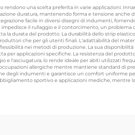
o rendono una scelta preferita in varie applicazioni. Innan
azione duratura, mantenendo forma e tensione anche dopo r
tegrazione facile in diversi disegni di indumenti, fornen
a impedisce il rullaggio e il contorcimento, un problema c
la durata del prodotto. La durabilità dello strip elastico
uttori che per gli utenti finali. L'adattabilità del mate
flessibilità nei metodi di produzione. La sua disponibilit
ta per applicazioni specifiche. La resistenza del prodotto a
o e l'asciugatura, lo rende ideale per abiti utilizzati fre
eoccupazioni allergiche mentre mantiene standard di pres
ne degli indumenti e garantisce un comfort uniforme per c
 abbigliamento sportivo e applicazioni mediche, mentre l