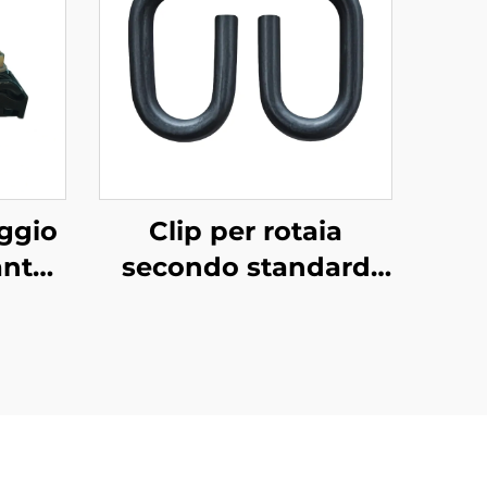
aggio
Clip per rotaia
ante
secondo standard
russo