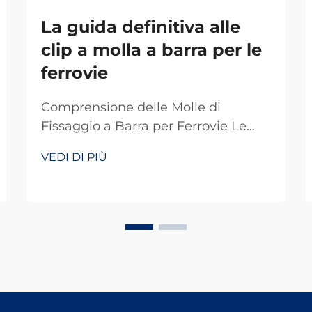
La guida definitiva alle
clip a molla a barra per le
ferrovie
Comprensione delle Molle di
Fissaggio a Barra per Ferrovie Le
molle di fissaggio a barra fungono
VEDI DI PIÙ
da dispositivi di fissaggio speciali
che svolgono un ruolo chiave nei
sistemi ferroviari di tutto il mondo.
Fondamentalmente, mantengono i
binari correttamente fissati in modo
che tutto resti in pista. Ciò che
rende efficienti queste molle è la
loro capacità di resistere alle