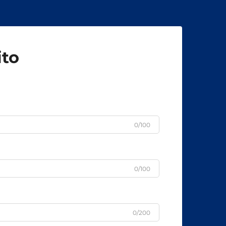
fermo, i binari potrebbero spostarsi
causando problemi di sicurezza.
ito
0/100
0/100
0/200