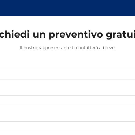
sollecitazioni causate dal
movimento dei treni e dalle
variazioni di temperatura.
chiedi un preventivo gratu
Il nostro rappresentante ti contatterà a breve.