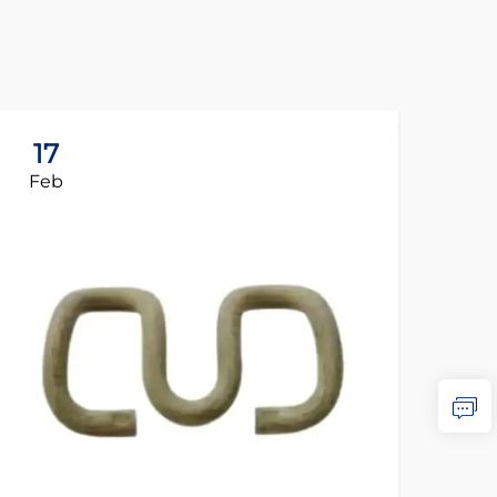
17
1
Feb
Fe