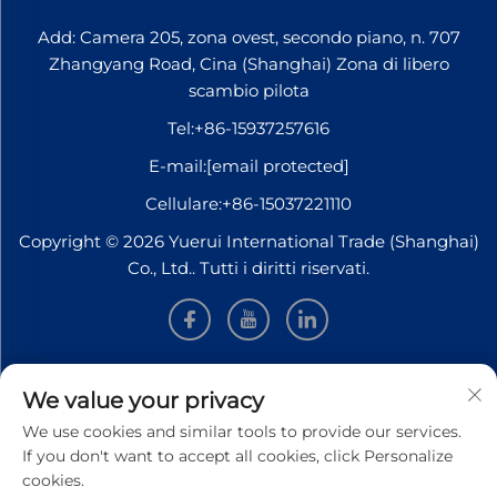
Add: Camera 205, zona ovest, secondo piano, n. 707
Zhangyang Road, Cina (Shanghai) Zona di libero
scambio pilota
Tel:
+86-15937257616
E-mail:
[email protected]
Cellulare:
+86-15037221110
Copyright © 2026 Yuerui International Trade (Shanghai)
Co., Ltd.. Tutti i diritti riservati.
INFORMAZIONI
We value your privacy
We use cookies and similar tools to provide our services.
Iscriviti per ricevere la nostra newsletter settimanale
If you don't want to accept all cookies, click Personalize
cookies.