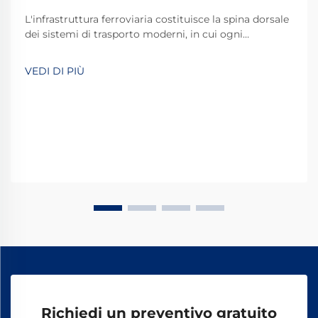
L'infrastruttura ferroviaria costituisce la spina dorsale
dei sistemi di trasporto moderni, in cui ogni
componente svolge un ruolo fondamentale nel
mantenere la sicurezza e l'efficienza operativa. Tra
VEDI DI PIÙ
questi componenti essenziali, i chiodi ferroviari a cane
rappresentano uno dei più...
Richiedi un preventivo gratuito