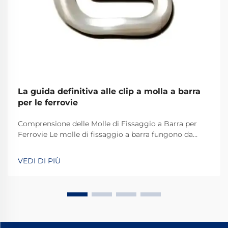
La guida definitiva alle clip a molla a barra
per le ferrovie
Comprensione delle Molle di Fissaggio a Barra per
Ferrovie Le molle di fissaggio a barra fungono da
dispositivi di fissaggio speciali che svolgono un ruolo
chiave nei sistemi ferroviari di tutto il mondo.
VEDI DI PIÙ
Fondamentalmente, mantengono i binari
correttamente fissati in modo che tutto resti in pista.
Ciò che rende efficienti queste molle è la loro
capacità di resistere alle sollecitazioni causate dal
movimento dei treni e dalle variazioni di temperatura.