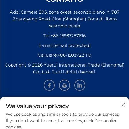
Add: Camera 205, zona ovest, secondo piano, n. 707
Zhangyang Road, Cina (Shanghai) Zona di libero
scambio pilota
Tel:
+86-15937257616
E-mail:
[email protected]
Cellulare:
+86-15037221110
Copyright © 2026 Yuerui International Trade (Shanghai)
Co., Ltd.. Tutti i diritti riservati.
INFORMAZIONI
We value your privacy
We use cookies and similar tools to provide our services.
Iscriviti per ricevere la nostra newsletter settimanale
If you don't want to accept all cookies, click Personalize
cookies.