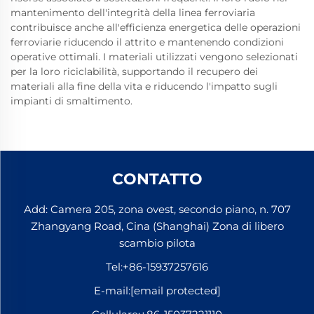
mantenimento dell'integrità della linea ferroviaria
contribuisce anche all'efficienza energetica delle operazioni
ferroviarie riducendo il attrito e mantenendo condizioni
operative ottimali. I materiali utilizzati vengono selezionati
per la loro riciclabilità, supportando il recupero dei
materiali alla fine della vita e riducendo l'impatto sugli
impianti di smaltimento.
CONTATTO
Add: Camera 205, zona ovest, secondo piano, n. 707
Zhangyang Road, Cina (Shanghai) Zona di libero
scambio pilota
Tel:
+86-15937257616
E-mail:
[email protected]