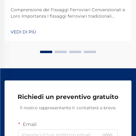
Comprensione dei Fissaggi Ferroviari Convenzionali e
Loro Importanza I fissaggi ferroviari tradizionali
svolgono un ruolo fondamentale nel mantenere
stabili e sicuri i binari dei treni per le operazioni
VEDI DI PIÙ
quotidiane. La maggior parte dei sistemi si basa su
componenti standard, tra cui bulloni, dadi e altri
elementi di fissaggio.
Richiedi un preventivo gratuito
Il nostro rappresentante ti contatterà a breve.
Email
0/100