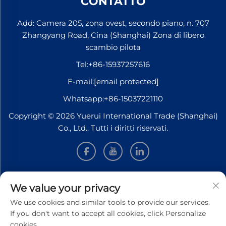
CONTATTO
Add: Camera 205, zona ovest, secondo piano, n. 707
Zhangyang Road, Cina (Shanghai) Zona di libero
scambio pilota
Tel:
+86-15937257616
E-mail:
[email protected]
Whatsapp:
+86-15037221110
Copyright © 2026 Yuerui International Trade (Shanghai)
Co., Ltd.. Tutti i diritti riservati.
INFORMAZIONI
We value your privacy
We use cookies and similar tools to provide our services.
Iscriviti per ricevere la nostra newsletter settimanale
If you don't want to accept all cookies, click Personalize
cookies.