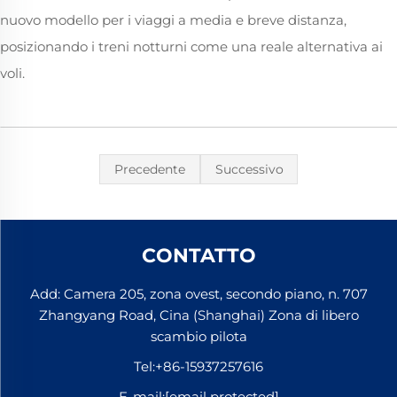
nuovo modello per i viaggi a media e breve distanza,
posizionando i treni notturni come una reale alternativa ai
voli.
Precedente
Successivo
CONTATTO
Add: Camera 205, zona ovest, secondo piano, n. 707
Zhangyang Road, Cina (Shanghai) Zona di libero
scambio pilota
Tel:
+86-15937257616
E-mail:
[email protected]