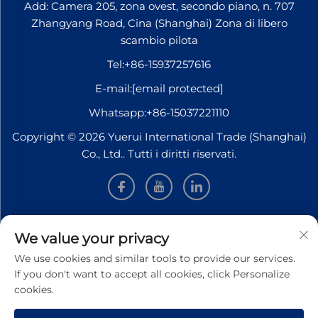
Add: Camera 205, zona ovest, secondo piano, n. 707
Zhangyang Road, Cina (Shanghai) Zona di libero
scambio pilota
Tel:
+86-15937257616
E-mail:
[email protected]
Whatsapp:
+86-15037221110
Copyright © 2026 Yuerui International Trade (Shanghai)
Co., Ltd.. Tutti i diritti riservati.
INFORMAZIONI
We value your privacy
We use cookies and similar tools to provide our services.
Iscriviti per ricevere la nostra newsletter settimanale
If you don't want to accept all cookies, click Personalize
cookies.