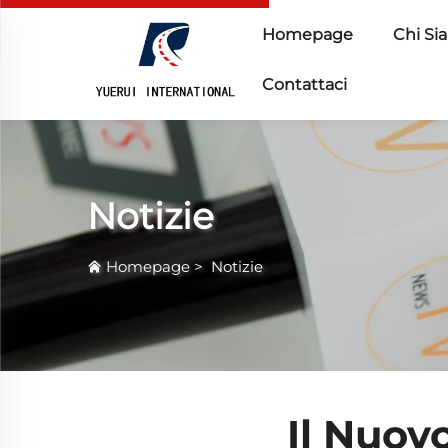
Homepage
Chi Si
Contattaci
Notizie
Homepage
>
Notizie
Il Nuov