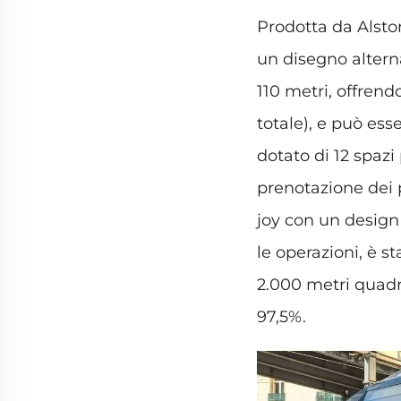
Prodotta da Alsto
un disegno altern
110 metri, offrend
totale), e può ess
dotato di 12 spazi
prenotazione dei 
joy con un design
le operazioni, è s
2.000 metri quadra
97,5%.