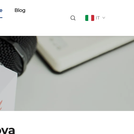
ie
Blog
IT
ova