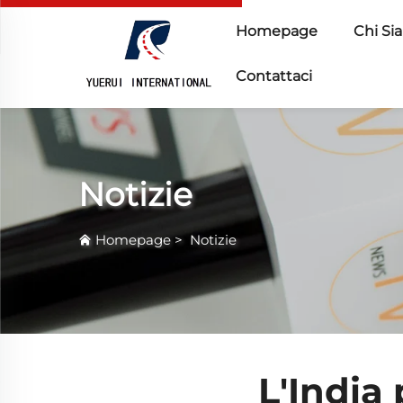
Homepage
Chi Si
Contattaci
Notizie
Homepage
>
Notizie
L'India 