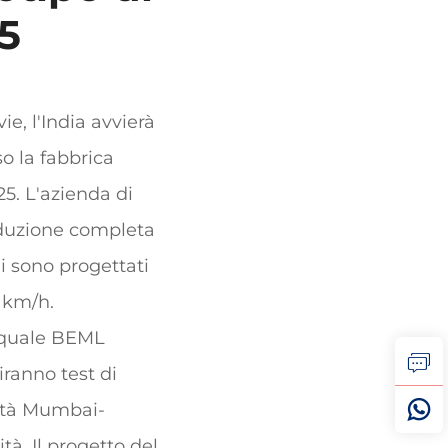
25
e, l'India avvierà
so la fabbrica
5. L'azienda di
oduzione completa
ni sono progettati
 km/h.
a quale BEML
iranno test di
ocità Mumbai-
tà. Il progetto del