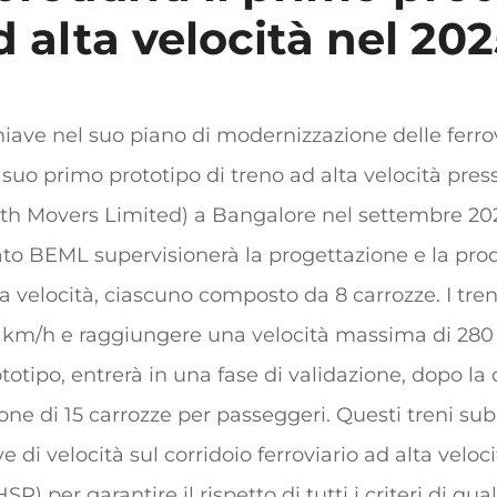
d alta velocità nel 20
iave nel suo piano di modernizzazione delle ferrovi
 suo primo prototipo di treno ad alta velocità pres
h Movers Limited) a Bangalore nel settembre 202
tato BEML supervisionerà la progettazione e la pr
ta velocità, ciascuno composto da 8 carrozze. I tre
9 km/h e raggiungere una velocità massima di 280
totipo, entrerà in una fase di validazione, dopo l
one di 15 carrozze per passeggeri. Questi treni sub
ve di velocità sul corridoio ferroviario ad alta vel
per garantire il rispetto di tutti i criteri di quali