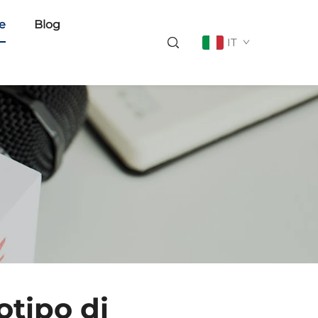
ie
Blog
IT
otipo di