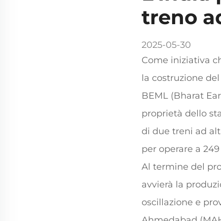
treno a
2025-05-30
Come iniziativa ch
la costruzione del
BEML (Bharat Eart
proprietà dello s
di due treni ad al
per operare a 24
Al termine del pro
avvierà la produzi
oscillazione e pro
Ahmedabad (MAHSR) 