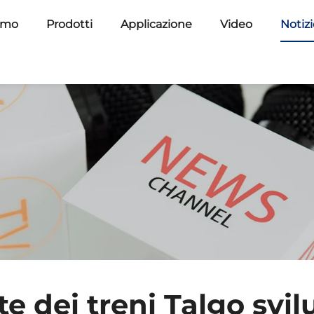
amo
Prodotti
Applicazione
Video
Notiz
te dei treni Talgo svil