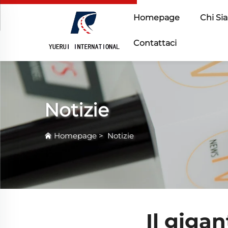
Homepage
Chi Si
Contattaci
Notizie
Homepage
>
Notizie
Il gigan