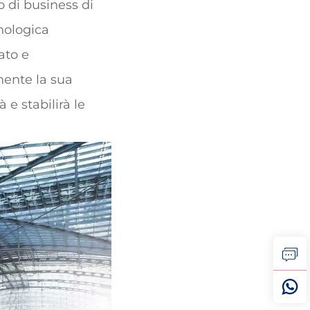
o di business di
nologica
ato e
mente la sua
 e stabilirà le