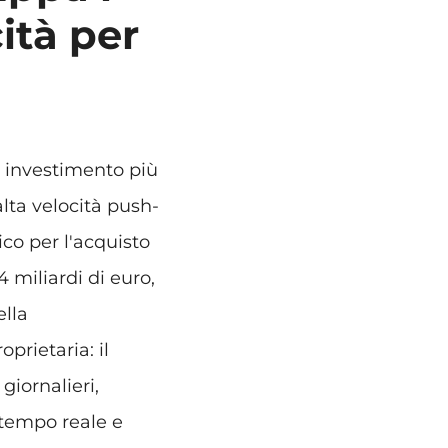
cità per
o investimento più
alta velocità push-
co per l'acquisto
4 miliardi di euro,
ella
prietaria: il
giornalieri,
 tempo reale e