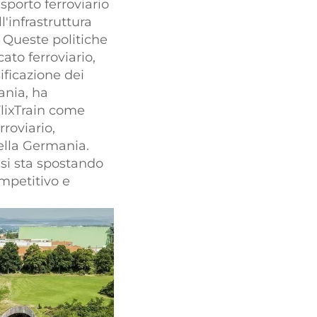
sporto ferroviario
'infrastruttura
 Queste politiche
to ferroviario,
ificazione dei
ania, ha
FlixTrain come
roviario,
della Germania.
a si sta spostando
mpetitivo e