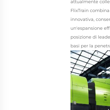
attualmente colleg
FlixTrain combina
innovativa, conse
un'espansione eff
posizione di leade
basi per la penetr