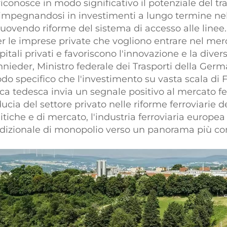
conosce in modo significativo il potenziale del tra
 impegnandosi in investimenti a lungo termine nell
muovendo riforme del sistema di accesso alle linee.
 le imprese private che vogliono entrare nel merca
itali privati e favoriscono l'innovazione e la divers
chnieder, Ministro federale dei Trasporti della Germ
do specifico che l'investimento su vasta scala di 
a tedesca invia un segnale positivo al mercato fer
ucia del settore privato nelle riforme ferroviarie 
litiche e di mercato, l'industria ferroviaria europe
dizionale di monopolio verso un panorama più co