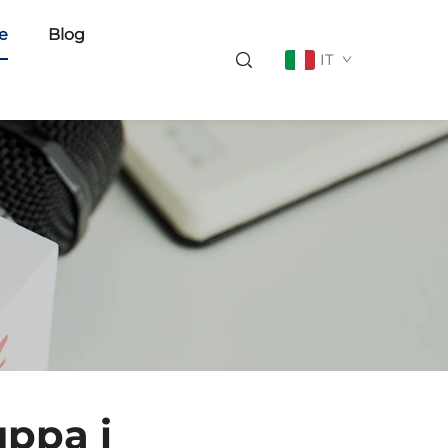
ie
Blog
IT
uppa i