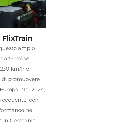
 FlixTrain
 questo ampio
ungo termine
 230 km/h e
llo di promuovere
 Europa. Nel 2024,
 precedente, con
rformance nel
tà in Germania -