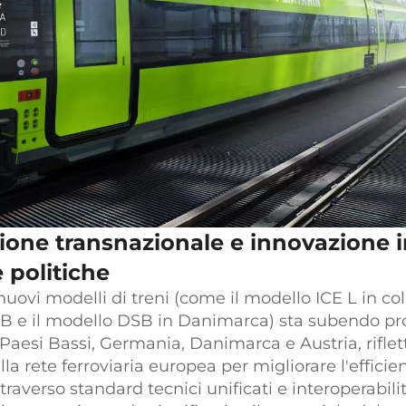
zione transnazionale e innovazione i
 politiche
nuovi modelli di treni (come il modello ICE L in co
 e il modello DSB in Danimarca) sta subendo pro
Paesi Bassi, Germania, Danimarca e Austria, rifle
lla rete ferroviaria europea per migliorare l'efficie
traverso standard tecnici unificati e interoperabilit