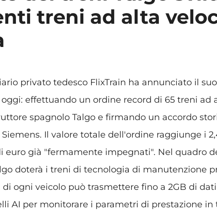
nti treni ad alta velo
a
iario privato tedesco FlixTrain ha annunciato il su
oggi: effettuando un ordine record di 65 treni ad 
truttore spagnolo Talgo e firmando un accordo stori
Siemens. Il valore totale dell'ordine raggiunge i 2,
 di euro già "fermamente impegnati". Nel quadro d
lgo doterà i treni di tecnologia di manutenzione pro
 di ogni veicolo può trasmettere fino a 2GB di dati 
li AI per monitorare i parametri di prestazione in