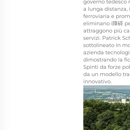
governo tedesco ri
a lunga distanza,
ferroviaria e pro
eliminano i障碍 per
attraggono più cap
servizi. Patrick S
sottolineato in mo
azienda tecnologic
dimostrando la fid
Spinti da forze po
da un modello tra
innovativo.