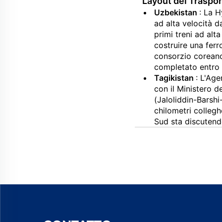
Layout dei Trasport
Uzbekistan
: La H
ad alta velocità d
primi treni ad alt
costruire una fer
consorzio coreano 
completato entro
Tagikistan
: L'Ag
con il Ministero d
(Jaloliddin-Barshi
chilometri collegh
Sud sta discutendo