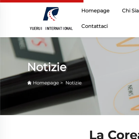
Homepage
Chi Si
Contattaci
Notizie
Homepage
>
Notizie
La Core