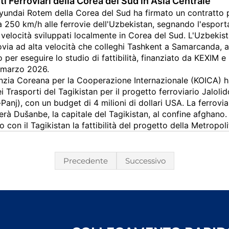
i Ferroviari della Corea del Sud in Asia Centrale
yundai Rotem della Corea del Sud ha firmato un contratto pe
a 250 km/h alle ferrovie dell'Uzbekistan, segnando l'esporta
a velocità sviluppati localmente in Corea del Sud. L'Uzbekis
rovia ad alta velocità che colleghi Tashkent a Samarcanda,
per eseguire lo studio di fattibilità, finanziato da KEXIM e
 marzo 2026.
enzia Coreana per la Cooperazione Internazionale (KOICA) 
ei Trasporti del Tagikistan per il progetto ferroviario Jalo
-Panj), con un budget di 4 milioni di dollari USA. La ferrovia
erà Dušanbe, la capitale del Tagikistan, al confine afghano. 
 con il Tagikistan la fattibilità del progetto della Metropo
Precedente
Successivo