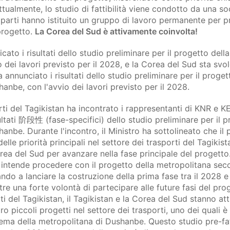
Attualmente, lo studio di fattibilità viene condotto da una s
 parti hanno istituito un gruppo di lavoro permanente per 
 progetto.
La Corea del Sud è attivamente coinvolta!
icato i risultati dello studio preliminare per il progetto del
o dei lavori previsto per il 2028, e la Corea del Sud sta sv
ha annunciato i risultati dello studio preliminare per il proget
anbe, con l'avvio dei lavori previsto per il 2028.
orti del Tagikistan ha incontrato i rappresentanti di KNR e 
ltati 阶段性 (fase-specifici) dello studio preliminare per il p
anbe. Durante l'incontro, il Ministro ha sottolineato che il 
lle priorità principali nel settore dei trasporti del Tagikis
rea del Sud per avanzare nella fase principale del progetto
intende procedere con il progetto della metropolitana seco
ndo a lanciare la costruzione della prima fase tra il 2028 e 
re una forte volontà di partecipare alle future fasi del pro
ti del Tagikistan, il Tagikistan e la Corea del Sud stanno a
piccoli progetti nel settore dei trasporti, uno dei quali è lo
stema della metropolitana di Dushanbe. Questo studio pre-fatt