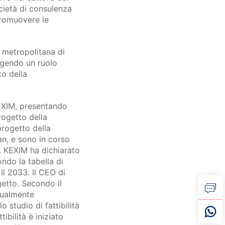
ocietà di consulenza
promuovere le
la metropolitana di
olgendo un ruolo
to della
KEXIM, presentando
rogetto della
progetto della
tan, e sono in corso
. KEXIM ha dichiarato
ndo la tabella di
il 2033. Il CEO di
getto. Secondo il
ttualmente
 studio di fattibilità
ibilità è iniziato