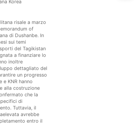
eana Korea
litana risale a marzo
n memorandum of
tana di Dushanbe. In
esi sui temi
sporti del Tagikistan
gnata a finanziare lo
nno inoltre
luppo dettagliato del
arantire un progresso
nbe e KNR hanno
e alla costruzione
confermato che la
ecifici di
nto. Tuttavia, il
raelevata avrebbe
mpletamento entro il