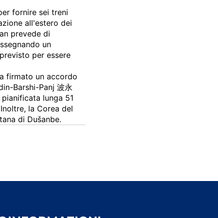
r fornire sei treni
zione all'estero dei
tan prevede di
 assegnando un
 previsto per essere
ha firmato un accordo
liddin-Barshi-Panj 波永
 pianificata lunga 51
Inoltre, la Corea del
litana di Dušanbe.