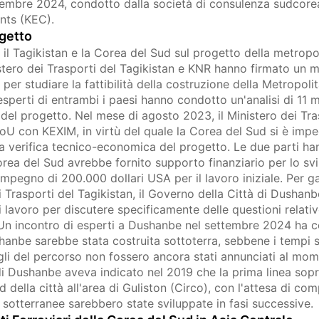
ttembre 2024, condotto dalla società di consulenza sudcor
nts (KEC).
ogetto
 il Tagikistan e la Corea del Sud sul progetto della metropo
stero dei Trasporti del Tagikistan e KNR hanno firmato u
er studiare la fattibilità della costruzione della Metropoli
perti di entrambi i paesi hanno condotto un'analisi di 11 m
i del progetto. Nel mese di agosto 2023, il Ministero dei Tra
oU con KEXIM, in virtù del quale la Corea del Sud si è impe
la verifica tecnico-economica del progetto. Le due parti ha
rea del Sud avrebbe fornito supporto finanziario per lo svi
impegno di 200.000 dollari USA per il lavoro iniziale. Per g
dei Trasporti del Tagikistan, il Governo della Città di Dusha
lavoro per discutere specificamente delle questioni relativ
 Un incontro di esperti a Dushanbe nel settembre 2024 ha 
anbe sarebbe stata costruita sottoterra, sebbene i tempi sp
gli del percorso non fossero ancora stati annunciati al mome
di Dushanbe aveva indicato nel 2019 che la prima linea sop
 della città all'area di Guliston (Circo), con l'attesa di co
 sotterranee sarebbero state sviluppate in fasi successive.