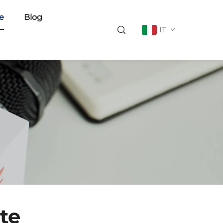
ie
Blog
IT
te