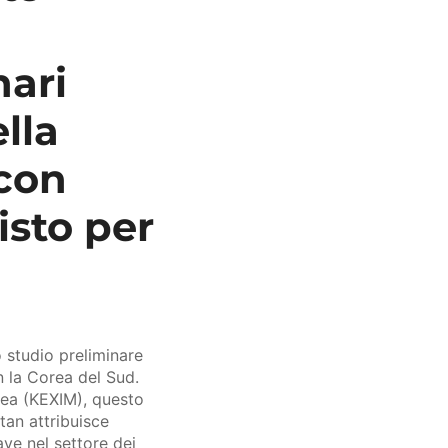
nari
ella
con
isto per
o studio preliminare
n la Corea del Sud.
rea (KEXIM), questo
stan attribuisce
ve nel settore dei