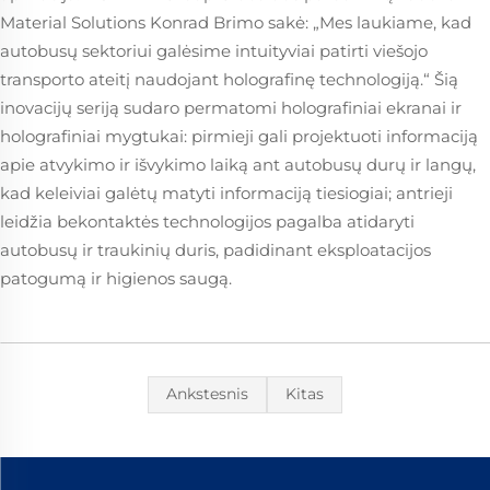
Material Solutions Konrad Brimo sakė: „Mes laukiame, kad
autobusų sektoriui galėsime intuityviai patirti viešojo
transporto ateitį naudojant holografinę technologiją.“ Šią
inovacijų seriją sudaro permatomi holografiniai ekranai ir
holografiniai mygtukai: pirmieji gali projektuoti informaciją
apie atvykimo ir išvykimo laiką ant autobusų durų ir langų,
kad keleiviai galėtų matyti informaciją tiesiogiai; antrieji
leidžia bekontaktės technologijos pagalba atidaryti
autobusų ir traukinių duris, padidinant eksploatacijos
patogumą ir higienos saugą.
Ankstesnis
Kitas