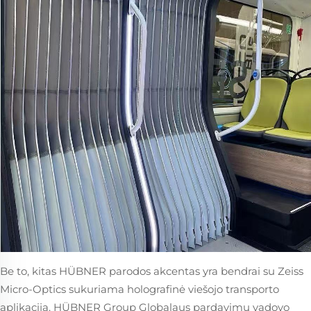
Be to, kitas HÜBNER parodos akcentas yra bendrai su Zeiss
Micro-Optics sukuriama holografinė viešojo transporto
aplikacija. HÜBNER Group Globalaus pardavimų vadovo