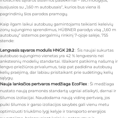
inovacinės sąvaros sistemos pasiekimai – technologijos,
susijusios su „1,60 m autobusais“, kurios bus viena iš
pagrindinių šios parodos pramogų.
Kaip ilgam laikui autobusų gamintojams teikianti keleivių
zonų sujungimo sprendimus, HÜBNER parodys visą „1,60 m
autobusų“ sistemos pergalmių rinkinį 7-ojoje salėje, 755
stende:
Lengvasis sąvaros modulis HNGK 28.2
: Šis naujai sukurtas
autobuso sujungimo vienetas yra 42 % lengvesnis nei
ankstesnių modelių standartai. Išlaikant patikimą našumą ir
lengvo priežiūros privalumus, taip pat padidina autobusų
kelių praėjimą, dar labiau prisitaikant prie sudėtingų kelių
sąlygų.
Nauja lanksčios pertvaros medžiaga EcoFlex
: Ši medžiaga
nustato naują pramonės standartą ugniai atlaikyti, darnai ir
šilumos izoliacijai. Naudodama naują vidinę pertvarą, jos
puiki šilumos ir garso izoliacijos savybės gali vienu metu
optimizuoti triukšmo lygį kelyje ir transporto energijos