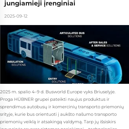
jungiamieji įrenginiai
2025-09-12
2025 m. spalio 4–9 d. Busworld Europe vyks Briuselyje.
Proga HÜBNER grupei pateikti naujus produktus ir
sprendimus autobusų ir komercinių transporto priemonių
srityje, kurie bus orientuoti į aukšto našumo transporto
priemonių veiklą ir atsakingą valdymą. Tarp jų išsiskirs