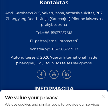
Kontaktas
Add: Kambarys 205, Vakarų zona, antrasis aukštas, 707
Zhangyang Road, Kinija (Šanchajus) Pilotinė laisvosios
prekybos zona
Tel.:
+86-15937257616
El. paštas:
[email protected]
WhatsApp:
+86-15037221110
Autorių teisės © 2026 Yuerui International Trade
(Shanghai) Co., Ltd.. Visos teisės saugomos.
INFORMACIJA
We value your privacy
Užsiregistruokite, kad gautumėte mūsų savaitinį
We use cookies and similar tools to provide our services.
naujienlaiškį