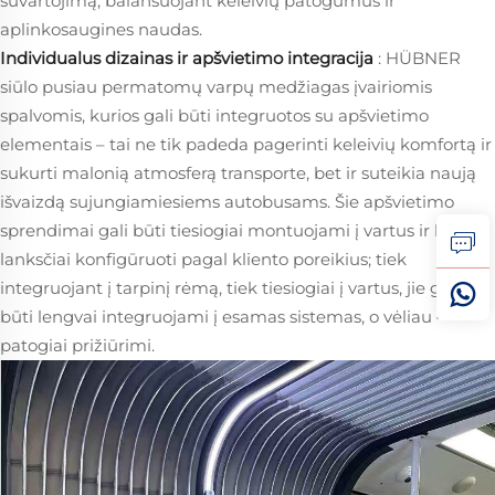
suvartojimą, balansuojant keleivių patogumus ir
aplinkosaugines naudas.
Individualus dizainas ir apšvietimo integracija
: HÜBNER
siūlo pusiau permatomų varpų medžiagas įvairiomis
spalvomis, kurios gali būti integruotos su apšvietimo
elementais – tai ne tik padeda pagerinti keleivių komfortą ir
sukurti malonią atmosferą transporte, bet ir suteikia naują
išvaizdą sujungiamiesiems autobusams. Šie apšvietimo
sprendimai gali būti tiesiogiai montuojami į vartus ir leidžia
lanksčiai konfigūruoti pagal kliento poreikius; tiek
integruojant į tarpinį rėmą, tiek tiesiogiai į vartus, jie gali
būti lengvai integruojami į esamas sistemas, o vėliau –
patogiai prižiūrimi.