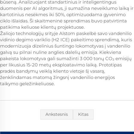
būseną. Analizuojant standartinius ir inteligentingus
duomenis per AI algoritmus, ji sumažina neveiklumo laiką ir
kartotinius nesėkmes iki 50%, optimizuodama gyvenimo
ciklo išlaidas. Ši skaitmeninė sprendimas buvo patvirtinta
patikima keliuose klientų projektuose.
Žaliojo technologijų srityje Alstom paskelbė savo vandenilio
vidinio degimo variklio (H2 ICE) pakeitimo sprendimą, kuris
modernizuoja dizelinius šuntingo lokomotyvas į vandenilio
galvą su pilnai nuline anglies dalelių emisija. Kiekviena
pakeista lokomotyva gali sumažinti 3 000 tonų CO₂ emisijų
per likusius 15-20 metų eksploatavimo laiką. Prototipas
pradės bandymų veiklą kliento vietoje šį vasarą,
ženklindamas matomą žingsnį vandenilio energijos
taikymo geležinkeliuose.
Ankstesnis
Kitas