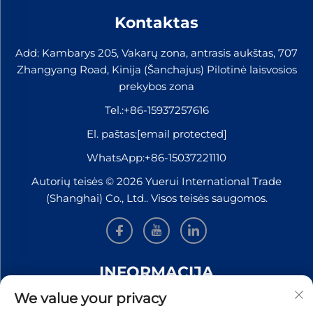
Kontaktas
Add: Kambarys 205, Vakarų zona, antrasis aukštas, 707
Zhangyang Road, Kinija (Šanchajus) Pilotinė laisvosios
prekybos zona
Tel.:
+86-15937257616
El. paštas:
[email protected]
WhatsApp:
+86-15037221110
Autorių teisės © 2026 Yuerui International Trade
(Shanghai) Co., Ltd.. Visos teisės saugomos.
INFORMACIJA
We value your privacy
Užsiregistruokite, kad gautumėte mūsų savaitinį