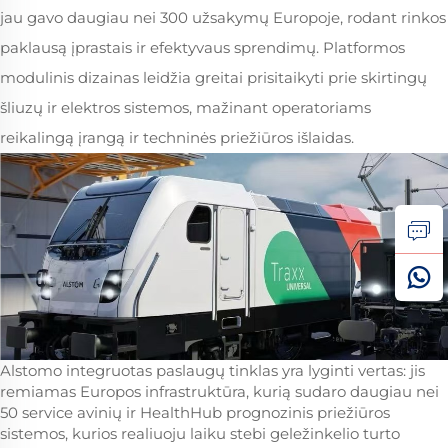
jau gavo daugiau nei 300 užsakymų Europoje, rodant rinkos
paklausą įprastais ir efektyvaus sprendimų. Platformos
modulinis dizainas leidžia greitai prisitaikyti prie skirtingų
šliuzų ir elektros sistemos, mažinant operatoriams
reikalingą įrangą ir techninės priežiūros išlaidas.
Alstomo integruotas paslaugų tinklas yra lyginti vertas: jis
remiamas Europos infrastruktūra, kurią sudaro daugiau nei
50 service avinių ir HealthHub prognozinis priežiūros
sistemos, kurios realiuoju laiku stebi geležinkelio turto