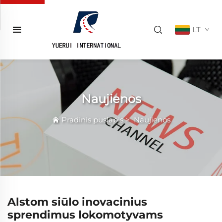
LT
Naujienos
Pradinis puslapis
>
Naujienos
Alstom siūlo inovacinius
sprendimus lokomotyvams