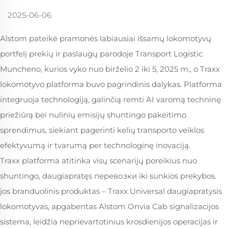
2025-06-06
Alstom pateikė pramonės labiausiai išsamų lokomotyvų
portfelį prekių ir paslaugų parodoje Transport Logistic
Muncheno, kurios vyko nuo birželio 2 iki 5, 2025 m., o Traxx
lokomotyvo platforma buvo pagrindinis dalykas. Platforma
integruoja technologiją, galinčią remti AI varomą techninę
priežiūrą bei nulinių emisijų shuntingo pakeitimo
sprendimus, siekiant pagerinti kelių transporto veiklos
efektyvumą ir tvarumą per technologinę inovaciją.
Traxx platforma atitinka visų scenarijų poreikius nuo
shuntingo, daugiapratęs перевозки iki sunkios prekybos.
jos branduolinis produktas – Traxx Universal daugiapratysis
lokomotyvas, apgabentas Alstom Onvia Cab signalizacijos
sistema, leidžia neprievartotinius krosdienijos operacijas ir