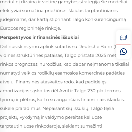
modulinį dizainą ir vietinę gamybos strategiją šie modeliai
efektyviai sumažina priežiūros išlaidas tarptautiniams
judėjimams, dar kartą stiprinant Talgo konkurencingumą
Europos regioninėje rinkoje.
Perspektyvos ir finansinės iššūkiai
Dėl nusiskirstymo aplink sutartis su Deutsche Bahn (DB) ir
vidines struktūrines pataisas, Talgo pristatė 2025 metų
rinkos prognozes, nurodžius, kad dabar neįmanoma tiksliai
numatyti veiklos rodiklių esamosios komercinės padėties
atveju. Finansinės ataskaitos rodo, kad padidėjęs
amortizacijos sąskaitos dėl Avril ir Talgo 230 platformos
tyrimų ir plėtros, kartu su augančiais finansiniais išlaidais,
sukėlė praradimus. Nepaisant šių iššūkių, Talgo tęsia
projektų vykdymą ir valdymo pereitas keliuose
tarptautiniuose rinkodaroje, siekiant sumažinti