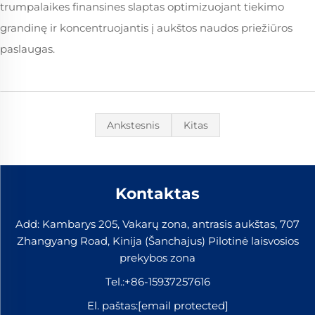
trumpalaikes finansines slaptas optimizuojant tiekimo
grandinę ir koncentruojantis į aukštos naudos priežiūros
paslaugas.
Ankstesnis
Kitas
Kontaktas
Add: Kambarys 205, Vakarų zona, antrasis aukštas, 707
Zhangyang Road, Kinija (Šanchajus) Pilotinė laisvosios
prekybos zona
Tel.:
+86-15937257616
El. paštas:
[email protected]