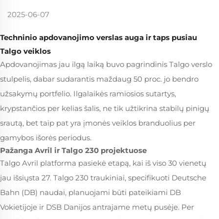
2025-06-07
Techninio apdovanojimo verslas auga ir taps pusiau
Talgo veiklos
Apdovanojimas jau ilgą laiką buvo pagrindinis Talgo verslo
stulpelis, dabar sudarantis maždaug 50 proc. jo bendro
užsakymų portfelio. Ilgalaikės ramiosios sutartys,
krypstančios per kelias šalis, ne tik užtikrina stabilų pinigų
srautą, bet taip pat yra įmonės veiklos branduolius per
gamybos išorės periodus.
Pažanga Avril ir Talgo 230 projektuose
Talgo Avril platforma pasiekė etapą, kai iš viso 30 vienetų
jau išsiųsta 27. Talgo 230 traukiniai, specifikuoti Deutsche
Bahn (DB) naudai, planuojami būti pateikiami DB
Vokietijoje ir DSB Danijos antrajame metų pusėje. Per