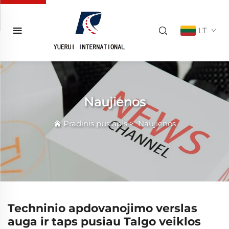
LT
Naujienos
Pradinis puslapis
>
Naujienos
Techninio apdovanojimo verslas
auga ir taps pusiau Talgo veiklos