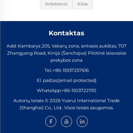
Ankstesnis
Kitas
Kontaktas
Add: Kambarys 205, Vakarų zona, antrasis aukštas, 707
Zhangyang Road, Kinija (Šanchajus) Pilotinė laisvosios
prekybos zona
Tel.:
+86-15937257616
El. paštas:
[email protected]
WhatsApp:
+86-15037221110
Autorių teisės © 2026 Yuerui International Trade
(Shanghai) Co., Ltd.. Visos teisės saugomos.