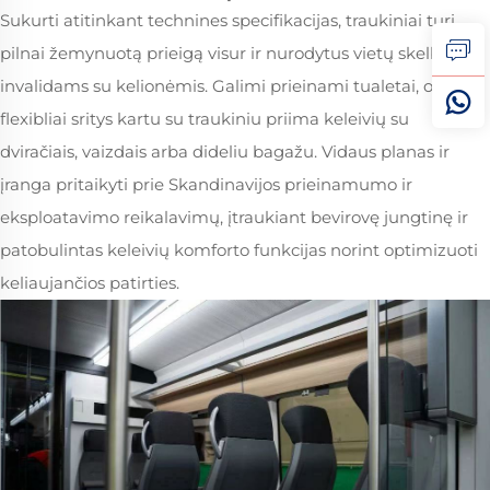
Sukurti atitinkant technines specifikacijas, traukiniai turi
pilnai žemynuotą prieigą visur ir nurodytus vietų skelbimus
invalidams su kelionėmis. Galimi prieinami tualetai, o dideli
flexibliai sritys kartu su traukiniu priima keleivių su
dviračiais, vaizdais arba dideliu bagažu. Vidaus planas ir
įranga pritaikyti prie Skandinavijos prieinamumo ir
eksploatavimo reikalavimų, įtraukiant bevirovę jungtinę ir
patobulintas keleivių komforto funkcijas norint optimizuoti
keliaujančios patirties.