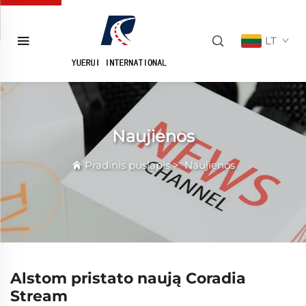
LT
Naujienos
Pradinis puslapis
>
Naujienos
Alstom pristato naują Coradia
Stream