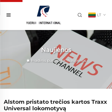
LT
Naujienos
Pradinis puslapis
>
Naujienos
Alstom pristato trečios kartos Traxx
Universal lokomotyvą