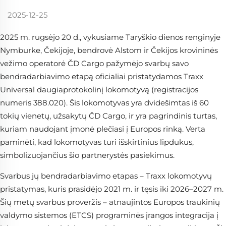
2025-12-25
2025 m. rugsėjo 20 d., vykusiame Taryškio dienos renginyje
Nymburke, Čekijoje, bendrovė Alstom ir Čekijos krovininės
vežimo operatorė ČD Cargo pažymėjo svarbų savo
bendradarbiavimo etapą oficialiai pristatydamos Traxx
Universal daugiaprotokolinį lokomotyvą (registracijos
numeris 388.020). Šis lokomotyvas yra dvidešimtas iš 60
tokių vienetų, užsakytų ČD Cargo, ir yra pagrindinis turtas,
kuriam naudojant įmonė plečiasi į Europos rinką. Verta
paminėti, kad lokomotyvas turi išskirtinius lipdukus,
simbolizuojančius šio partnerystės pasiekimus.
Svarbus jų bendradarbiavimo etapas – Traxx lokomotyvų
pristatymas, kuris prasidėjo 2021 m. ir tęsis iki 2026–2027 m.
Šių metų svarbus proveržis – atnaujintos Europos traukinių
valdymo sistemos (ETCS) programinės įrangos integracija į