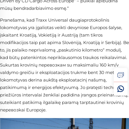
Driven by ČD Cargo Across Europe“ – puikiai apibūdina
mūsų bendradarbiavimo esmę.“
Pranešama, kad Traxx Universal daugiaprotokolinis
lokomotyvas yra įgaliotas veikti devyniose Europos šalyse,
įskaitant Kroatiją, Vokietiją ir Austriją (tam tikros
modifikacijos taip pat apima Slovėniją, Kroatiją ir Serbiją). Be
to, jis palaiko neprivalomą „paskutinio kilometro“ modulį,
kad būtų patenkintos nepriklausomos traukos reikalavimai.
Sukurtas krovinių перевозкам su maksimaliu 160 km/v
valdymo greičiu ir eksploatacijos trukme bent 30 metų,
lokomotyvas derina aukštą eksploatacinį našumą,
patikimumą ir energijos efektyvumą. Jo pratęsti techninės
priežiūros intervalai ženkliai padidina įrangos prieinamumą,
suteikiant patikimą ilgalaikę paramą tarptautinei krovinių
перевозkai Europoje.