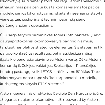
lokomotyvą, kuri dabar patvirtinta reguliarioms veikloms. Šis
atnaujinimas palaipsniui bus taikomas visiems tos pačios
modelio serijos lokomotyvams, įskaitant neseniai pristatytą
vienetą, taip sustiprinant techninį pagrindą sienų
peržengiančioms operacijoms.
ČD Cargo tarybos pirmininkas Tomáš Tóth pabrėžė: „Traxx
daugiaprotokolinis lokomotyvas yra pagrindinis mūsų
tarptautinės plėtros strategijos elementas. Šis etapas ne tik
parodo konkrečius rezultatus, bet ir atskleidžia mūsų
ilgalaikio bendradarbiavimo su Alstom vertę. Dėka Alstom
komandų iš Čekijos, Vokietijos, Šveicarijos ir Prancūzijos
bendrų pastangų įveikti ETCS sertifikavimo iššūkius, Traxx
lokomotyvas dabar tapo visiškai tarpoperabiliu modeliu,
kuris įrengtas aktyvia ETCS sistema.“
Alstom generalinis direktorius Čekijoje Dan Kurucz pridūrė:
„Sloganas naujame lokomotive – „Empowered by Alstom,