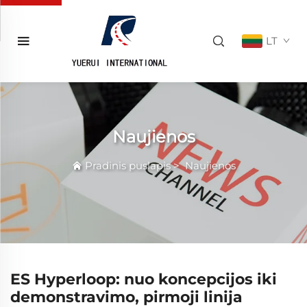
LT
Naujienos
Pradinis puslapis
>
Naujienos
ES Hyperloop: nuo koncepcijos iki
demonstravimo, pirmoji linija