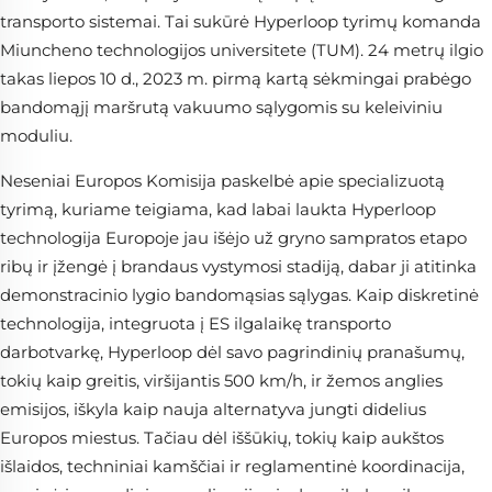
transporto sistemai. Tai sukūrė Hyperloop tyrimų komanda
Miuncheno technologijos universitete (TUM). 24 metrų ilgio
takas liepos 10 d., 2023 m. pirmą kartą sėkmingai prabėgo
bandomąjį maršrutą vakuumo sąlygomis su keleiviniu
moduliu.
Neseniai Europos Komisija paskelbė apie specializuotą
tyrimą, kuriame teigiama, kad labai laukta Hyperloop
technologija Europoje jau išėjo už gryno sampratos etapo
ribų ir įžengė į brandaus vystymosi stadiją, dabar ji atitinka
demonstracinio lygio bandomąsias sąlygas. Kaip diskretinė
technologija, integruota į ES ilgalaikę transporto
darbotvarkę, Hyperloop dėl savo pagrindinių pranašumų,
tokių kaip greitis, viršijantis 500 km/h, ir žemos anglies
emisijos, iškyla kaip nauja alternatyva jungti didelius
Europos miestus. Tačiau dėl iššūkių, tokių kaip aukštos
išlaidos, techniniai kamščiai ir reglamentinė koordinacija,