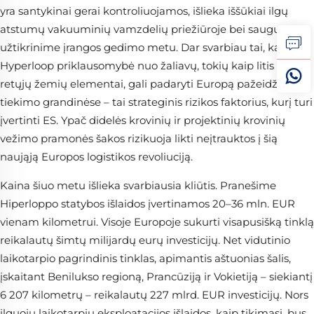
yra santykinai gerai kontroliuojamos, išlieka iššūkiai ilgų
atstumų vakuuminių vamzdelių priežiūroje bei saugumo
užtikrinime įrangos gedimo metu. Dar svarbiau tai, kad
Hyperloop priklausomybė nuo žaliavų, tokių kaip litis ir
retųjų žemių elementai, gali padaryti Europą pažeidžiamą
tiekimo grandinėse – tai strateginis rizikos faktorius, kurį turi
įvertinti ES. Ypač didelės krovinių ir projektinių krovinių
vežimo pramonės šakos rizikuoja likti neįtrauktos į šią
naująją Europos logistikos revoliuciją.
Kaina šiuo metu išlieka svarbiausia kliūtis. Pranešime
Hiperloppo statybos išlaidos įvertinamos 20–36 mln. EUR
vienam kilometrui. Visoje Europoje sukurti visapusišką tinklą
reikalautų šimtų milijardų eurų investicijų. Net vidutinio
laikotarpio pagrindinis tinklas, apimantis aštuonias šalis,
įskaitant Benilukso regioną, Prancūziją ir Vokietiją – siekiantį
6 207 kilometrų – reikalautų 227 mlrd. EUR investicijų. Nors
ilguoju laikotarpiu eksploatacijos išlaidos, kaip tikimasi, bus