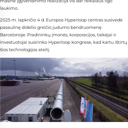
masinė įgyvendinimo realizacija vis dar reikalaus ilgo
laukimo.
2025 m. lapkričio 4 d. Europos Hyperloop centras susivedė
pasaulinę didelio greičio judumo bendruomenę
Barcelonoje. Pradininkų įmonės, korporacijos, tiekėjai ir
investuotojai susirinko Hyperloop kongrese, kad kartu ištirtų
šios technologijos ateitį.