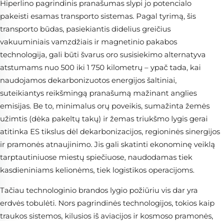
Hiperlino pagrindinis pranašumas slypi jo potencialo
pakeisti esamas transporto sistemas. Pagal tyrimą, šis
transporto būdas, pasiekiantis didelius greičius
vakuuminiais vamzdžiais ir magnetinio pakabos
technologija, gali būti švarus oro susisiekimo alternatyva
atstumams nuo 500 iki 1 750 kilometrų – ypač tada, kai
naudojamos dekarbonizuotos energijos šaltiniai,
suteikiantys reikšmingą pranašumą mažinant anglies
emisijas. Be to, minimalus orų poveikis, sumažinta žemės
užimtis (dėka pakeltų takų) ir žemas triukšmo lygis gerai
atitinka ES tikslus dėl dekarbonizacijos, regioninės sinergijos
ir pramonės atnaujinimo. Jis gali skatinti ekonominę veiklą
tarptautiniuose miestų spiečiuose, naudodamas tiek
kasdieniniams kelionėms, tiek logistikos operacijoms.
Tačiau technologinio brandos lygio požiūriu vis dar yra
erdvės tobulėti. Nors pagrindinės technologijos, tokios kaip
traukos sistemos, kilusios iš aviacijos ir kosmoso pramonės,