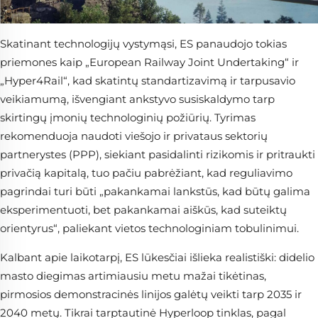
Skatinant technologijų vystymąsi, ES panaudojo tokias
priemones kaip „European Railway Joint Undertaking“ ir
„Hyper4Rail“, kad skatintų standartizavimą ir tarpusavio
veikiamumą, išvengiant ankstyvo susiskaldymo tarp
skirtingų įmonių technologinių požiūrių. Tyrimas
rekomenduoja naudoti viešojo ir privataus sektorių
partnerystes (PPP), siekiant pasidalinti rizikomis ir pritraukti
privačią kapitalą, tuo pačiu pabrėžiant, kad reguliavimo
pagrindai turi būti „pakankamai lankstūs, kad būtų galima
eksperimentuoti, bet pakankamai aiškūs, kad suteiktų
orientyrus“, paliekant vietos technologiniam tobulinimui.
Kalbant apie laikotarpį, ES lūkesčiai išlieka realistiški: didelio
masto diegimas artimiausiu metu mažai tikėtinas,
pirmosios demonstracinės linijos galėtų veikti tarp 2035 ir
2040 metų. Tikrai tarptautinė Hyperloop tinklas, pagal