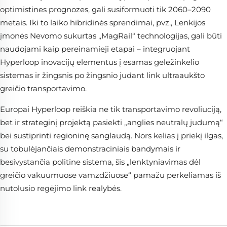
optimistines prognozes, gali susiformuoti tik 2060–2090
metais. Iki to laiko hibridinės sprendimai, pvz., Lenkijos
įmonės Nevomo sukurtas „MagRail“ technologijas, gali būti
naudojami kaip pereinamieji etapai – integruojant
Hyperloop inovacijų elementus į esamas geležinkelio
sistemas ir žingsnis po žingsnio judant link ultraaukšto
greičio transportavimo.
Europai Hyperloop reiškia ne tik transportavimo revoliuciją,
bet ir strateginį projektą pasiekti „anglies neutralų judumą“
bei sustiprinti regioninę sanglaudą. Nors kelias į priekį ilgas,
su tobulėjančiais demonstraciniais bandymais ir
besivystančia politine sistema, šis „lenktyniavimas dėl
greičio vakuumuose vamzdžiuose“ pamažu perkeliamas iš
nutolusio regėjimo link realybės.