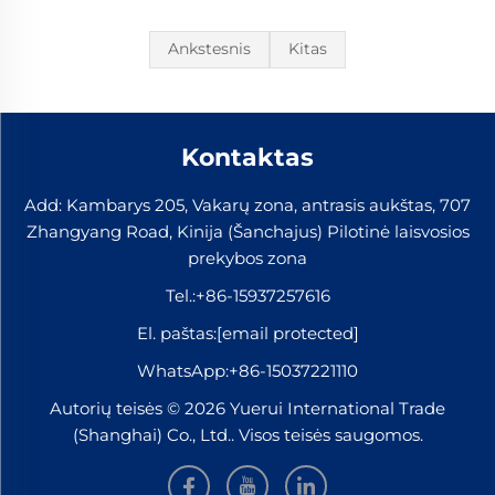
Ankstesnis
Kitas
Kontaktas
Add: Kambarys 205, Vakarų zona, antrasis aukštas, 707
Zhangyang Road, Kinija (Šanchajus) Pilotinė laisvosios
prekybos zona
Tel.:
+86-15937257616
El. paštas:
[email protected]
WhatsApp:
+86-15037221110
Autorių teisės © 2026 Yuerui International Trade
(Shanghai) Co., Ltd.. Visos teisės saugomos.