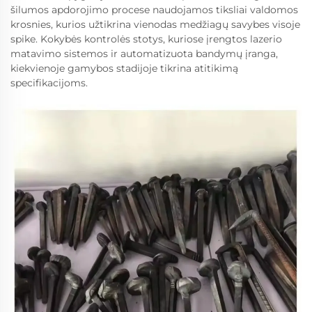
šilumos apdorojimo procese naudojamos tiksliai valdomos
krosnies, kurios užtikrina vienodas medžiagų savybes visoje
spike. Kokybės kontrolės stotys, kuriose įrengtos lazerio
matavimo sistemos ir automatizuota bandymų įranga,
kiekvienoje gamybos stadijoje tikrina atitikimą
specifikacijoms.