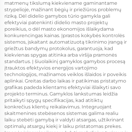
matmenų tikslumą kiekviename gaminantame
strypelioje, mažinant bėgių ir priežiūros problemų
riziką. Dėl didelio gamybos tūrio gamykla gali
efektyviai patenkinti didelio masto projektų
poreikius, o dėl masto ekonomijos išlaikydama
konkurencingas kainas. Įprastos kokybės kontrolės
sistemos, įskaitant automatizuotą tikrinimo įrangą ir
griežtus bandymų protokolus, garantuoja, kad
kiekvienas spygas atitinka arba viršija pramonės
standartus. Į šiuolaikinį gamyklos gamybos procesą
įtrauktos efektyvios energijos vartojimo
technologijos, mažinamos veiklos išlaidos ir poveikis
aplinkai. Greitas darbo laikas ir patikimas pristatymo
grafikas padeda klientams efektyviai išlaikyti savo
projekto terminus. Gamyklos lankstumas leidžia
pritaikyti spygų specifikacijas, kad atitiktų
konkrečius klientų reikalavimus. Integruojant
skaitmenines stebėsenos sistemas galima realiu
laiku stebėti gamybą ir valdyti atsargas, užtikrinant
optimalų atsargų kiekį ir laiku pristatomas prekes.