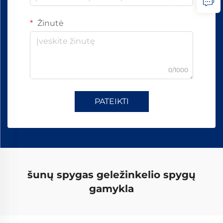
Žinutė
0/1000
PATEIKTI
šunų spygas geležinkelio spygų
gamykla