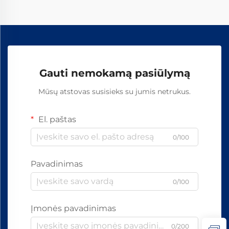
Gauti nemokamą pasiūlymą
Mūsų atstovas susisieks su jumis netrukus.
El. paštas
0/100
Pavadinimas
0/100
Įmonės pavadinimas
0/200