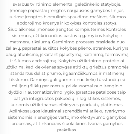
svarbūs tvirtinimo elementai geležinkelio statyboje.
Įmonėje paprastai įrengtos naujausios gamybos linijos,
kuriose įrengtos hidraulinės spaudimo mašinos, šilumos
apdorojimo krosnys ir kokybės kontrolės stotys.
Šiuolaikinėse įmonėse įrengtos kompiuterinės kontrolės
sistemos, užtikrinančios pastovią gamybos kokybę ir
matmenų tikslumą. Gaminimo procesas prasideda nuo
žaliavų, paprastai aukštos kokybės plieno, atrankos, kuri yra
daugiafunkcinė, įskaitant pjaustymą, kaitinimą, formavimą
ir šilumos apdorojimą. Kokybės užtikrinimo protokolai
užtikrina, kad kiekvienas spygas atitiktų griežtus pramonės
standartus dėl stiprumo, ilgaamžiškumos ir matmenų
tikslumo. Gaminys gali gaminti nuo kelių tūkstančių iki
milijonų šilkių per metus, priklausomai nuo įrenginio
dydžio ir automatizavimo lygio. Įprastose patalpose taip
pat yra integruotos pakuočių ir logistikos sistemos,
kuriomis užtikrinamas efektyvus produktų platinimas.
Aplinkosaugos klausimai sprendžiami atliekų tvarkymo
sistemomis ir energijos vartojimo efektyvumo gamybos
procesais, atitinkančiais šiuolaikines tvarias gamybos
praktikas.