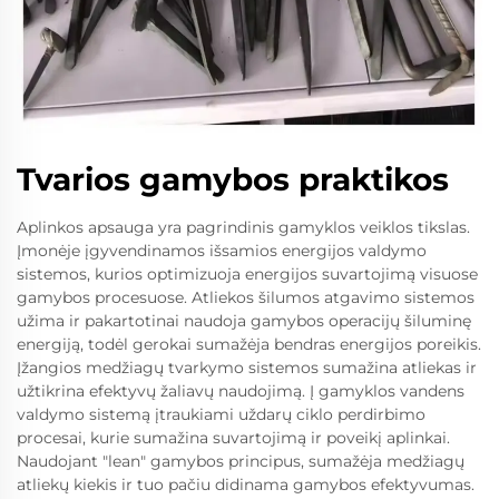
Tvarios gamybos praktikos
Aplinkos apsauga yra pagrindinis gamyklos veiklos tikslas.
Įmonėje įgyvendinamos išsamios energijos valdymo
sistemos, kurios optimizuoja energijos suvartojimą visuose
gamybos procesuose. Atliekos šilumos atgavimo sistemos
užima ir pakartotinai naudoja gamybos operacijų šiluminę
energiją, todėl gerokai sumažėja bendras energijos poreikis.
Įžangios medžiagų tvarkymo sistemos sumažina atliekas ir
užtikrina efektyvų žaliavų naudojimą. Į gamyklos vandens
valdymo sistemą įtraukiami uždarų ciklo perdirbimo
procesai, kurie sumažina suvartojimą ir poveikį aplinkai.
Naudojant "lean" gamybos principus, sumažėja medžiagų
atliekų kiekis ir tuo pačiu didinama gamybos efektyvumas.