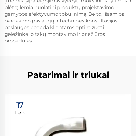
Įmonės įsipareigojimas vykdyti mokslinius tyrimus ir
plėtrą lemia nuolatinį produktų projektavimo ir
gamybos efektyvumo tobulinimą. Be to, išsamios
pardavimo paslaugų ir techninės konsultacijos
paslaugos padeda klientams optimizuoti
geležinkelio takų montavimo ir priežiūros
procedūras.
Patarimai ir triukai
17
Feb