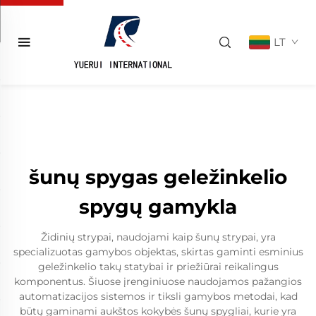
LT
šunų spygas geležinkelio
spygų gamykla
Židinių strypai, naudojami kaip šunų strypai, yra
specializuotas gamybos objektas, skirtas gaminti esminius
geležinkelio takų statybai ir priežiūrai reikalingus
komponentus. Šiuose įrenginiuose naudojamos pažangios
automatizacijos sistemos ir tiksli gamybos metodai, kad
būtų gaminami aukštos kokybės šunų spygliai, kurie yra