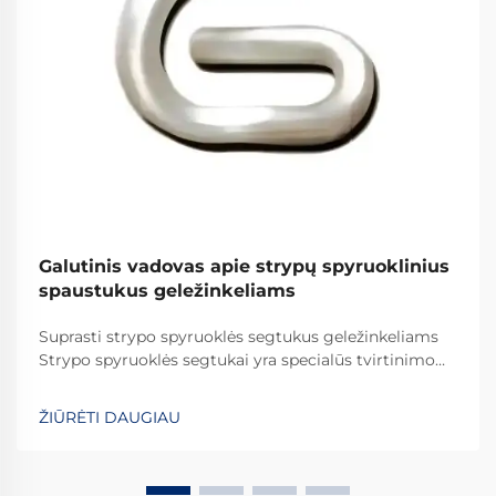
Galutinis vadovas apie strypų spyruoklinius
spaustukus geležinkeliams
Suprasti strypo spyruoklės segtukus geležinkeliams
Strypo spyruoklės segtukai yra specialūs tvirtinimo
elementai, kurie vaidina svarbų vaidmenį visame
pasaulyje esančiuose geležinkelių sistemose. Jie
ŽIŪRĖTI DAUGIAU
užtikrina, kad bėgiai būtų tinkamai pritvirtinti, kad
viskas išliktų savo vietoje. Ką daro šiuos segtukus
efektyviais...