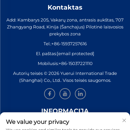
Kontaktas
Add: Kambarys 205, Vakarų zona, antrasis aukštas, 707
Zhangyang Road, Kinija (Šanchajus) Pilotinė laisvosios
prekybos zona
Tel.:
+86-15937257616
El. paštas:
[email protected]
Mobilusis:
+86-15037221110
Autorių teisės © 2026 Yuerui International Trade
(Shanghai) Co., Ltd.. Visos teisės saugomos.
INFORMACIJA
We value your privacy
Užsiregistruokite, kad gautumėte mūsų savaitinį