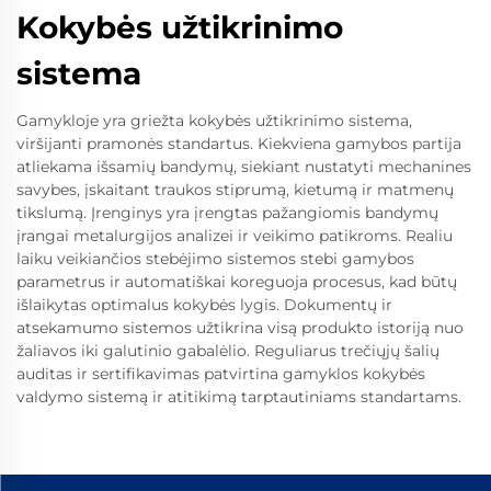
Kokybės užtikrinimo
sistema
Gamykloje yra griežta kokybės užtikrinimo sistema,
viršijanti pramonės standartus. Kiekviena gamybos partija
atliekama išsamių bandymų, siekiant nustatyti mechanines
savybes, įskaitant traukos stiprumą, kietumą ir matmenų
tikslumą. Įrenginys yra įrengtas pažangiomis bandymų
įrangai metalurgijos analizei ir veikimo patikroms. Realiu
laiku veikiančios stebėjimo sistemos stebi gamybos
parametrus ir automatiškai koreguoja procesus, kad būtų
išlaikytas optimalus kokybės lygis. Dokumentų ir
atsekamumo sistemos užtikrina visą produkto istoriją nuo
žaliavos iki galutinio gabalėlio. Reguliarus trečiųjų šalių
auditas ir sertifikavimas patvirtina gamyklos kokybės
valdymo sistemą ir atitikimą tarptautiniams standartams.