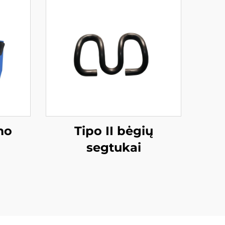
mo
Tipo II bėgių
segtukai