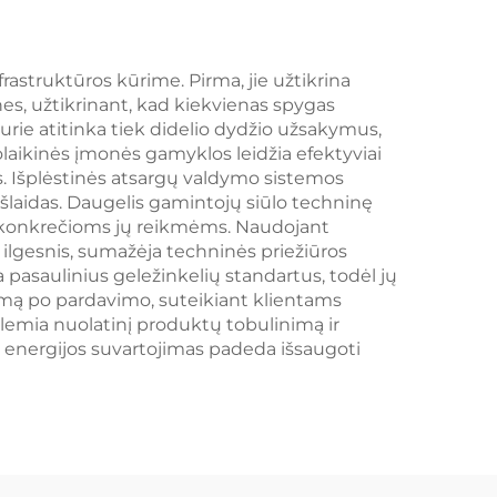
frastruktūros kūrime. Pirma, jie užtikrina
s, užtikrinant, kad kiekvienas spygas
kurie atitinka tiek didelio dydžio užsakymus,
iuolaikinės įmonės gamyklos leidžia efektyviai
. Išplėstinės atsargų valdymo sistemos
išlaidas. Daugelis gamintojų siūlo techninę
s konkrečioms jų reikmėms. Naudojant
 ilgesnis, sumažėja techninės priežiūros
a pasaulinius geležinkelių standartus, todėl jų
vimą po pardavimo, suteikiant klientams
 lemia nuolatinį produktų tobulinimą ir
 energijos suvartojimas padeda išsaugoti