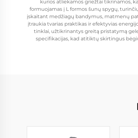
kurios atliekamos griežtai tikrinamos, k
formuojamas į L formos šunų spygų, turinčių 
įskaitant medžiagų bandymus, matmenų patikr
įtraukia tvarias praktikas ir efektyvias energi
tinklai, užtikrinantys greitą pristatymą ge
specifikacijas, kad atitiktų skirtingus bė