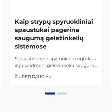
Kaip strypų spyruokliniai
spaustukai pagerina
saugumą geležinkelių
sistemose
Suprasti strypo spyruoklės segtukus
ir jų vaidmenį geležinkelių saugumo
užtikrinime Strypo spyruoklės
ŽIŪRĖTI DAUGIAU
segtukai yra specialūs tvirtinimo
elementai, kurie laiko bėgius
pritvirtintus prie miegojamųjų vietų,
kad jie nejudėtų, kai yra apkrauti. Be
šių mažų detalių, viskas judėtų...