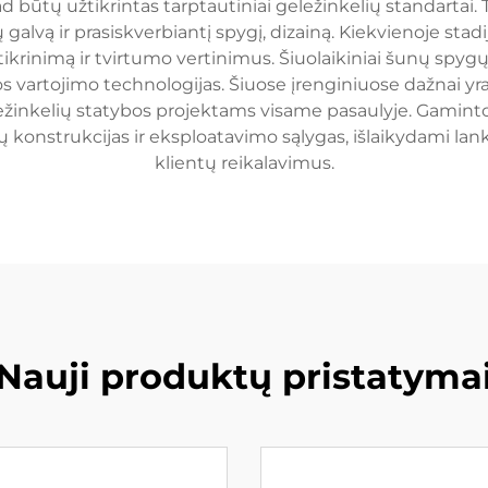
ad būtų užtikrintas tarptautiniai geležinkelių standartai.
galvą ir prasiskverbiantį spygį, dizainą. Kiekvienoje st
inimą ir tvirtumo vertinimus. Šiuolaikiniai šunų spygų
jos vartojimo technologijas. Šiuose įrenginiuose dažnai yra
ležinkelių statybos projektams visame pasaulyje. Gamintojai
gių konstrukcijas ir eksploatavimo sąlygas, išlaikydami 
klientų reikalavimus.
Nauji produktų pristatyma