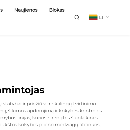
as
Naujienos
Blokas
LT
amintojas
statybai ir priežiūrai reikalingų tvirtinimo
mą, šilumos apdorojimą ir kokybės kontrolės
ybos linijas, kuriose įrengtos šiuolaikinės
aukštos kokybės plieno medžiagų atrankos,