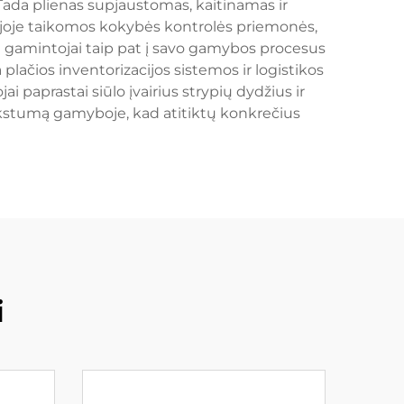
 Tada plienas supjaustomas, kaitinamas ir
adijoje taikomos kokybės kontrolės priemonės,
 gamintojai taip pat į savo gamybos procesus
 plačios inventorizacijos sistemos ir logistikos
 paprastai siūlo įvairius strypių dydžius ir
lankstumą gamyboje, kad atitiktų konkrečius
i