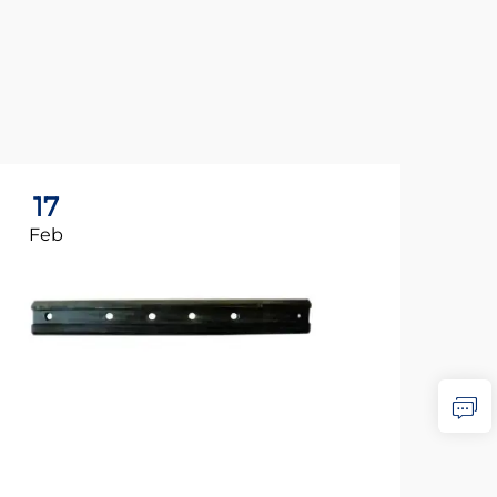
17
1
Feb
Fe