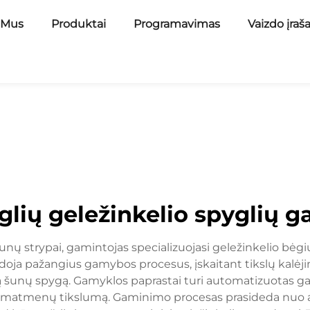
 Mus
Produktai
Programavimas
Vaizdo įraš
glių geležinkelio spyglių g
unų strypai, gamintojas specializuojasi geležinkelio bėgių 
a pažangius gamybos procesus, įskaitant tikslų kalėji
 šunų spygą. Gamyklos paprastai turi automatizuotas gam
ir matmenų tikslumą. Gaminimo procesas prasideda nuo 