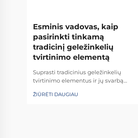
Esminis vadovas, kaip
pasirinkti tinkamą
tradicinį geležinkelių
tvirtinimo elementą
Suprasti tradicinius geležinkelių
tvirtinimo elementus ir jų svarbą
Tradicioniniai geležinkelių tvirtinimo
ŽIŪRĖTI DAUGIAU
elementai yra kritiškai svarbūs
užtikrinant geležinkelių bėgių
stabilumą ir saugumą kasdienėms
operacijoms. Daugelis sistemų
pasikliauja standartinėmis