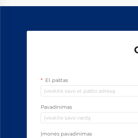
detalėmis, įskaitant varžtus, veržles
ir...
El. paštas
Pavadinimas
Įmonės pavadinimas