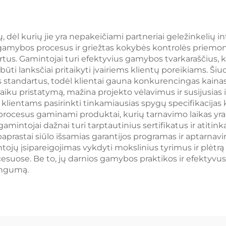
 dėl kurių jie yra nepakeičiami partneriai geležinkelių in
mybos procesus ir griežtas kokybės kontrolės priemone
ndartus. Gamintojai turi efektyvius gamybos tvarkaraščius, 
i būti lanksčiai pritaikyti įvairiems klientų poreikiams. Š
 standartus, todėl klientai gauna konkurencingas kainas
iku pristatymą, mažina projekto vėlavimus ir susijusias 
 klientams pasirinkti tinkamiausias spygų specifikacija
procesus gaminami produktai, kurių tarnavimo laikas yra
mintojai dažnai turi tarptautinius sertifikatus ir atitink
paprastai siūlo išsamias garantijos programas ir aptarna
ojų įsipareigojimas vykdyti mokslinius tyrimus ir plėtrą
suose. Be to, jų darnios gamybos praktikos ir efektyvus
ingumą.