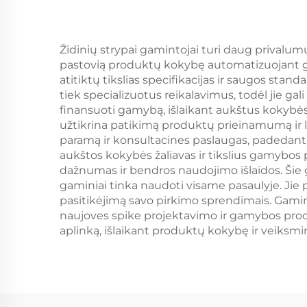
Židinių strypai gamintojai turi daug privalumų,
pastovią produktų kokybę automatizuojant ga
atitiktų tikslias specifikacijas ir saugos sta
tiek specializuotus reikalavimus, todėl jie gal
finansuoti gamybą, išlaikant aukštus kokybės
užtikrina patikimą produktų prieinamumą ir la
paramą ir konsultacines paslaugas, padedant
aukštos kokybės žaliavas ir tikslius gamybos 
dažnumas ir bendros naudojimo išlaidos. Šie ga
gaminiai tinka naudoti visame pasaulyje. Jie 
pasitikėjimą savo pirkimo sprendimais. Gamint
naujoves spike projektavimo ir gamybos proce
aplinką, išlaikant produktų kokybę ir veiksm