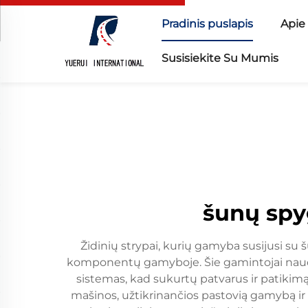
Pradinis puslapis
Apie
Susisiekite Su Mumis
šunų spy
Židinių strypai, kurių gamyba susijusi su š
komponentų gamyboje. Šie gamintojai naudoj
sistemas, kad sukurtų patvarus ir patikimą
mašinos, užtikrinančios pastovią gamybą 