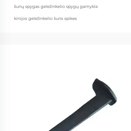
šunų spygas geležinkelio spygų gamykla
kinijos geležinkelio šuns spikes