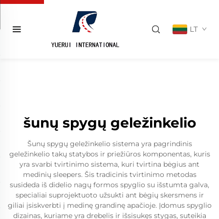
LT
šunų spygų geležinkelio
Šunų spygų geležinkelio sistema yra pagrindinis
geležinkelio takų statybos ir priežiūros komponentas, kuris
yra svarbi tvirtinimo sistema, kuri tvirtina bėgius ant
medinių sleepers. Šis tradicinis tvirtinimo metodas
susideda iš didelio nagų formos spyglio su išstumta galva,
specialiai suprojektuoto užsukti ant bėgių skersmens ir
giliai įsiskverbti į medinę grandinę apačioje. Įdomus spyglio
dizainas, kuriame yra drebelis ir išsisukęs stygas, suteikia