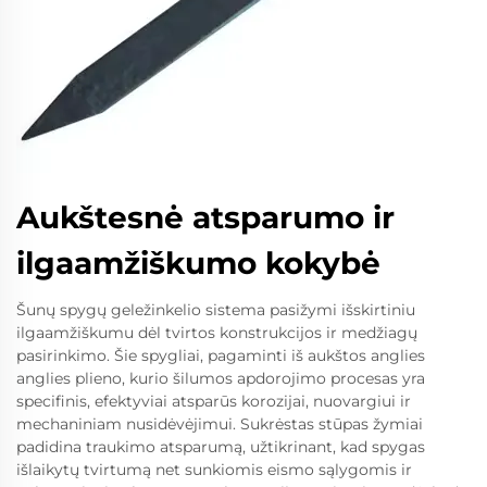
Aukštesnė atsparumo ir
ilgaamžiškumo kokybė
Šunų spygų geležinkelio sistema pasižymi išskirtiniu
ilgaamžiškumu dėl tvirtos konstrukcijos ir medžiagų
pasirinkimo. Šie spygliai, pagaminti iš aukštos anglies
anglies plieno, kurio šilumos apdorojimo procesas yra
specifinis, efektyviai atsparūs korozijai, nuovargiui ir
mechaniniam nusidėvėjimui. Sukrėstas stūpas žymiai
padidina traukimo atsparumą, užtikrinant, kad spygas
išlaikytų tvirtumą net sunkiomis eismo sąlygomis ir