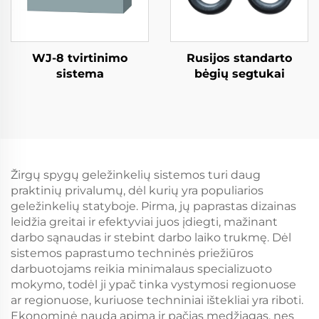
WJ-8 tvirtinimo
Rusijos standarto
sistema
bėgių segtukai
Žirgų spygų geležinkelių sistemos turi daug
praktinių privalumų, dėl kurių yra populiarios
geležinkelių statyboje. Pirma, jų paprastas dizainas
leidžia greitai ir efektyviai juos įdiegti, mažinant
darbo sąnaudas ir stebint darbo laiko trukmę. Dėl
sistemos paprastumo techninės priežiūros
darbuotojams reikia minimalaus specializuoto
mokymo, todėl ji ypač tinka vystymosi regionuose
ar regionuose, kuriuose techniniai ištekliai yra riboti.
Ekonominė nauda apima ir pačias medžiagas, nes