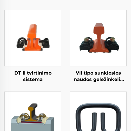
DT II tvirtinimo
VII tipo sunkiosios
sistema
naudos geležinkelio
tvirtinimo sistema