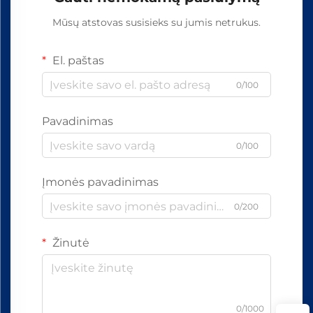
Mūsų atstovas susisieks su jumis netrukus.
El. paštas
0/100
Pavadinimas
0/100
Įmonės pavadinimas
0/200
Žinutė
0/1000