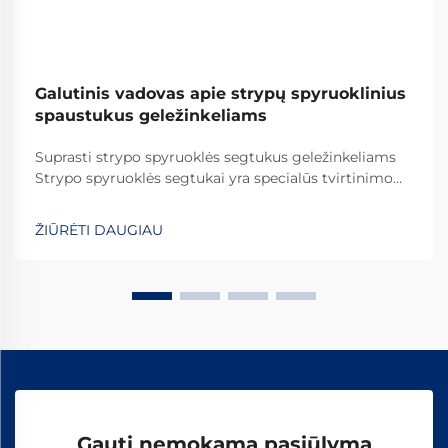
Galutinis vadovas apie strypų spyruoklinius
spaustukus geležinkeliams
Suprasti strypo spyruoklės segtukus geležinkeliams
Strypo spyruoklės segtukai yra specialūs tvirtinimo
elementai, kurie vaidina svarbų vaidmenį visame
pasaulyje esančiuose geležinkelių sistemose. Jie
ŽIŪRĖTI DAUGIAU
užtikrina, kad bėgiai būtų tinkamai pritvirtinti, kad
viskas išliktų savo vietoje. Ką daro šiuos segtukus
efektyviais...
Gauti nemokamą pasiūlymą