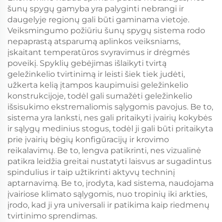
šunų spygų gamyba yra palyginti nebrangi ir
daugelyje regionų gali būti gaminama vietoje.
Veiksmingumo požiūriu šunų spygų sistema rodo
nepaprastą atsparumą aplinkos veiksniams,
įskaitant temperatūros svyravimus ir drėgmės
poveikį. Spyklių gebėjimas išlaikyti tvirtą
geležinkelio tvirtinimą ir leisti šiek tiek judėti,
užkerta kelią įtampos kaupimuisi geležinkelio
konstrukcijoje, todėl gali sumažėti geležinkelio
išsisukimo ekstremaliomis sąlygomis pavojus. Be to,
sistema yra lanksti, nes gali pritaikyti įvairių kokybės
ir sąlygų medinius stogus, todėl ji gali būti pritaikyta
prie įvairių bėgių konfigūracijų ir krovimo
reikalavimų. Be to, lengva patikrinti, nes vizualinė
patikra leidžia greitai nustatyti laisvus ar sugadintus
spindulius ir taip užtikrinti aktyvų techninį
aptarnavimą. Be to, įrodyta, kad sistema, naudojama
įvairiose klimato sąlygomis, nuo tropinių iki arkties,
įrodo, kad ji yra universali ir patikima kaip riedmenų
tvirtinimo sprendimas.