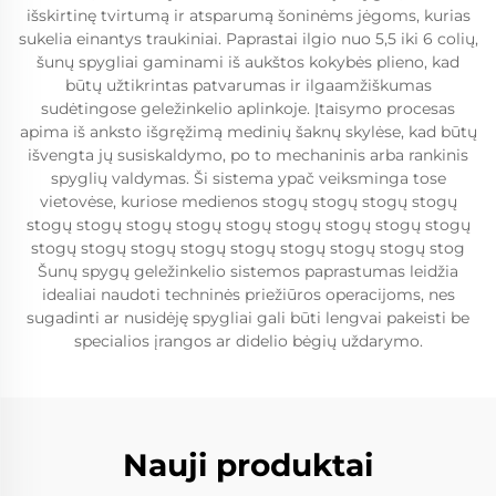
išskirtinę tvirtumą ir atsparumą šoninėms jėgoms, kurias
sukelia einantys traukiniai. Paprastai ilgio nuo 5,5 iki 6 colių,
šunų spygliai gaminami iš aukštos kokybės plieno, kad
būtų užtikrintas patvarumas ir ilgaamžiškumas
sudėtingose geležinkelio aplinkoje. Įtaisymo procesas
apima iš anksto išgręžimą medinių šaknų skylėse, kad būtų
išvengta jų susiskaldymo, po to mechaninis arba rankinis
spyglių valdymas. Ši sistema ypač veiksminga tose
vietovėse, kuriose medienos stogų stogų stogų stogų
stogų stogų stogų stogų stogų stogų stogų stogų stogų
stogų stogų stogų stogų stogų stogų stogų stogų stog
Šunų spygų geležinkelio sistemos paprastumas leidžia
idealiai naudoti techninės priežiūros operacijoms, nes
sugadinti ar nusidėję spygliai gali būti lengvai pakeisti be
specialios įrangos ar didelio bėgių uždarymo.
Nauji produktai