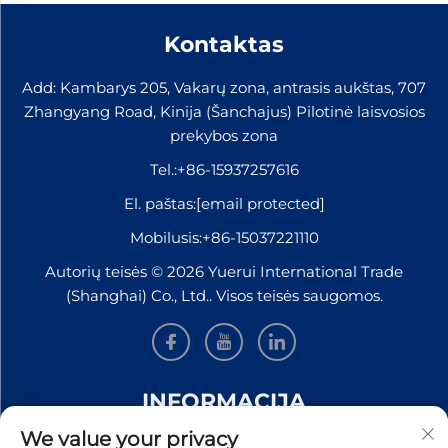
Kontaktas
Add: Kambarys 205, Vakarų zona, antrasis aukštas, 707
Zhangyang Road, Kinija (Šanchajus) Pilotinė laisvosios
prekybos zona
Tel.:
+86-15937257616
El. paštas:
[email protected]
Mobilusis:
+86-15037221110
Autorių teisės © 2026 Yuerui International Trade
(Shanghai) Co., Ltd.. Visos teisės saugomos.
INFORMACIJA
We value your privacy
Užsiregistruokite, kad gautumėte mūsų savaitinį