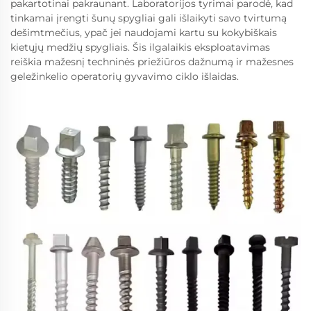
pakartotinai pakraunant. Laboratorijos tyrimai parodė, kad
tinkamai įrengti šunų spygliai gali išlaikyti savo tvirtumą
dešimtmečius, ypač jei naudojami kartu su kokybiškais
kietųjų medžių spygliais. Šis ilgalaikis eksploatavimas
reiškia mažesnį techninės priežiūros dažnumą ir mažesnes
geležinkelio operatorių gyvavimo ciklo išlaidas.