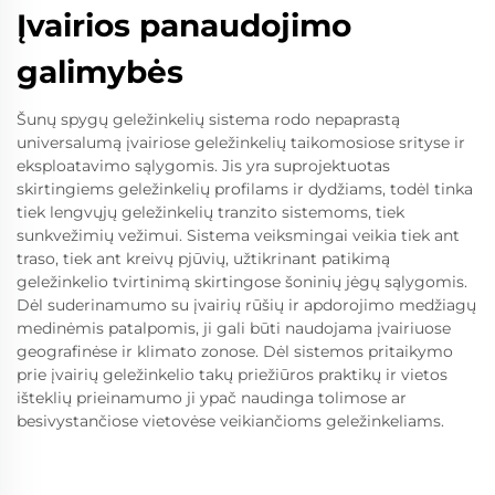
Įvairios panaudojimo
galimybės
Šunų spygų geležinkelių sistema rodo nepaprastą
universalumą įvairiose geležinkelių taikomosiose srityse ir
eksploatavimo sąlygomis. Jis yra suprojektuotas
skirtingiems geležinkelių profilams ir dydžiams, todėl tinka
tiek lengvųjų geležinkelių tranzito sistemoms, tiek
sunkvežimių vežimui. Sistema veiksmingai veikia tiek ant
traso, tiek ant kreivų pjūvių, užtikrinant patikimą
geležinkelio tvirtinimą skirtingose šoninių jėgų sąlygomis.
Dėl suderinamumo su įvairių rūšių ir apdorojimo medžiagų
medinėmis patalpomis, ji gali būti naudojama įvairiuose
geografinėse ir klimato zonose. Dėl sistemos pritaikymo
prie įvairių geležinkelio takų priežiūros praktikų ir vietos
išteklių prieinamumo ji ypač naudinga tolimose ar
besivystančiose vietovėse veikiančioms geležinkeliams.