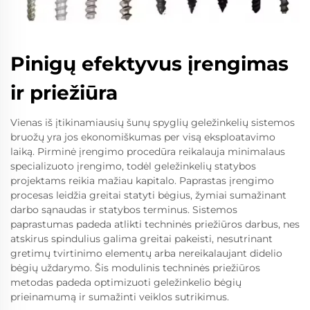
Pinigų efektyvus įrengimas
ir priežiūra
Vienas iš įtikinamiausių šunų spyglių geležinkelių sistemos
bruožų yra jos ekonomiškumas per visą eksploatavimo
laiką. Pirminė įrengimo procedūra reikalauja minimalaus
specializuoto įrengimo, todėl geležinkelių statybos
projektams reikia mažiau kapitalo. Paprastas įrengimo
procesas leidžia greitai statyti bėgius, žymiai sumažinant
darbo sąnaudas ir statybos terminus. Sistemos
paprastumas padeda atlikti techninės priežiūros darbus, nes
atskirus spindulius galima greitai pakeisti, nesutrinant
gretimų tvirtinimo elementų arba nereikalaujant didelio
bėgių uždarymo. Šis modulinis techninės priežiūros
metodas padeda optimizuoti geležinkelio bėgių
prieinamumą ir sumažinti veiklos sutrikimus.