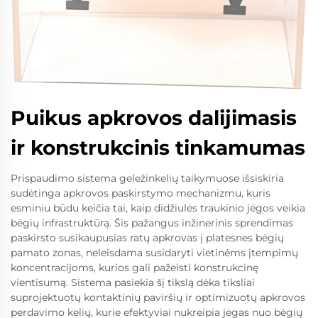
Puikus apkrovos dalijimasis
ir konstrukcinis tinkamumas
Prispaudimo sistema geležinkelių taikymuose išsiskiria
sudėtinga apkrovos paskirstymo mechanizmu, kuris
esminiu būdu keičia tai, kaip didžiulės traukinio jėgos veikia
bėgių infrastruktūrą. Šis pažangus inžinerinis sprendimas
paskirsto susikaupusias ratų apkrovas į platesnes bėgių
pamato zonas, neleisdama susidaryti vietinėms įtempimų
koncentracijoms, kurios gali pažeisti konstrukcinę
vientisumą. Sistema pasiekia šį tikslą dėka tiksliai
suprojektuotų kontaktinių paviršių ir optimizuotų apkrovos
perdavimo kelių, kurie efektyviai nukreipia jėgas nuo bėgių