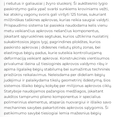
į riešutus ir galiausiai į žvyro sluoksnį. Ši aukštesnio lygio
paskirstymo galia ypač svarbi sunkiems kroviniams vežti,
kai atskirų vagonų svoris gali viršyti 125 tonas, sukuriant
milžiniškas taškines apkrovas, kurias reikia saugiai valdyti.
Prispaudimo sistema tai pasiekia naudodama kelis vienu
metu veikiančius apkrovos nešančius komponentus,
įskaitant spyruoklines segtukas, kurios užtikrina nuolatinį
sukabintosios jėgos lygį, pagrindines plokštes, kurios
paskirsto apkrovas į didesnes riešutų plotų zonas, bei
elastingus bėgių padus, kurie suteikia kontroliuojamą
deformaciją veikiant apkrovai. Konstrukcinės vientisumos
privalumai išeina už tiesioginės apkrovos valdymo ribų ir
apima ilgalaikę bėgių stabilumą bei sumažintus techninės
priežiūros reikalavimus. Neleisdama per dideliam bėgių
judėjimui ir palaikydama tikslų geometrinį išdėstymą, šios
sistemos išlaiko bėgių kokybę per milijonus apkrovos ciklų.
Statyboje naudojamos pažangios medžiagos, įskaitant
aukštos tamprumo plieno komponentus ir specialius
polimerinius elementus, atsparūs nuovargiui ir išlaiko savo
mechanines savybes pakartotinės apkrovos sąlygomis. Ši
patikimumo savybė tiesiogiai lemia mažesnius bėgių