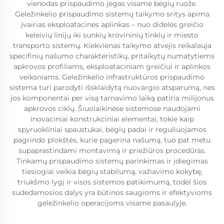
vienodas prispaudimo jėgas visame bėgių ruože.
Geležinkelio prispaudimo sistemų taikymo sritys apima
įvairias eksploatacines aplinkas – nuo didelės greičio
keleivių linijų iki sunkių krovininių tinklų ir miesto
transporto sistemų. Kiekvienas taikymo atvejis reikalauja
specifinių našumo charakteristikų, pritaikytų numatytiems
apkrovos profiliams, eksploataciniam greičiui ir aplinkos
veiksniams. Geležinkelio infrastruktūros prispaudimo
sistema turi parodyti išsklaidytą nuovargio atsparumą, nes
jos komponentai per visą tarnavimo laiką patiria milijonus
apkrovos ciklų. Šiuolaikinėse sistemose naudojami
inovaciniai konstrukciniai elementai, tokie kaip
spyruokliniai spaustukai, bėgių padai ir reguliuojamos
pagrindo plokštės, kurie pagerina našumą, tuo pat metu
supaprastindami montavimą ir priežiūros procedūras.
Tinkamų prispaudimo sistemų parinkimas ir įdiegimas
tiesiogiai veikia bėgių stabilumą, važiavimo kokybę,
triukšmo lygį ir visos sistemos patikimumą, todėl šios
sudedamosios dalys yra būtinos saugioms ir efektyvioms
geležinkelio operacijoms visame pasaulyje.