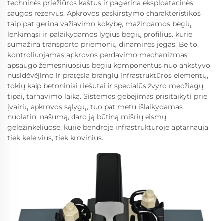
techninės priežiūros kaštus ir pagerina eksploatacinės
saugos rezervus. Apkrovos paskirstymo charakteristikos
taip pat gerina važiavimo kokybę, mažindamos bėgių
lenkimąsi ir palaikydamos lygius bėgių profilius, kurie
sumažina transporto priemonių dinamines jėgas. Be to,
kontroliuojamas apkrovos perdavimo mechanizmas
apsaugo žemesniuosius bėgių komponentus nuo ankstyvo
nusidėvėjimo ir pratęsia brangių infrastruktūros elementų,
tokių kaip betoniniai riešutai ir specialūs žvyro medžiagų
tipai, tarnavimo laiką. Sistemos gebėjimas prisitaikyti prie
įvairių apkrovos sąlygų, tuo pat metu išlaikydamas
nuolatinį našumą, daro ją būtiną mišrių eismų
geležinkeliuose, kurie bendroje infrastruktūroje aptarnauja
tiek keleivius, tiek krovinius.