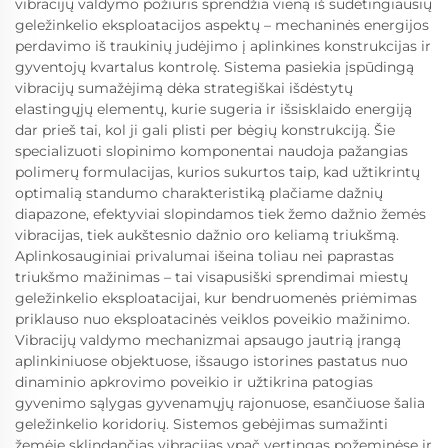
vibracijų valdymo požiūris sprendžia vieną iš sudėtingiausių
geležinkelio eksploatacijos aspektų – mechaninės energijos
perdavimo iš traukinių judėjimo į aplinkines konstrukcijas ir
gyventojų kvartalus kontrolę. Sistema pasiekia įspūdingą
vibracijų sumažėjimą dėka strategiškai išdėstytų
elastingųjų elementų, kurie sugeria ir išsisklaido energiją
dar prieš tai, kol ji gali plisti per bėgių konstrukciją. Šie
specializuoti slopinimo komponentai naudoja pažangias
polimerų formulacijas, kurios sukurtos taip, kad užtikrintų
optimalią standumo charakteristiką plačiame dažnių
diapazone, efektyviai slopindamos tiek žemo dažnio žemės
vibracijas, tiek aukštesnio dažnio oro keliamą triukšmą.
Aplinkosauginiai privalumai išeina toliau nei paprastas
triukšmo mažinimas – tai visapusiški sprendimai miestų
geležinkelio eksploatacijai, kur bendruomenės priėmimas
priklauso nuo eksploatacinės veiklos poveikio mažinimo.
Vibracijų valdymo mechanizmai apsaugo jautrią įrangą
aplinkiniuose objektuose, išsaugo istorines pastatus nuo
dinaminio apkrovimo poveikio ir užtikrina patogias
gyvenimo sąlygas gyvenamųjų rajonuose, esančiuose šalia
geležinkelio koridorių. Sistemos gebėjimas sumažinti
žemėje sklindančias vibracijas ypač vertingas požeminėse ir