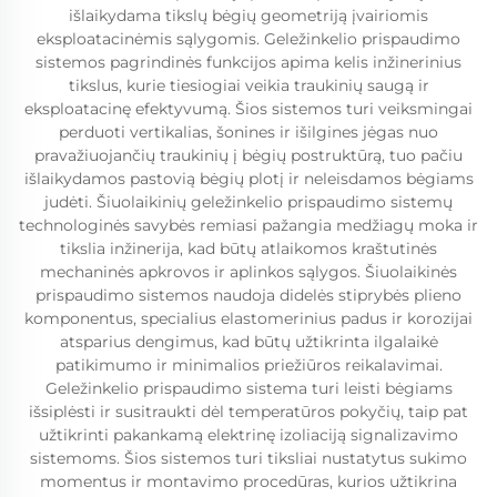
išlaikydama tikslų bėgių geometriją įvairiomis
eksploatacinėmis sąlygomis. Geležinkelio prispaudimo
sistemos pagrindinės funkcijos apima kelis inžinerinius
tikslus, kurie tiesiogiai veikia traukinių saugą ir
eksploatacinę efektyvumą. Šios sistemos turi veiksmingai
perduoti vertikalias, šonines ir išilgines jėgas nuo
pravažiuojančių traukinių į bėgių postruktūrą, tuo pačiu
išlaikydamos pastovią bėgių plotį ir neleisdamos bėgiams
judėti. Šiuolaikinių geležinkelio prispaudimo sistemų
technologinės savybės remiasi pažangia medžiagų moka ir
tikslia inžinerija, kad būtų atlaikomos kraštutinės
mechaninės apkrovos ir aplinkos sąlygos. Šiuolaikinės
prispaudimo sistemos naudoja didelės stiprybės plieno
komponentus, specialius elastomerinius padus ir korozijai
atsparius dengimus, kad būtų užtikrinta ilgalaikė
patikimumo ir minimalios priežiūros reikalavimai.
Geležinkelio prispaudimo sistema turi leisti bėgiams
išsiplėsti ir susitraukti dėl temperatūros pokyčių, taip pat
užtikrinti pakankamą elektrinę izoliaciją signalizavimo
sistemoms. Šios sistemos turi tiksliai nustatytus sukimo
momentus ir montavimo procedūras, kurios užtikrina