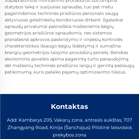
Supaprastintos montavimo procedūros sutrumpina
statybos laiką ir susijusias sąnaudas, tuo pat metu
pagerindamos techninės priežiūros personalo saugą
aktyviuose geležinkelių koridoriuose dirbant. Ilgalaikiai
sąnaudų privalumai pasireiškia mažesnėmis bėgių
geometrijos priežiūros sąnaudomis, nes sistemos
pranašesnė apkrovos paskirstymo ir virpesių kontrolės
charakteristikos išsaugo bėgių išdėstymą ir sumažina
brangių geometrijos taisymo procedūrų poreikį. Bendras
ekonominis poveikis apima pagerintą turto panaudojimą
dėl mažesnių techninės priežiūros langų ir gerintą paslaugų
patikimumą, kuris palaiko pajamų optimizavimo tikslus.
Kontaktas
Add: Kambarys 205, Vakarų zona, antrasis aukštas, 707
Zhangyang Road, Kinija (Šanchajus) Pilotinė laisvosios
prekybos zona