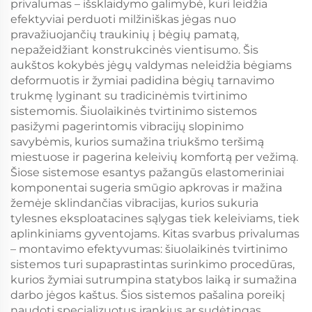
privalumas – išsklaidymo galimybė, kuri leidžia
efektyviai perduoti milžiniškas jėgas nuo
pravažiuojančių traukinių į bėgių pamatą,
nepažeidžiant konstrukcinės vientisumo. Šis
aukštos kokybės jėgų valdymas neleidžia bėgiams
deformuotis ir žymiai padidina bėgių tarnavimo
trukmę lyginant su tradicinėmis tvirtinimo
sistemomis. Šiuolaikinės tvirtinimo sistemos
pasižymi pagerintomis vibracijų slopinimo
savybėmis, kurios sumažina triukšmo teršimą
miestuose ir pagerina keleivių komfortą per vežimą.
Šiose sistemose esantys pažangūs elastomeriniai
komponentai sugeria smūgio apkrovas ir mažina
žemėje sklindančias vibracijas, kurios sukuria
tylesnes eksploatacines sąlygas tiek keleiviams, tiek
aplinkiniams gyventojams. Kitas svarbus privalumas
– montavimo efektyvumas: šiuolaikinės tvirtinimo
sistemos turi supaprastintas surinkimo procedūras,
kurios žymiai sutrumpina statybos laiką ir sumažina
darbo jėgos kaštus. Šios sistemos pašalina poreikį
naudoti specializuotus įrankius ar sudėtingas