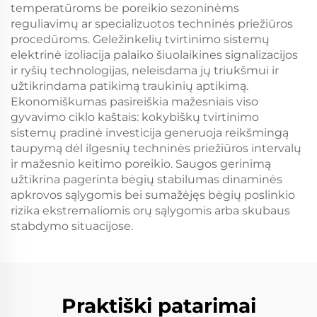
temperatūroms be poreikio sezoninėms
reguliavimų ar specializuotos techninės priežiūros
procedūroms. Geležinkelių tvirtinimo sistemų
elektrinė izoliacija palaiko šiuolaikines signalizacijos
ir ryšių technologijas, neleisdama jų triukšmui ir
užtikrindama patikimą traukinių aptikimą.
Ekonomiškumas pasireiškia mažesniais viso
gyvavimo ciklo kaštais: kokybiškų tvirtinimo
sistemų pradinė investicija generuoja reikšmingą
taupymą dėl ilgesnių techninės priežiūros intervalų
ir mažesnio keitimo poreikio. Saugos gerinimą
užtikrina pagerinta bėgių stabilumas dinaminės
apkrovos sąlygomis bei sumažėjęs bėgių poslinkio
rizika ekstremaliomis orų sąlygomis arba skubaus
stabdymo situacijose.
Praktiški patarimai