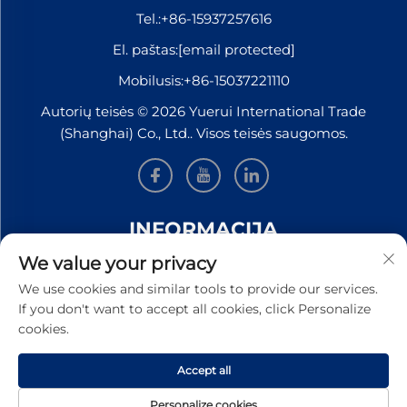
Tel.:
+86-15937257616
El. paštas:
[email protected]
Mobilusis:
+86-15037221110
Autorių teisės © 2026 Yuerui International Trade
(Shanghai) Co., Ltd.. Visos teisės saugomos.
INFORMACIJA
We value your privacy
Užsiregistruokite, kad gautumėte mūsų savaitinį
We use cookies and similar tools to provide our services.
naujienlaiškį
If you don't want to accept all cookies, click Personalize
cookies.
Accept all
PATEIKTI
Personalize cookies