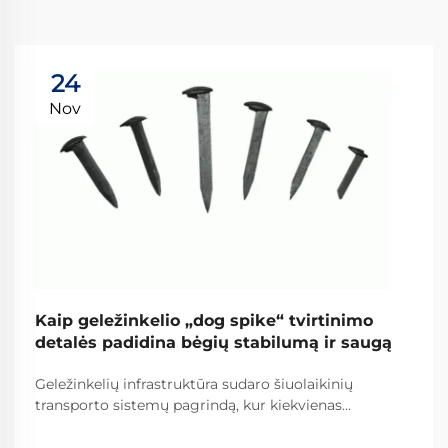
24
Nov
Kaip geležinkelio „dog spike“ tvirtinimo
detalės padidina bėgių stabilumą ir saugą
Geležinkelių infrastruktūra sudaro šiuolaikinių
transporto sistemų pagrindą, kur kiekvienas
komponentas svarbus eksplotacinės saugos ir
efektyvumo palaikymui. Tarp šių būtinų komponentų,