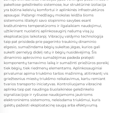
pakeltose geležinkelio sistemose, kur struktūrinė izoliacija
yra būtina keleivių komfortui ir aplinkinės infrastruktūros
apsaugai. Pažangi medžiagų mokslas leidžia šioms
sistemoms išlaikyti savo slopinimo savybes esant
kraštutinėms temperatūroms ir ilgalaikiam naudojimui,
užtikrinant nuolatinį aplinkosauginį našumą visą jų
eksploatacijos laikotarpį. Vibracijų valdymo technologija
taip pat prisideda prie pagerinto traukinių dinaminio
elgesio, sumažindama bėgių sukeltas jėgas, kurios gali
sukelti pernelyg didelį ratų ir bėgių nusidėvėjimą. Šis
dinaminio apkrovimo sumažėjimas padeda pratęsti
komponentų tarnavimo laiką ir sumažinti priežiūros poreikį
tiek bėgių, tiek riedmenų elementams. Aplinkosauginiai
privalumai apima triukšmo taršos mažinimą, atitinkantį vis
griežtesnius miestų triukšmo reikalavimus, kartu remiant
tvarios transporto iniciatyvas. Kontroliuojama vibracinė
aplinka taip pat naudinga šiuolaikinėse geležinkelio
signalizacijoje ir ryšiuose naudojamoms jautrioms
elektroninėms sistemoms, neleisdama triukšmui, kuris
galėtų pažeisti eksploatacinę saugą arba efektyvumą.