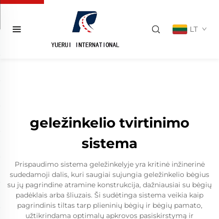
LT
geležinkelio tvirtinimo
sistema
Prispaudimo sistema geležinkelyje yra kritinė inžinerinė
sudedamoji dalis, kuri saugiai sujungia geležinkelio bėgius
su jų pagrindine atramine konstrukcija, dažniausiai su bėgių
padėklais arba šliuzais. Ši sudėtinga sistema veikia kaip
pagrindinis tiltas tarp plieninių bėgių ir bėgių pamato,
užtikrindama optimalų apkrovos pasiskirstymą ir