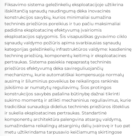
Fiksavimo sistema geležinkelių eksploatacijoje užtikrina
išsklitančią sąnaudų naudingumą dėka inovacinės
konstrukcijos savybių, kurios minimaliai sumažina
techninės priežiūros poreikius ir tuo pačiu maksimaliai
padidina eksploatacinę efektyvumą įvairiomis
eksploatacijos sąlygomis. Šis visapusiškas gyvavimo ciklo
sąnaudų valdymo požiūris apima svarbiausias sąnaudų
kategorijas geležinkelių infrastruktūros valdyme: kasdieninę
techninę priežiūrą, komponentų keitimą ir eksploatacines
pertraukas. Sistema pasiekia nepaprastą techninės
priežiūros efektyvumą dėka savireguliuojančių
mechanizmų, kurie automatiškai kompensuoja normalų
ausimą ir šiluminius poveikius be reikalingos rankinės
įsikišimo ar numatytų reguliavimų. Šios protingos
konstrukcijos savybės pašalina būtinybę dažnai tikrinti
sukimo momentą ir atlikti mechaninius reguliavimus, kurie
tradiciškai sunaudoja didelius techninės priežiūros išteklius
ir sukelia eksploatacines pertraukas. Standartinė
komponentų architektūra palengvina atsargų valdymą,
sumažindama reikalingų atsarginių dalių įvairovę ir tuo pat
metu užtikrindama tarpusavio keičiamumą skirtingose