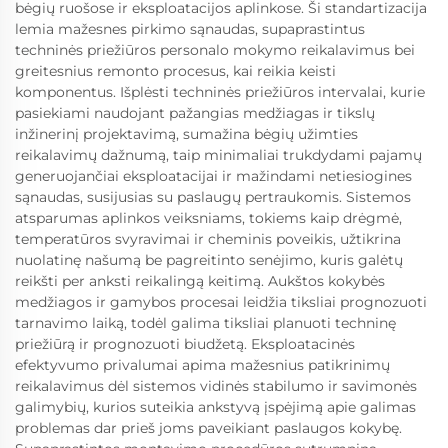
bėgių ruošose ir eksploatacijos aplinkose. Ši standartizacija
lemia mažesnes pirkimo sąnaudas, supaprastintus
techninės priežiūros personalo mokymo reikalavimus bei
greitesnius remonto procesus, kai reikia keisti
komponentus. Išplėsti techninės priežiūros intervalai, kurie
pasiekiami naudojant pažangias medžiagas ir tikslų
inžinerinį projektavimą, sumažina bėgių užimties
reikalavimų dažnumą, taip minimaliai trukdydami pajamų
generuojančiai eksploatacijai ir mažindami netiesiogines
sąnaudas, susijusias su paslaugų pertraukomis. Sistemos
atsparumas aplinkos veiksniams, tokiems kaip drėgmė,
temperatūros svyravimai ir cheminis poveikis, užtikrina
nuolatinę našumą be pagreitinto senėjimo, kuris galėtų
reikšti per anksti reikalingą keitimą. Aukštos kokybės
medžiagos ir gamybos procesai leidžia tiksliai prognozuoti
tarnavimo laiką, todėl galima tiksliai planuoti techninę
priežiūrą ir prognozuoti biudžetą. Eksploatacinės
efektyvumo privalumai apima mažesnius patikrinimų
reikalavimus dėl sistemos vidinės stabilumo ir savimonės
galimybių, kurios suteikia ankstyvą įspėjimą apie galimas
problemas dar prieš joms paveikiant paslaugos kokybę.