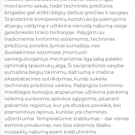
montavimo sekas, todėl techninės priežiūros
brigados gali atlikti bėgių darbus greičiau ir saugiau.
Standartinė komponentų konstrukcija palengvina
atsargų valdymą ir užtikrina vienodą našumą visoje
geležinkelio tinklo teritorijoje. Palyginti su
tradicinėmis tvirtinimo sistemomis, techninės
priežiūros poreikis žymiai sumažėja, nes
šiuolaikinėse sistemose įmontuoti
savireguliuojantys mechanizmai ilgą laiką palaiko
optimalią spaustukų jėgą. Ši savipriežiūros savybė
sumažina bėgių tikrinimų dažnumą ir mažina
eksploatacines sutrikdymas, kurias sukelia
techninės priežiūros veiklos. Pažangios tvirtinimo
medžiagos korozijos atsparumas užtikrina patikimą
veikimą sunkiomis aplinkos sąlygomis, įskaitant
pakrantės regionus, kur yra druskos poveikis, bei
pramoninius rajonus, kuriose yra cheminės
užterštumai. Temperatūrinė stabilumas – dar vienas
esminis privalumas, nes šios sistemos išlaiko
nuoseklų našumą esant kraštutinėms