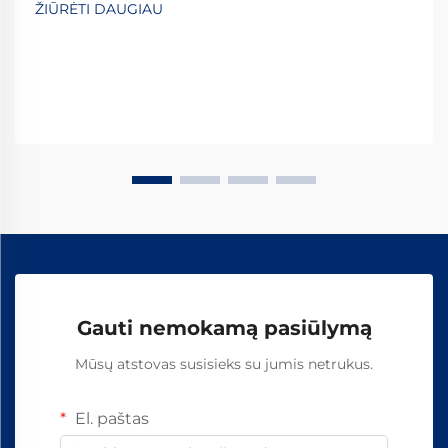
ŽIŪRĖTI DAUGIAU
geležinkelio „šuns“ vinčių vaidmuo yra vienas iš
svarbiausių...
Gauti nemokamą pasiūlymą
Mūsų atstovas susisieks su jumis netrukus.
El. paštas