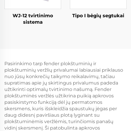
WJ-12 tvirtinimo
Tipo I bėgių segtukai
sistema
Pasirinkimo tarp fender plokštuminių ir
plokštuminių veržlių privalumai labiausiai priklauso
nuo jūsų konkrečių taikymo reikalavimų, tačiau
supratimas apie jų skirtingus privalumus padeda
užtikrinti optimalų tvirtinimo našumą. Fender
plokštuminės veržlės užtikrina puikią apkrovos
pasiskirstymo funkciją dėl jų permatomos
skersmens, kuris išskleidžia spaustukų jėgas per
daug didesnį paviršiaus plotą lyginant su
plokštuminėmis veržlėmis, turinčiomis panašų
vidinį skersmenį. Ši patobulinta apkrovos