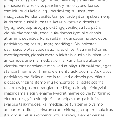
pranašesnės apkrovos pasiskirstymo savybės, kurios
esminiu būdu keičia jėgų perdavimą sujungtuose
mazguose. Fender veržlės turi per didelį išorinį skersmenį,
kuris dažniausiai būna tris–keturis kartus didesnis už
lygiagrečių paprastųjų plokščiųjų veržlių su tuo pačiu
vidiniu skersmeniu, todėl sukuriamas žymiai didesnis
atraminis paviršius, kuris reikšmingai pagerina apkrovos
pasiskirstymą per sujungtą medžiagą. Šis išplėstas
paviršiaus plotas ypač naudingas dirbant su minkštomis
medžiagomis, plonais metalo lakštais, audiniais, plastikais
ar kompozitinėmis medžiagomis, kurių konstrukcinė
vientisumas nepakankamas, kad atlaikytų ištraukimo jėgas
standartinėmis tvirtinimo elementų apkrovomis. Apkrovos
pasiskirstymo fizika nulemia tai, kad didesnis paviršiaus
plotas sumažina įtempimų koncentraciją, išskleisdama
taikomas jėgas per daugiau medžiagos ir taip efektyviai
mažindama slėgį viename kvadratiniame colyje tvirtinimo
elemento sąlyčio vietoje. Šis principas tampa kritiškai
svarbus taikymuose, kai medžiagos turi žemą plyšimo
atsparumą, didelį lankstumą ar linkimą į įtempimų sukeltus
įtrūkimus dėl suskoncentruotų apkrovų. Fender veržlės