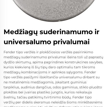
Medžiagų suderinamumo ir
universalumo privalumai
Fender tipo veržlės ir plokščiosios veržlės pasirinkimo
medžiagų suderinamumo privalumai išeina toli už paprastų
dydžio skirtumų, apima pagrindines konstrukcines savybes,
kurios kiekvieną iš šių tipų daro optimaliu tam tikroms
medžiagų kombinacijoms ir aplinkos sąlygoms. Fender
tipo veržlės pasižymi išsklitančia universalumu dirbant su
ne metalinėmis medžiagomis, įskaitant guminius
tarpiklius, audinius dangčius, odos gaminius, stiklo pluošto
plokštes bei įvairias plastiko jungtis, kurios reikalauja
švelnių, tačiau patikimų tvirtinimo būdų. Fender tipo
veržlių per didelis skersmuo neleidžia šioms minkštesnėms