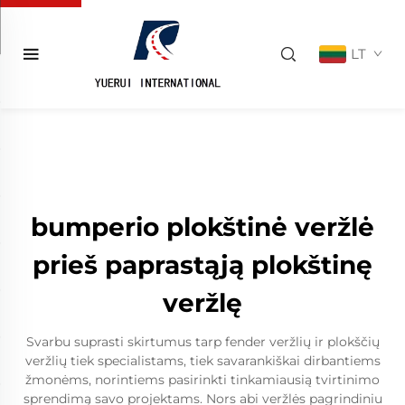
LT
bumperio plokštinė veržlė
prieš paprastąją plokštinę
veržlę
Svarbu suprasti skirtumus tarp fender veržlių ir plokščių
veržlių tiek specialistams, tiek savarankiškai dirbantiems
žmonėms, norintiems pasirinkti tinkamiausią tvirtinimo
sprendimą savo projektams. Nors abi veržlės pagrindiniu