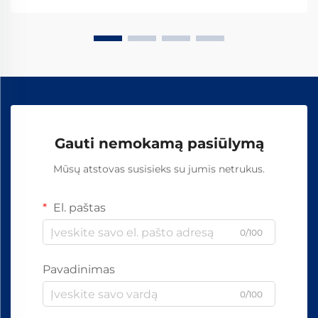
Gauti nemokamą pasiūlymą
Mūsų atstovas susisieks su jumis netrukus.
El. paštas
0/100
Pavadinimas
0/100