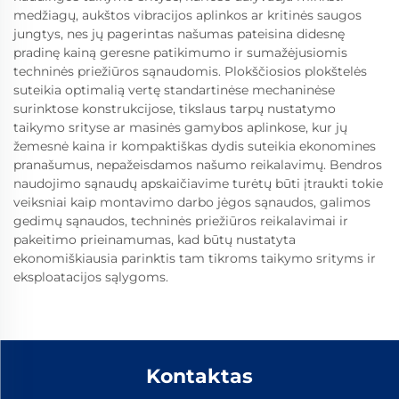
medžiagų, aukštos vibracijos aplinkos ar kritinės saugos
jungtys, nes jų pagerintas našumas pateisina didesnę
pradinę kainą geresne patikimumo ir sumažėjusiomis
techninės priežiūros sąnaudomis. Plokščiosios plokštelės
suteikia optimalią vertę standartinėse mechaninėse
surinktose konstrukcijose, tikslaus tarpų nustatymo
taikymo srityse ar masinės gamybos aplinkose, kur jų
žemesnė kaina ir kompaktiškas dydis suteikia ekonomines
pranašumus, nepažeisdamos našumo reikalavimų. Bendros
naudojimo sąnaudų apskaičiavime turėtų būti įtraukti tokie
veiksniai kaip montavimo darbo jėgos sąnaudos, galimos
gedimų sąnaudos, techninės priežiūros reikalavimai ir
pakeitimo prieinamumas, kad būtų nustatyta
ekonomiškiausia parinktis tam tikroms taikymo srityms ir
eksploatacijos sąlygoms.
Kontaktas