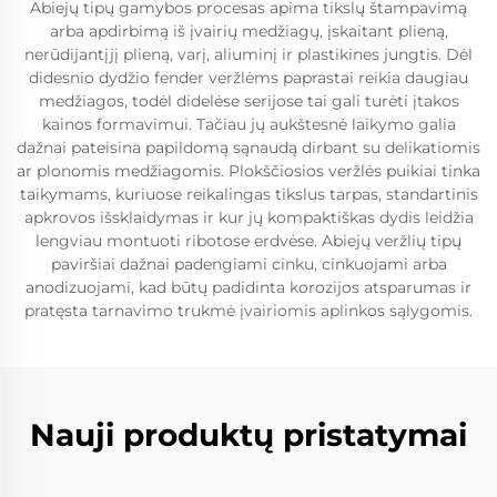
Abiejų tipų gamybos procesas apima tikslų štampavimą
arba apdirbimą iš įvairių medžiagų, įskaitant plieną,
nerūdijantįjį plieną, varį, aliuminį ir plastikines jungtis. Dėl
didesnio dydžio fender veržlėms paprastai reikia daugiau
medžiagos, todėl didelėse serijose tai gali turėti įtakos
kainos formavimui. Tačiau jų aukštesnė laikymo galia
dažnai pateisina papildomą sąnaudą dirbant su delikatiomis
ar plonomis medžiagomis. Plokščiosios veržlės puikiai tinka
taikymams, kuriuose reikalingas tikslus tarpas, standartinis
apkrovos išsklaidymas ir kur jų kompaktiškas dydis leidžia
lengviau montuoti ribotose erdvėse. Abiejų veržlių tipų
paviršiai dažnai padengiami cinku, cinkuojami arba
anodizuojami, kad būtų padidinta korozijos atsparumas ir
pratęsta tarnavimo trukmė įvairiomis aplinkos sąlygomis.
Nauji produktų pristatymai