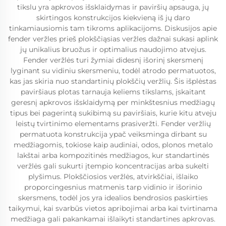
tikslu yra apkrovos išsklaidymas ir paviršių apsauga, jų
skirtingos konstrukcijos kiekvieną iš jų daro
tinkamiausiomis tam tikroms aplikacijoms. Diskusijos apie
fender veržles prieš plokščiąsias veržles dažnai sukasi aplink
jų unikalius bruožus ir optimalius naudojimo atvejus.
Fender veržlės turi žymiai didesnį išorinį skersmenį
lyginant su vidiniu skersmeniu, todėl atrodo permatuotos,
kas jas skiria nuo standartinių plokščių veržlių. Šis išplėstas
paviršiaus plotas tarnauja keliems tikslams, įskaitant
geresnį apkrovos išsklaidymą per minkštesnius medžiagų
tipus bei pagerintą sukibimą su paviršiais, kurie kitu atveju
leistų tvirtinimo elementams prasiveržti. Fender veržlių
permatuota konstrukcija ypač veiksminga dirbant su
medžiagomis, tokiose kaip audiniai, odos, plonos metalo
lakštai arba kompozitinės medžiagos, kur standartinės
veržlės gali sukurti įtempio koncentracijas arba sukelti
plyšimus. Plokščiosios veržlės, atvirkščiai, išlaiko
proporcingesnius matmenis tarp vidinio ir išorinio
skersmens, todėl jos yra idealios bendrosios paskirties
taikymui, kai svarbūs vietos apribojimai arba kai tvirtinama
medžiaga gali pakankamai išlaikyti standartines apkrovas.