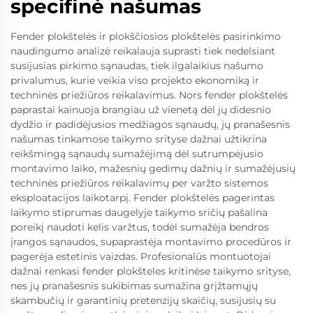
specifinė našumas
Fender plokštelės ir plokščiosios plokštelės pasirinkimo
naudingumo analizė reikalauja suprasti tiek nedelsiant
susijusias pirkimo sąnaudas, tiek ilgalaikius našumo
privalumus, kurie veikia viso projekto ekonomiką ir
techninės priežiūros reikalavimus. Nors fender plokštelės
paprastai kainuoja brangiau už vienetą dėl jų didesnio
dydžio ir padidėjusios medžiagos sąnaudų, jų pranašesnis
našumas tinkamose taikymo srityse dažnai užtikrina
reikšmingą sąnaudų sumažėjimą dėl sutrumpėjusio
montavimo laiko, mažesnių gedimų dažnių ir sumažėjusių
techninės priežiūros reikalavimų per varžto sistemos
eksploatacijos laikotarpį. Fender plokštelės pagerintas
laikymo stiprumas daugelyje taikymo sričių pašalina
poreikį naudoti kelis varžtus, todėl sumažėja bendros
įrangos sąnaudos, supaprastėja montavimo procedūros ir
pagerėja estetinis vaizdas. Profesionalūs montuotojai
dažnai renkasi fender plokšteles kritinėse taikymo srityse,
nes jų pranašesnis sukibimas sumažina grįžtamųjų
skambučių ir garantinių pretenzijų skaičių, susijusių su