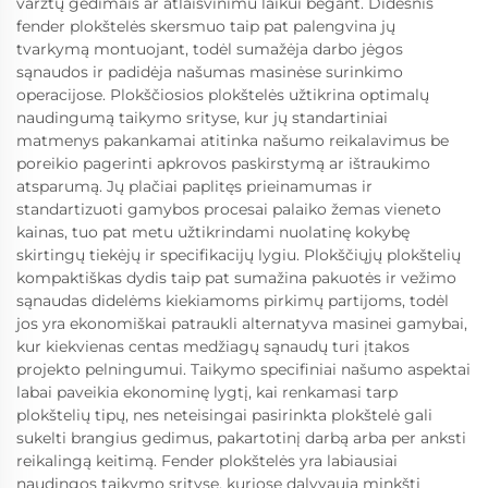
varžtų gedimais ar atlaisvinimu laikui bėgant. Didesnis
fender plokštelės skersmuo taip pat palengvina jų
tvarkymą montuojant, todėl sumažėja darbo jėgos
sąnaudos ir padidėja našumas masinėse surinkimo
operacijose. Plokščiosios plokštelės užtikrina optimalų
naudingumą taikymo srityse, kur jų standartiniai
matmenys pakankamai atitinka našumo reikalavimus be
poreikio pagerinti apkrovos paskirstymą ar ištraukimo
atsparumą. Jų plačiai paplitęs prieinamumas ir
standartizuoti gamybos procesai palaiko žemas vieneto
kainas, tuo pat metu užtikrindami nuolatinę kokybę
skirtingų tiekėjų ir specifikacijų lygiu. Plokščiųjų plokštelių
kompaktiškas dydis taip pat sumažina pakuotės ir vežimo
sąnaudas didelėms kiekiamoms pirkimų partijoms, todėl
jos yra ekonomiškai patraukli alternatyva masinei gamybai,
kur kiekvienas centas medžiagų sąnaudų turi įtakos
projekto pelningumui. Taikymo specifiniai našumo aspektai
labai paveikia ekonominę lygtį, kai renkamasi tarp
plokštelių tipų, nes neteisingai pasirinkta plokštelė gali
sukelti brangius gedimus, pakartotinį darbą arba per anksti
reikalingą keitimą. Fender plokštelės yra labiausiai
naudingos taikymo srityse, kuriose dalyvauja minkšti