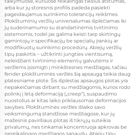
taikymuose, kuriuose reikalingas tikslus atstumas,
arba kur jų storesnis profilis padeda pasiekti
pageidaujamus surinkimo tolerancijų reikšmes.
Plokštuminių veržlių universalumas išplėčiamas iki
jų suderinamumo su standartinėmis tvirtinimo
sistemomis, todėl jas galima keisti tarp skirtingų
gamintojų ir specifikacijų be specialių įrankių ar
modifikuotų surinkimo procedūrų. Abiejų veržlių
tipų paskirtis – užtikrinti jungties vientisumą,
neleidžiant tvirtinimo elementų galvutėms ir
veržlėms įsismigti į minkštesnes medžiagas, tačiau
fender plokštuminės veržlės šią apsaugą teikia daug
platesniame plote. Šis išplėstas apsaugos plotas yra
nepakeičiamas dirbant su medžiagomis, kurios rodo
polinkį į lėtą deformaciją („creep“), suspaudimo
nuostolius ar kitas laiko priklausomas deformacijos
savybes. Plokštuminės veržlės išlaiko savo
veiksmingumą standžiose medžiagose, kur jų
mažesnis paviršiaus plotas iš tikrųjų suteikia
privalumų, nes tinkamai koncentruoja apkrovas be
nereikalingos medžiagos sąnaudų. Abiejų tipų