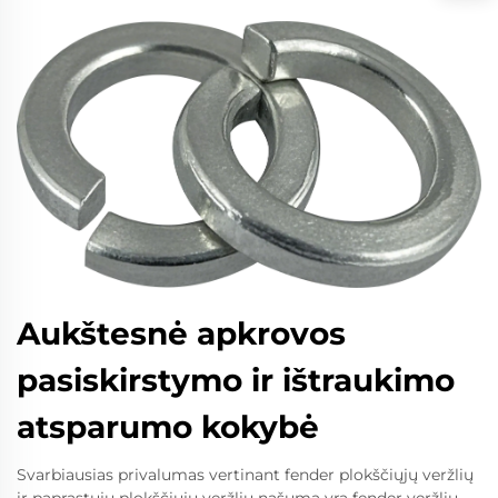
Aukštesnė apkrovos
pasiskirstymo ir ištraukimo
atsparumo kokybė
Svarbiausias privalumas vertinant fender plokščiųjų veržlių
ir paprastųjų plokščiųjų veržlių našumą yra fender veržlių