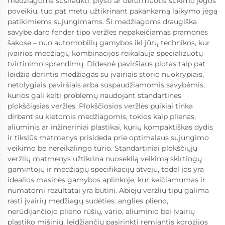
medžiagoms susiraukti, plyšti ar deformuotis sukimo jėgos
poveikiu, tuo pat metu užtikrinant pakankamą laikymo jėgą
patikimiems sujungimams. Ši medžiagoms draugiška
savybė daro fender tipo veržles nepakeičiamas pramonės
šakose – nuo automobilių gamybos iki jūrų technikos, kur
įvairios medžiagų kombinacijos reikalauja specializuotų
tvirtinimo sprendimų. Didesnė paviršiaus plotas taip pat
leidžia derintis medžiagas su įvairiais storio nuokrypiais,
netolygiais paviršiais arba suspaudžiamomis savybėmis,
kurios gali kelti problemų naudojant standartines
plokščiąsias veržles. Plokščiosios veržlės puikiai tinka
dirbant su kietomis medžiagomis, tokios kaip plienas,
aliuminis ar inžineriniai plastikai, kurių kompaktiškas dydis
ir tikslūs matmenys prisideda prie optimalaus sujungimo
veikimo be nereikalingo tūrio. Standartiniai plokščiųjų
veržlių matmenys užtikrina nuoseklią veikimą skirtingų
gamintojų ir medžiagų specifikacijų atveju, todėl jos yra
idealios masinės gamybos aplinkoje, kur keičiamumas ir
numatomi rezultatai yra būtini. Abiejų veržlių tipų galima
rasti įvairių medžiagų sudėties: anglies plieno,
nerūdijančiojo plieno rūšių, vario, aliuminio bei įvairių
plastiko mišinių, leidžiančių pasirinkti remiantis korozijos