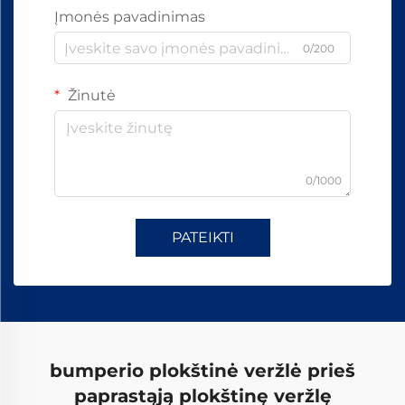
Įmonės pavadinimas
0/200
Žinutė
0/1000
PATEIKTI
bumperio plokštinė veržlė prieš
paprastąją plokštinę veržlę