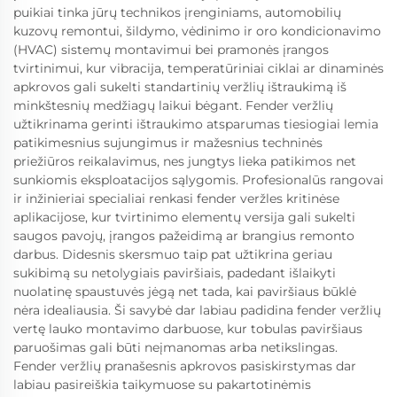
puikiai tinka jūrų technikos įrenginiams, automobilių
kuzovų remontui, šildymo, vėdinimo ir oro kondicionavimo
(HVAC) sistemų montavimui bei pramonės įrangos
tvirtinimui, kur vibracija, temperatūriniai ciklai ar dinaminės
apkrovos gali sukelti standartinių veržlių ištraukimą iš
minkštesnių medžiagų laikui bėgant. Fender veržlių
užtikrinama gerinti ištraukimo atsparumas tiesiogiai lemia
patikimesnius sujungimus ir mažesnius techninės
priežiūros reikalavimus, nes jungtys lieka patikimos net
sunkiomis eksploatacijos sąlygomis. Profesionalūs rangovai
ir inžinieriai specialiai renkasi fender veržles kritinėse
aplikacijose, kur tvirtinimo elementų versija gali sukelti
saugos pavojų, įrangos pažeidimą ar brangius remonto
darbus. Didesnis skersmuo taip pat užtikrina geriau
sukibimą su netolygiais paviršiais, padedant išlaikyti
nuolatinę spaustuvės jėgą net tada, kai paviršiaus būklė
nėra idealiausia. Ši savybė dar labiau padidina fender veržlių
vertę lauko montavimo darbuose, kur tobulas paviršiaus
paruošimas gali būti neįmanomas arba netikslingas.
Fender veržlių pranašesnis apkrovos pasiskirstymas dar
labiau pasireiškia taikymuose su pakartotinėmis