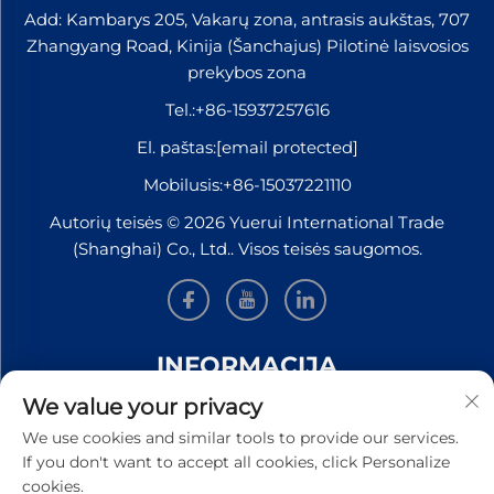
Add: Kambarys 205, Vakarų zona, antrasis aukštas, 707
Zhangyang Road, Kinija (Šanchajus) Pilotinė laisvosios
prekybos zona
Tel.:
+86-15937257616
El. paštas:
[email protected]
Mobilusis:
+86-15037221110
Autorių teisės © 2026 Yuerui International Trade
(Shanghai) Co., Ltd.. Visos teisės saugomos.
INFORMACIJA
We value your privacy
Užsiregistruokite, kad gautumėte mūsų savaitinį
We use cookies and similar tools to provide our services.
naujienlaiškį
If you don't want to accept all cookies, click Personalize
cookies.