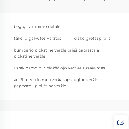
bėgių tvirtinimo detalė
takelio galvutės varžtas
disko gretaspiralis
bumperio plokštinė veržlė prieš paprastąją
plokštinę veržlę
užrakinamojo ir plokščiojo veržlės užsakymas
veržlių tvirtinimo tvarka: apsauginė veržlė ir
paprastoji plokštinė veržlė