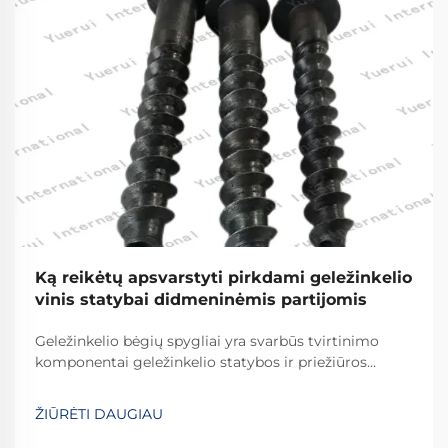
Ką reikėtų apsvarstyti pirkdami geležinkelio
vinis statybai didmeninėmis partijomis
Geležinkelio bėgių spygliai yra svarbūs tvirtinimo
komponentai geležinkelio statybos ir priežiūros
projektuose, nes jie yra esminis geležinkelių ir
geležinkelio jungčių jungtis. Šie sunkūs tvirtinimo
ŽIŪRĖTI DAUGIAU
įtaisai turi atlaikyti milžiniškas jėgas nuo važiuojančių
traukinių...