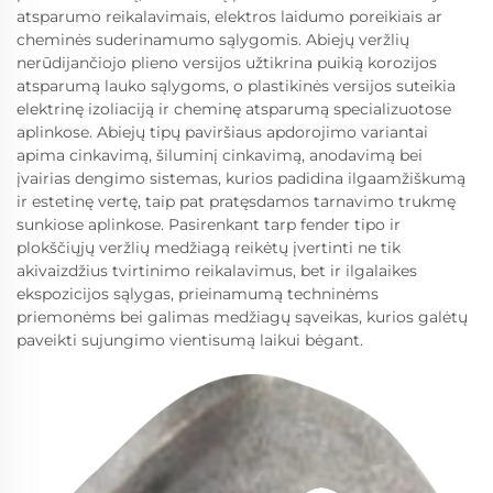
atsparumo reikalavimais, elektros laidumo poreikiais ar
cheminės suderinamumo sąlygomis. Abiejų veržlių
nerūdijančiojo plieno versijos užtikrina puikią korozijos
atsparumą lauko sąlygoms, o plastikinės versijos suteikia
elektrinę izoliaciją ir cheminę atsparumą specializuotose
aplinkose. Abiejų tipų paviršiaus apdorojimo variantai
apima cinkavimą, šiluminį cinkavimą, anodavimą bei
įvairias dengimo sistemas, kurios padidina ilgaamžiškumą
ir estetinę vertę, taip pat pratęsdamos tarnavimo trukmę
sunkiose aplinkose. Pasirenkant tarp fender tipo ir
plokščiųjų veržlių medžiagą reikėtų įvertinti ne tik
akivaizdžius tvirtinimo reikalavimus, bet ir ilgalaikes
ekspozicijos sąlygas, prieinamumą techninėms
priemonėms bei galimas medžiagų sąveikas, kurios galėtų
paveikti sujungimo vientisumą laikui bėgant.