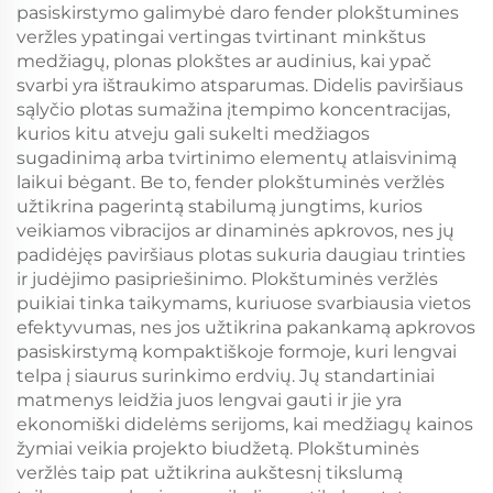
pasiskirstymo galimybė daro fender plokštumines
veržles ypatingai vertingas tvirtinant minkštus
medžiagų, plonas plokštes ar audinius, kai ypač
svarbi yra ištraukimo atsparumas. Didelis paviršiaus
sąlyčio plotas sumažina įtempimo koncentracijas,
kurios kitu atveju gali sukelti medžiagos
sugadinimą arba tvirtinimo elementų atlaisvinimą
laikui bėgant. Be to, fender plokštuminės veržlės
užtikrina pagerintą stabilumą jungtims, kurios
veikiamos vibracijos ar dinaminės apkrovos, nes jų
padidėjęs paviršiaus plotas sukuria daugiau trinties
ir judėjimo pasipriešinimo. Plokštuminės veržlės
puikiai tinka taikymams, kuriuose svarbiausia vietos
efektyvumas, nes jos užtikrina pakankamą apkrovos
pasiskirstymą kompaktiškoje formoje, kuri lengvai
telpa į siaurus surinkimo erdvių. Jų standartiniai
matmenys leidžia juos lengvai gauti ir jie yra
ekonomiški didelėms serijoms, kai medžiagų kainos
žymiai veikia projekto biudžetą. Plokštuminės
veržlės taip pat užtikrina aukštesnį tikslumą