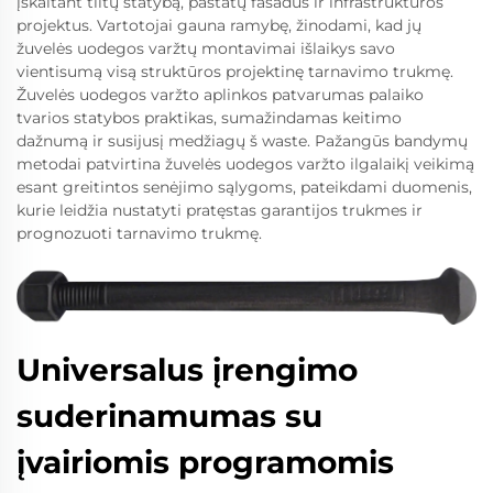
įskaitant tiltų statybą, pastatų fasadus ir infrastruktūros
projektus. Vartotojai gauna ramybę, žinodami, kad jų
žuvelės uodegos varžtų montavimai išlaikys savo
vientisumą visą struktūros projektinę tarnavimo trukmę.
Žuvelės uodegos varžto aplinkos patvarumas palaiko
tvarios statybos praktikas, sumažindamas keitimo
dažnumą ir susijusį medžiagų š waste. Pažangūs bandymų
metodai patvirtina žuvelės uodegos varžto ilgalaikį veikimą
esant greitintos senėjimo sąlygoms, pateikdami duomenis,
kurie leidžia nustatyti pratęstas garantijos trukmes ir
prognozuoti tarnavimo trukmę.
Universalus įrengimo
suderinamumas su
įvairiomis programomis