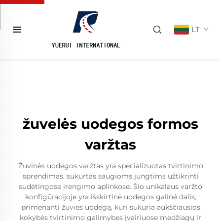
LT
žuvelės uodegos formos
varžtas
Žuvinės uodegos varžtas yra specializuotas tvirtinimo
sprendimas, sukurtas saugioms jungtims užtikrinti
sudėtingose įrengimo aplinkose. Šio unikalaus varžto
konfigūracijoje yra išskirtinė uodegos galinė dalis,
primenanti žuvies uodegą, kuri sukuria aukščiausios
kokybės tvirtinimo galimybes įvairiuose medžiagų ir