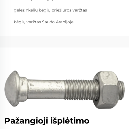
geležinkelių bėgių priežiūros varžtas
bėgių varžtas Saudo Arabijoje
Pažangioji išplėtimo