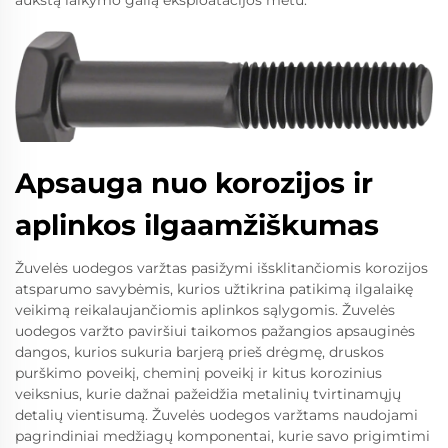
Apsauga nuo korozijos ir
aplinkos ilgaamžiškumas
Žuvelės uodegos varžtas pasižymi išsklitančiomis korozijos
atsparumo savybėmis, kurios užtikrina patikimą ilgalaikę
veikimą reikalaujančiomis aplinkos sąlygomis. Žuvelės
uodegos varžto paviršiui taikomos pažangios apsauginės
dangos, kurios sukuria barjerą prieš drėgmę, druskos
purškimo poveikį, cheminį poveikį ir kitus korozinius
veiksnius, kurie dažnai pažeidžia metalinių tvirtinamųjų
detalių vientisumą. Žuvelės uodegos varžtams naudojami
pagrindiniai medžiagų komponentai, kurie savo prigimtimi