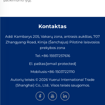
patikimumo lygį.
Kontaktas
Add: Kambarys 205, Vakarų zona, antrasis aukštas, 707
Zhangyang Road, Kinija (Šanchajus) Pilotinė laisvosios
prekybos zona
Tel.:
+86-15937257616
El. paštas:
[email protected]
Mobilusis:
+86-15037221110
Autorių teisės © 2026 Yuerui International Trade
(Shanghai) Co., Ltd.. Visos teisės saugomos.