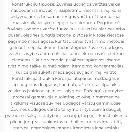
konstrukcijų tipuose. Žuvinės uodegos varžtas veikia
naudodamas inovacinį išsiplėtimo mechanizmą, kuris
aktyvuojamas tinkamai įrengus varžtą, užtikrindamas
maksimalią laikymo jėgą ir patikimumą. Pagrindinė
žuvinės uodegos varžto funkcija – sukurti nuolatines arba
pusenuolatines jungtis betone, plytose ir kitose kietaose
pagrindo medžiagose, kur tradiciniai tvirtinimo metodai
gali būti nepakankami. Technologinės žuvinės uodegos
varžto savybės apima tiksliai suprojektuotus išsiplėtimo
elementus, kurie vienodai paskirsto apkrovas visame
tvirtinimo taške, sumažindami įtempimo koncentracijas,
kurios gali sukelti medžiagos sugadinimą. Varžto
konstrukcija įtraukia korozijai atsparias medžiagas ir
apsauginius dengalus, kad būtų užtikrintas ilgalaikis
veikimas įvairiose aplinkos sąlygose. Pažangūs gamybos
procesai garantuoja nuolatinę kokybę ir matmeninę
tikslumą visuose žuvinės uodegos varžtų gaminiuose.
Žuvinės uodegos varžto taikymo sritys apima daugelį
pramonės šakų ir statybos scenarijų, tarp jų – konstrukcinio
plieno jungtys, sunkiosios technikos montavimas, tiltų
statyba, pramoninės įrangos įrengimas ir seisminių