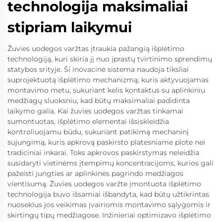
technologija maksimaliai
stipriam laikymui
Žuvies uodegos varžtas įtraukia pažangią išplėtimo
technologiją, kuri skiria jį nuo įprastų tvirtinimo sprendimų
statybos srityje. Ši inovacinė sistema naudoja tiksliai
suprojektuotą išplėtimo mechanizmą, kuris aktyvuojamas
montavimo metu, sukuriant kelis kontaktus su aplinkiniu
medžiagų sluoksniu, kad būtų maksimaliai padidinta
laikymo galia. Kai žuvies uodegos varžtas tinkamai
sumontuotas, išplėtimo elementai išsiskleidžia
kontroliuojamu būdu, sukuriant patikimą mechaninį
sujungimą, kuris apkrovą paskirsto platesniame plote nei
tradiciniai inkarai. Toks apkrovos paskirstymas neleidžia
susidaryti vietinėms įtempimų koncentracijoms, kurios gali
pažeisti jungties ar aplinkinės pagrindo medžiagos
vientisumą. Žuvies uodegos varžte įmontuota išplėtimo
technologija buvo išsamiai išbandyta, kad būtų užtikrintas
nuoseklus jos veikimas įvairiomis montavimo sąlygomis ir
skirtingų tipų medžiagose. Inžinieriai optimizavo išplėtimo