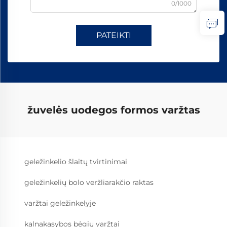
0/1000
PATEIKTI
žuvelės uodegos formos varžtas
geležinkelio šlaitų tvirtinimai
geležinkelių bolo veržliarakčio raktas
varžtai geležinkelyje
kalnakasybos bėgių varžtai