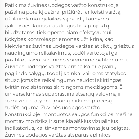
Patikima žuvinės uodegos varžto konstrukcija
pašalina poreikį dažnai prižiūrėti ar keisti varžtą,
užtikrindama ilgalaikes sąnaudų taupymo
galimybes, kurios naudingos tiek projektų
biudžetams, tiek operaciniam efektyvumui.
Kokybės kontrolės priemonės užtikrina, kad
kiekvienas žuvinės uodegos varžtas atitiktų griežtus
naudingumo reikalavimus, todėl vartotojai gali
pasitikėti savo tvirtinimo sprendimo patikimumu.
Žuvinės uodegos varžtas prisitaiko prie įvairių
pagrindo sąlygų, todėl jis tinka įvairioms statybos
situacijoms be reikalingumo naudoti skirtingas
tvirtinimo sistemas skirtingoms medžiagoms. Ši
universalumas supaprastina atsargų valdymą ir
sumažina statybos įmonių pirkimo procesų
sudėtingumą. Žuvinės uodegos varžto
konstrukcijoje įmontuotos saugos funkcijos mažina
montavimo riziką ir suteikia aiškius vizualinius
indikatorius, kai tinkamas montavimas jau baigtas.
Žuvinės uodegos varžtas atsparus aplinkos