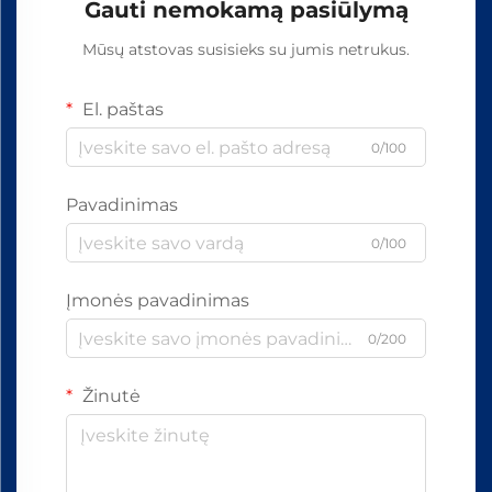
Gauti nemokamą pasiūlymą
Mūsų atstovas susisieks su jumis netrukus.
El. paštas
0/100
Pavadinimas
0/100
Įmonės pavadinimas
0/200
Žinutė