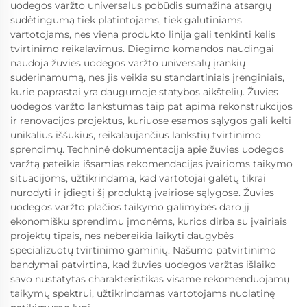
uodegos varžto universalus pobūdis sumažina atsargų
sudėtingumą tiek platintojams, tiek galutiniams
vartotojams, nes viena produkto linija gali tenkinti kelis
tvirtinimo reikalavimus. Diegimo komandos naudingai
naudoja žuvies uodegos varžto universalų įrankių
suderinamumą, nes jis veikia su standartiniais įrenginiais,
kurie paprastai yra daugumoje statybos aikštelių. Žuvies
uodegos varžto lankstumas taip pat apima rekonstrukcijos
ir renovacijos projektus, kuriuose esamos sąlygos gali kelti
unikalius iššūkius, reikalaujančius lankstių tvirtinimo
sprendimų. Techninė dokumentacija apie žuvies uodegos
varžtą pateikia išsamias rekomendacijas įvairioms taikymo
situacijoms, užtikrindama, kad vartotojai galėtų tikrai
nurodyti ir įdiegti šį produktą įvairiose sąlygose. Žuvies
uodegos varžto plačios taikymo galimybės daro jį
ekonomišku sprendimu įmonėms, kurios dirba su įvairiais
projektų tipais, nes nebereikia laikyti daugybės
specializuotų tvirtinimo gaminių. Našumo patvirtinimo
bandymai patvirtina, kad žuvies uodegos varžtas išlaiko
savo nustatytas charakteristikas visame rekomenduojamų
taikymų spektrui, užtikrindamas vartotojams nuolatinę