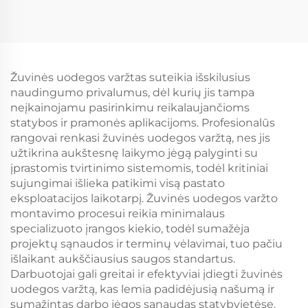
Žuvinės uodegos varžtas suteikia išskilusius
naudingumo privalumus, dėl kurių jis tampa
neįkainojamu pasirinkimu reikalaujančioms
statybos ir pramonės aplikacijoms. Profesionalūs
rangovai renkasi žuvinės uodegos varžtą, nes jis
užtikrina aukštesnę laikymo jėgą palyginti su
įprastomis tvirtinimo sistemomis, todėl kritiniai
sujungimai išlieka patikimi visą pastato
eksploatacijos laikotarpį. Žuvinės uodegos varžto
montavimo procesui reikia minimalaus
specializuoto įrangos kiekio, todėl sumažėja
projektų sąnaudos ir terminų vėlavimai, tuo pačiu
išlaikant aukščiausius saugos standartus.
Darbuotojai gali greitai ir efektyviai įdiegti žuvinės
uodegos varžtą, kas lemia padidėjusią našumą ir
sumažintas darbo jėgos sąnaudas statybvietėse.