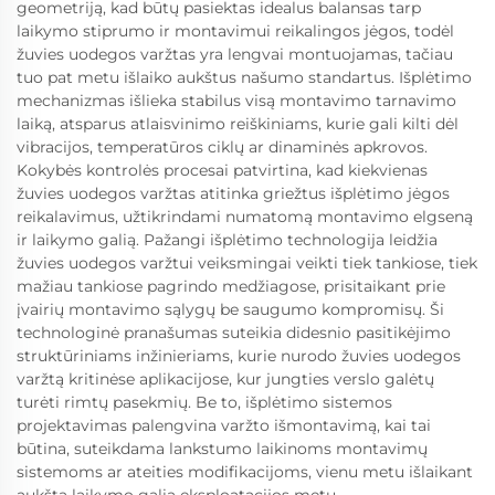
geometriją, kad būtų pasiektas idealus balansas tarp
laikymo stiprumo ir montavimui reikalingos jėgos, todėl
žuvies uodegos varžtas yra lengvai montuojamas, tačiau
tuo pat metu išlaiko aukštus našumo standartus. Išplėtimo
mechanizmas išlieka stabilus visą montavimo tarnavimo
laiką, atsparus atlaisvinimo reiškiniams, kurie gali kilti dėl
vibracijos, temperatūros ciklų ar dinaminės apkrovos.
Kokybės kontrolės procesai patvirtina, kad kiekvienas
žuvies uodegos varžtas atitinka griežtus išplėtimo jėgos
reikalavimus, užtikrindami numatomą montavimo elgseną
ir laikymo galią. Pažangi išplėtimo technologija leidžia
žuvies uodegos varžtui veiksmingai veikti tiek tankiose, tiek
mažiau tankiose pagrindo medžiagose, prisitaikant prie
įvairių montavimo sąlygų be saugumo kompromisų. Ši
technologinė pranašumas suteikia didesnio pasitikėjimo
struktūriniams inžinieriams, kurie nurodo žuvies uodegos
varžtą kritinėse aplikacijose, kur jungties verslo galėtų
turėti rimtų pasekmių. Be to, išplėtimo sistemos
projektavimas palengvina varžto išmontavimą, kai tai
būtina, suteikdama lankstumo laikinoms montavimų
sistemoms ar ateities modifikacijoms, vienu metu išlaikant
aukštą laikymo galią eksploatacijos metu.