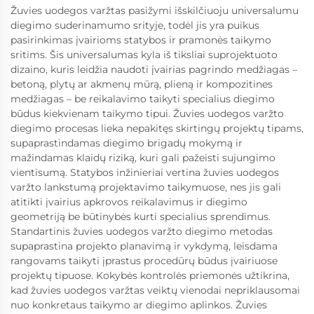
Žuvies uodegos varžtas pasižymi išskilčiuoju universalumu
diegimo suderinamumo srityje, todėl jis yra puikus
pasirinkimas įvairioms statybos ir pramonės taikymo
sritims. Šis universalumas kyla iš tiksliai suprojektuoto
dizaino, kuris leidžia naudoti įvairias pagrindo medžiagas –
betoną, plytų ar akmenų mūrą, plieną ir kompozitines
medžiagas – be reikalavimo taikyti specialius diegimo
būdus kiekvienam taikymo tipui. Žuvies uodegos varžto
diegimo procesas lieka nepakitęs skirtingų projektų tipams,
supaprastindamas diegimo brigadų mokymą ir
mažindamas klaidų riziką, kuri gali pažeisti sujungimo
vientisumą. Statybos inžinieriai vertina žuvies uodegos
varžto lankstumą projektavimo taikymuose, nes jis gali
atitikti įvairius apkrovos reikalavimus ir diegimo
geometriją be būtinybės kurti specialius sprendimus.
Standartinis žuvies uodegos varžto diegimo metodas
supaprastina projekto planavimą ir vykdymą, leisdama
rangovams taikyti įprastus procedūrų būdus įvairiuose
projektų tipuose. Kokybės kontrolės priemonės užtikrina,
kad žuvies uodegos varžtas veiktų vienodai nepriklausomai
nuo konkretaus taikymo ar diegimo aplinkos. Žuvies