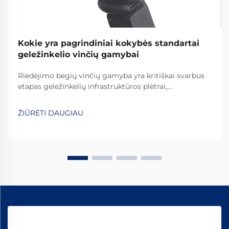
Kokie yra pagrindiniai kokybės standartai
geležinkelio vinčių gamybai
Riedėjimo bėgių vinčių gamyba yra kritiškai svarbus
etapas geležinkelių infrastruktūros plėtrai,
reikalaujantis griežtų kokybės standartų laikymosi,
kad būtų užtikrinta geležinkelių sistemų sauga ir
ŽIŪRĖTI DAUGIAU
ilgaamžiškumas visame pasaulyje. Šių esminių detalių
gamybos procesas apima...