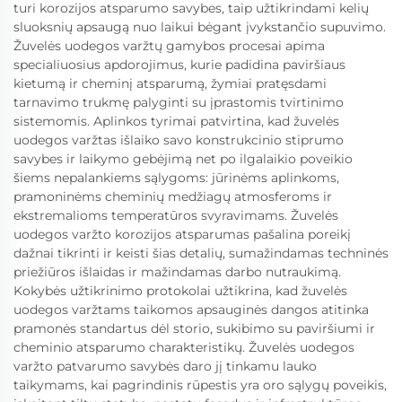
turi korozijos atsparumo savybes, taip užtikrindami kelių
sluoksnių apsaugą nuo laikui bėgant įvykstančio supuvimo.
Žuvelės uodegos varžtų gamybos procesai apima
specialiuosius apdorojimus, kurie padidina paviršiaus
kietumą ir cheminį atsparumą, žymiai pratęsdami
tarnavimo trukmę palyginti su įprastomis tvirtinimo
sistemomis. Aplinkos tyrimai patvirtina, kad žuvelės
uodegos varžtas išlaiko savo konstrukcinio stiprumo
savybes ir laikymo gebėjimą net po ilgalaikio poveikio
šiems nepalankiems sąlygoms: jūrinėms aplinkoms,
pramoninėms cheminių medžiagų atmosferoms ir
ekstremalioms temperatūros svyravimams. Žuvelės
uodegos varžto korozijos atsparumas pašalina poreikį
dažnai tikrinti ir keisti šias detalių, sumažindamas techninės
priežiūros išlaidas ir mažindamas darbo nutraukimą.
Kokybės užtikrinimo protokolai užtikrina, kad žuvelės
uodegos varžtams taikomos apsauginės dangos atitinka
pramonės standartus dėl storio, sukibimo su paviršiumi ir
cheminio atsparumo charakteristikų. Žuvelės uodegos
varžto patvarumo savybės daro jį tinkamu lauko
taikymams, kai pagrindinis rūpestis yra oro sąlygų poveikis,