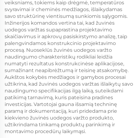
veiksniams, tokiems kaip drėgmė, temperatūros
svyravimai ir cheminės medžiagos, išlaikydamas
savo struktūrinę vientisumą sunkiomis sąlygomis.
Inžinerijos komandos vertina tai, kad žuvinės
uodegos varžtas supaprastina projektavimo
skaičiavimus ir apkrovų pasiskirstymo analizę, taip
palengvindamos konstrukcinio projektavimo
procesą. Nuoseklūs žuvinės uodegos varžto
naudingumo charakteristikų rodikliai leidžia
numatyti rezultatus konstrukcinėse aplikacijose,
sumažinant neapibrėžtumą ir teisinę atsakomybę.
Aukštos kokybės medžiagos ir gamybos procesai
užtikrina, kad žuvinės uodegos varžtas išlaikytų savo
naudingumo specifikacijas ilgą laiką, suteikdami
patikimą tarnavimą, kuris pateisina pradines
investicijas. Vartotojai gauna išsamią techninę
paramą ir dokumentaciją, kuri pridedama prie
kiekvieno žuvinės uodegos varžto produkto,
užtikrindama tinkamą produktų parinkimą ir
montavimo procedūrų laikymąsi.