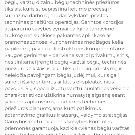
bėgių varžtų dizainu bėgių techninės priežiūros
tikslais, kuris supaprastina keitimo procesą ir
sumažina darbo sąnaudas vykdant įprastas
techninės priežiūros operacijas. Gerintos korozijos
atsparumo savybės žymiai pailgina tarnavimo
trukmę net sunkiose pakrantės aplinkose ar
pramonės zonose, kur cheminės medžiagos kelia
papildomą pavojų infrastruktūros komponentams.
Saugos gerinimas – dar viena svarbi privalumų sritis,
nes tinkamai įrengti bėgių varžtai bėgių techninės
priežiūros tikslais išlaiko tikslų bėgių išdėstymą ir
neleidžia pavojingam bėgių judėjimui, kuris gali
sukelti išsiridentimus ar kitus eksploatacinius
pavojus. Šių specializuotų varžtų nuolatinės veikimo
charakteristikos užtikrina numatytą elgseną esant
įvairioms apkrovoms, leisdamos techninės
priežiūros planuotojams kurti patikimus
aptarnavimo grafikus ir atsargų valdymo strategijas.
Gamybos metu taikomos kokybės kontrolės
priemonės garantuoja, kad kiekvienas bėgių varžtas
bėgių techninės priežiūros tikslais atitinka griežtus