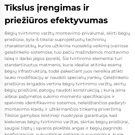
Tikslus įrengimas ir
priežiūros efektyvumas
Bėgių tvirtinimo varžtų montavimo privalumai, skirti bėgių
priežiūrai, kyla iš tiksliai suprojektuotų techninių
charakteristikų, kurios užtikrina nuoseklią veikimą įvairiose
geležinkelio sistemose, tuo pačiu mažindamos montavimo
laiką ir darbo jėgos poreikį. Šie tvirtinimo elementai turi
standartizuotus matmenis, kurie idealiai atitinka esamą
bėgių infrastruktūrą, todėl pakeičiant juos nereikia atlikti
lauko modifikacijų ar naudoti specialių įrankių. Geležinkelio
priežiūros brigados vertina bėgių tvirtinimo varžtų, skirtų
bėgių priežiūrai, patogų naudoti konstrukciją, į kurią įeina
aiškiai pažymėtos sukimo momento specifikacijos ir
spalvinės identifikavimo sistemos, neleidžiančios padaryti
montavimo klaidų ir užtikrinančios tinkamą priveržimą.
Tikslūs gamybos leistinieji nuokrypiai garantuoja, kad
kiekvienas bėgių tvirtinimo varžtas, skirtas bėgių priežiūrai,
saugiai tilptų į sąvaros plokštės angas ir bėgių pagrindo
konfigūracijas, sukurdamas patikimus sujungimus, kurie