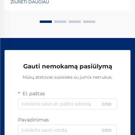
ŽIŪRĖTI DAUGIAU
ilgaamžiškumas visame pasaulyje. Šių esminių detalių
gamybos procesas apima...
Gauti nemokamą pasiūlymą
Mūsų atstovas susisieks su jumis netrukus.
El. paštas
0/100
Pavadinimas
0/100