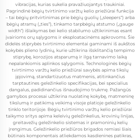
vibracijas, kurias sukelia pravažiuojantys traukiniai.
Pagrindinė bėgių tvirtinimo varžtų kelio priežiūrai funkcija
– tai bėgių pritvirtinimas prie bėgių guolių („sleepers“) arba
bėgių atramų („ties“), tinkamo tarpbėgių atstumo („gauge
width“) išlaikymas bei kelio stabilumo užtikrinimas esant
įvairioms orų sąlygoms ir eksploatacinėms apkrovoms. Šie
didelės stiprybės tvirtinimo elementai gaminami iš aukštos
kokybės plieno lydinių, kurie užtikrina išsklitančią tempimo
stiprybę, korozijos atsparumą ir ilgą tarnavimo laiką
nepalankiomis aplinkos sąlygomis. Technologinės bėgių
tvirtinimo varžtų kelio priežiūrai savybės apima tikslų
įpjovimą, standartizuotus matmenis, atitinkančius
tarptautines geležinkelio specifikacijas, bei specialius
dangalus, padidinančius išnaudojimo trukmę. Pažangūs
gamybos procesai užtikrina nuolatinę kokybę, matmeninę
tikslumą ir patikimą veikimą visoje platioje geležinkelio
tinklo teritorijoje. Bėgių tvirtinimo varžtų kelio priežiūrai
taikymo sritys apima keleivių geležinkelius, krovinių linijas,
greitavežių geležinkelio sistemas ir pramoninių kelių
įrengimus. Geležinkelio priežiūros brigados remiasi šiais
būtinais komponentais atliekdamos kasdienines patikras,