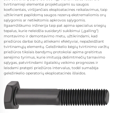
tvirtinamieji elementai projektuojami su saugos
koeficientais, viršijančiais eksploatacines reikalavimus, taip
užtikrinant papildomą saugos rezervą ekstremaliomis orų
sąlygomis ar netikėtomis apkrovos sąlygomis.
Ilgaamžiškumo inžinerija taip pat apima specialius sriegių
tepalus, kurie neleidžia susidaryti sukibimui („galling“)
montavimo ir demontavimo metu, užtikrindami, kad
priežiūros darbai būtų atliekami efektyviai, nepažeidžiant
tvirtinamųjų elementų. Geležinkelio bėgių tvirtinimo varžtų
priežiūros tikslais bandymų protokolai apima greitintus
senėjimo tyrimus, kurie imituoją dešimtmečių tarnavimo
sąlygas, patvirtindami ilgalaikių veikimo prognozes ir
leisdami pratęsti priežiūros intervalus, todėl sumažėja
geležinkelio operatorių eksploatacinės išlaidos.