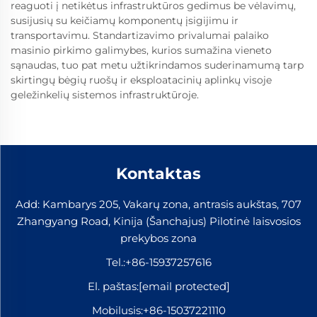
reaguoti į netikėtus infrastruktūros gedimus be vėlavimų,
susijusių su keičiamų komponentų įsigijimu ir
transportavimu. Standartizavimo privalumai palaiko
masinio pirkimo galimybes, kurios sumažina vieneto
sąnaudas, tuo pat metu užtikrindamos suderinamumą tarp
skirtingų bėgių ruošų ir eksploatacinių aplinkų visoje
geležinkelių sistemos infrastruktūroje.
Kontaktas
Add: Kambarys 205, Vakarų zona, antrasis aukštas, 707
Zhangyang Road, Kinija (Šanchajus) Pilotinė laisvosios
prekybos zona
Tel.:
+86-15937257616
El. paštas:
[email protected]
Mobilusis:
+86-15037221110