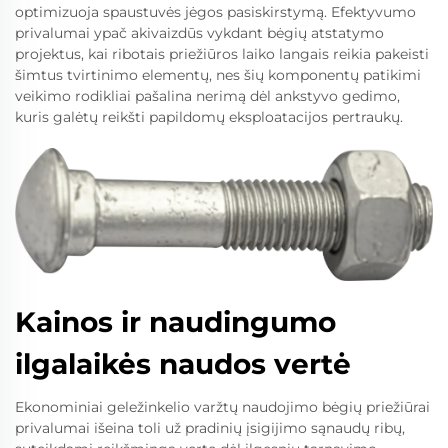
optimizuoja spaustuvės jėgos pasiskirstymą. Efektyvumo
privalumai ypač akivaizdūs vykdant bėgių atstatymo
projektus, kai ribotais priežiūros laiko langais reikia pakeisti
šimtus tvirtinimo elementų, nes šių komponentų patikimi
veikimo rodikliai pašalina nerimą dėl ankstyvo gedimo,
kuris galėtų reikšti papildomų eksploatacijos pertraukų.
Kainos ir naudingumo
ilgalaikės naudos vertė
Ekonominiai geležinkelio varžtų naudojimo bėgių priežiūrai
privalumai išeina toli už pradinių įsigijimo sąnaudų ribų,