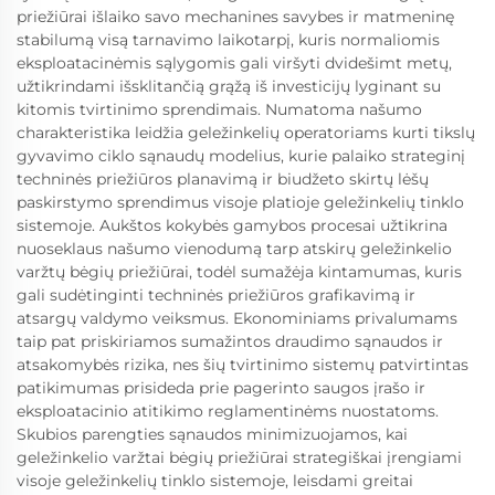
priežiūrai išlaiko savo mechanines savybes ir matmeninę
stabilumą visą tarnavimo laikotarpį, kuris normaliomis
eksploatacinėmis sąlygomis gali viršyti dvidešimt metų,
užtikrindami išsklitančią grąžą iš investicijų lyginant su
kitomis tvirtinimo sprendimais. Numatoma našumo
charakteristika leidžia geležinkelių operatoriams kurti tikslų
gyvavimo ciklo sąnaudų modelius, kurie palaiko strateginį
techninės priežiūros planavimą ir biudžeto skirtų lėšų
paskirstymo sprendimus visoje platioje geležinkelių tinklo
sistemoje. Aukštos kokybės gamybos procesai užtikrina
nuoseklaus našumo vienodumą tarp atskirų geležinkelio
varžtų bėgių priežiūrai, todėl sumažėja kintamumas, kuris
gali sudėtinginti techninės priežiūros grafikavimą ir
atsargų valdymo veiksmus. Ekonominiams privalumams
taip pat priskiriamos sumažintos draudimo sąnaudos ir
atsakomybės rizika, nes šių tvirtinimo sistemų patvirtintas
patikimumas prisideda prie pagerinto saugos įrašo ir
eksploatacinio atitikimo reglamentinėms nuostatoms.
Skubios parengties sąnaudos minimizuojamos, kai
geležinkelio varžtai bėgių priežiūrai strategiškai įrengiami
visoje geležinkelių tinklo sistemoje, leisdami greitai