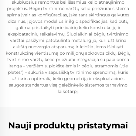
skubiuosius remontus bei išsamius kelio atnaujinimo
projektus. Bėgių tvirtinimo varžtų kelio priežiūrai sistema
apima įvairias konfigūracijas, įskaitant skirtingus galvutės
dizainus, įpjovos modelius ir ilgio specifikacijas, kad būtų
galima prisitaikyti prie įvairių kelio konstrukcijų ir
eksploatacinių reikalavimų. Šiuolaikiniai bėgių tvirtinimo
varžtai pasižymi patobulinta metalurgija, kuri užtikrina
aukštą nuovargio atsparumą ir leidžia jiems išlaikyti
konstrukcinę vientisumą po milijonų apkrovos ciklų. Bėgių
tvirtinimo varžtų kelio priežiūrai integracija su papildoma
įranga – veržlėmis, plokštelėmis ir bėgių atramomis („tie
plates“) – sukuria visapusišką tvirtinimo sprendimą, kuris
užtikrina optimalią kelio geometriją ir eksploatacinės
saugos standartus visą geležinkelio sistemos tarnavimo
laikotarpį.
Nauji produktų pristatymai