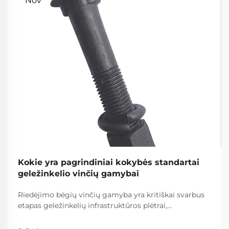
Nov
Kokie yra pagrindiniai kokybės standartai
geležinkelio vinčių gamybai
Riedėjimo bėgių vinčių gamyba yra kritiškai svarbus
etapas geležinkelių infrastruktūros plėtrai,
reikalaujantis griežtų kokybės standartų laikymosi,
kad būtų užtikrinta geležinkelių sistemų sauga ir