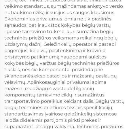
veikimo standartus, sumažindamas ankstyvo verslo
nutraukimo riziką ir susijusius saugos klausimus.
Ekonominius privalumus lemia ne tik pradinės
sąnaudos, bet ir aukštos kokybės bėgių varžtų
ilgesnė tarnavimo trukmė, kuri sumažina bėgių
techninės priežiūros veiksmams reikalingų bėgių
uždarymų dažnį. Geležinkelių operatoriai pastebi
pagerėjusį keleivių pasitenkinimą ir krovinio
pristatymo patikimumą naudodami aukštos
kokybės bėgių varžtus bėgių techninės priežiūros
tikslais, nes šie komponentai prisideda prie
sklandesnės eksploatacijos ir mažesnių paslaugų
vėlavimų. Aplinkosauginiai privalumai apima
mažesnį medžiagų š waste dėl ilgesnių
komponentų tarnavimo ciklų ir sumažintus
transportavimo poreikius keičiant dalis. Bėgių varžtų
bėgių techninės priežiūros tikslais specifikacijų
standartizavimas įvairiose geležinkelių sistemose
leidžia didelėmis partijomis pirkti prekes ir
supaprastinti atsargų valdymą. Techninės priežiūros