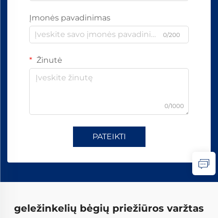
Įmonės pavadinimas
0/200
Žinutė
0/1000
PATEIKTI
geležinkelių bėgių priežiūros varžtas