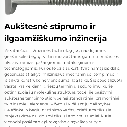
Aukštesnė stiprumo ir
ilgaamžiškumo inžinerija
Išsklitančios inžinerinės technologijos, naudojamos
geležinkelio bėgių tvirtinimo varžtams gaminti priežiūros
tikslais, remiasi pažangiomis metalurginėmis
technologijomis, kurios leidžia sukurti tvirtinamąsias dalis,
gebančias atlaikyti milžiniškus mechaninius įtempimus ir
išlaikyti konstrukcinę vientisumą ilgą laiką. Šie specializuoti
varžtai yra veikiami griežtų terminių apdorojimų, kurie
optimizuoja jų molekulinę struktūrą, todėl jie pasižymi
aukštesne tempimo stiprybe nei standartiniai pramoniniai
tvirtinamieji elementai – žymiai viršijant jų galimybes.
Geležinkelio bėgių tvirtinimo varžtų priežiūros tikslais
projektavime naudojami tiksliai apdirbti sriegiai, kurie
vienodai paskirsto apkrovą visoje sąveikos srityje,