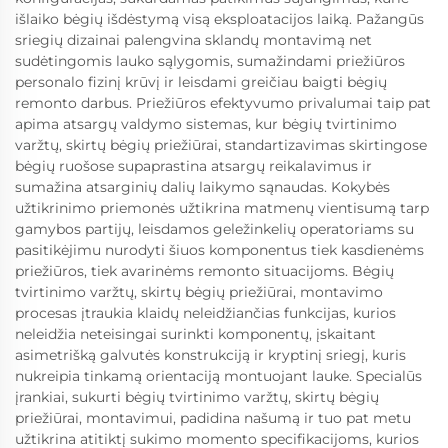
išlaiko bėgių išdėstymą visą eksploatacijos laiką. Pažangūs
sriegių dizainai palengvina sklandų montavimą net
sudėtingomis lauko sąlygomis, sumažindami priežiūros
personalo fizinį krūvį ir leisdami greičiau baigti bėgių
remonto darbus. Priežiūros efektyvumo privalumai taip pat
apima atsargų valdymo sistemas, kur bėgių tvirtinimo
varžtų, skirtų bėgių priežiūrai, standartizavimas skirtingose
bėgių ruošose supaprastina atsargų reikalavimus ir
sumažina atsarginių dalių laikymo sąnaudas. Kokybės
užtikrinimo priemonės užtikrina matmenų vientisumą tarp
gamybos partijų, leisdamos geležinkelių operatoriams su
pasitikėjimu nurodyti šiuos komponentus tiek kasdienėms
priežiūros, tiek avarinėms remonto situacijoms. Bėgių
tvirtinimo varžtų, skirtų bėgių priežiūrai, montavimo
procesas įtraukia klaidų neleidžiančias funkcijas, kurios
neleidžia neteisingai surinkti komponentų, įskaitant
asimetrišką galvutės konstrukciją ir kryptinį sriegį, kuris
nukreipia tinkamą orientaciją montuojant lauke. Specialūs
įrankiai, sukurti bėgių tvirtinimo varžtų, skirtų bėgių
priežiūrai, montavimui, padidina našumą ir tuo pat metu
užtikrina atitiktį sukimo momento specifikacijoms, kurios