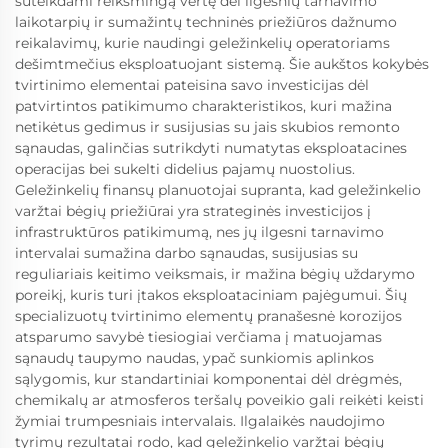
suteikdami reikšmingą vertę dėl ilgesnių tarnavimo
laikotarpių ir sumažintų techninės priežiūros dažnumo
reikalavimų, kurie naudingi geležinkelių operatoriams
dešimtmečius eksploatuojant sistemą. Šie aukštos kokybės
tvirtinimo elementai pateisina savo investicijas dėl
patvirtintos patikimumo charakteristikos, kuri mažina
netikėtus gedimus ir susijusias su jais skubios remonto
sąnaudas, galinčias sutrikdyti numatytas eksploatacines
operacijas bei sukelti didelius pajamų nuostolius.
Geležinkelių finansų planuotojai supranta, kad geležinkelio
varžtai bėgių priežiūrai yra strateginės investicijos į
infrastruktūros patikimumą, nes jų ilgesni tarnavimo
intervalai sumažina darbo sąnaudas, susijusias su
reguliariais keitimo veiksmais, ir mažina bėgių uždarymo
poreikį, kuris turi įtakos eksploataciniam pajėgumui. Šių
specializuotų tvirtinimo elementų pranašesnė korozijos
atsparumo savybė tiesiogiai verčiama į matuojamas
sąnaudų taupymo naudas, ypač sunkiomis aplinkos
sąlygomis, kur standartiniai komponentai dėl drėgmės,
chemikalų ar atmosferos teršalų poveikio gali reikėti keisti
žymiai trumpesniais intervalais. Ilgalaikės naudojimo
tyrimų rezultatai rodo, kad geležinkelio varžtai bėgių