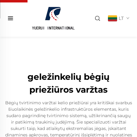
LT
geležinkelių bėgių
priežiūros varžtas
Bėgių tvirtinimo varžtai kelio priežiūrai yra kritiškai svarbus
šiuolaikinės geležinkelio infrastruktūros elementas, kuris
sudaro pagrindinę tvirtinimo sistemą, užtikrinančią saugų
ir patikimą traukinių judėjimą. Šie specializuoti varžtai
sukurti taip, kad atlaikytų ekstremalias jėgas, įskaitant
dinamines apkrovas, temperatūrinį išsiplėtimą ir nuolatines