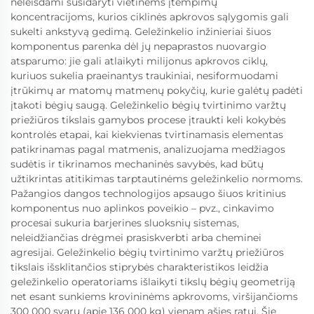
neleisdami susidaryti vietinėms įtempimų
koncentracijoms, kurios ciklinės apkrovos sąlygomis gali
sukelti ankstyvą gedimą. Geležinkelio inžinieriai šiuos
komponentus parenka dėl jų nepaprastos nuovargio
atsparumo: jie gali atlaikyti milijonus apkrovos ciklų,
kuriuos sukelia praeinantys traukiniai, nesiformuodami
įtrūkimų ar matomų matmenų pokyčių, kurie galėtų padėti
įtakoti bėgių saugą. Geležinkelio bėgių tvirtinimo varžtų
priežiūros tikslais gamybos procese įtraukti keli kokybės
kontrolės etapai, kai kiekvienas tvirtinamasis elementas
patikrinamas pagal matmenis, analizuojama medžiagos
sudėtis ir tikrinamos mechaninės savybės, kad būtų
užtikrintas atitikimas tarptautinėms geležinkelio normoms.
Pažangios dangos technologijos apsaugo šiuos kritinius
komponentus nuo aplinkos poveikio – pvz., cinkavimo
procesai sukuria barjerines sluoksnių sistemas,
neleidžiančias drėgmei prasiskverbti arba cheminei
agresijai. Geležinkelio bėgių tvirtinimo varžtų priežiūros
tikslais išsklitančios stiprybės charakteristikos leidžia
geležinkelio operatoriams išlaikyti tikslų bėgių geometriją
net esant sunkiems krovininėms apkrovoms, viršijančioms
300 000 svarų (apie 136 000 kg) vienam ašies ratui. Šie