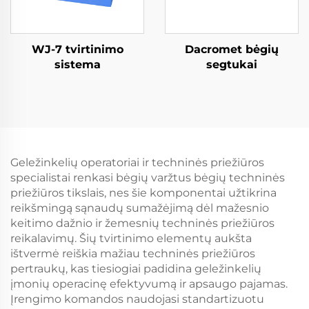
WJ-7 tvirtinimo
Dacromet bėgių
sistema
segtukai
Geležinkelių operatoriai ir techninės priežiūros
specialistai renkasi bėgių varžtus bėgių techninės
priežiūros tikslais, nes šie komponentai užtikrina
reikšmingą sąnaudų sumažėjimą dėl mažesnio
keitimo dažnio ir žemesnių techninės priežiūros
reikalavimų. Šių tvirtinimo elementų aukšta
ištvermė reiškia mažiau techninės priežiūros
pertraukų, kas tiesiogiai padidina geležinkelių
įmonių operacinę efektyvumą ir apsaugo pajamas.
Įrengimo komandos naudojasi standartizuotu