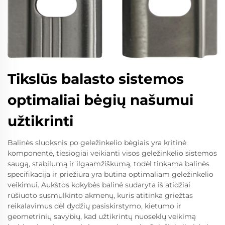
Tikslūs balasto sistemos
optimaliai bėgių našumui
užtikrinti
Balinės sluoksnis po geležinkelio bėgiais yra kritinė
komponentė, tiesiogiai veikianti visos geležinkelio sistemos
saugą, stabilumą ir ilgaamžiškumą, todėl tinkama balinės
specifikacija ir priežiūra yra būtina optimaliam geležinkelio
veikimui. Aukštos kokybės balinė sudaryta iš atidžiai
rūšiuoto susmulkinto akmenų, kuris atitinka griežtas
reikalavimus dėl dydžių pasiskirstymo, kietumo ir
geometrinių savybių, kad užtikrintų nuoseklų veikimą