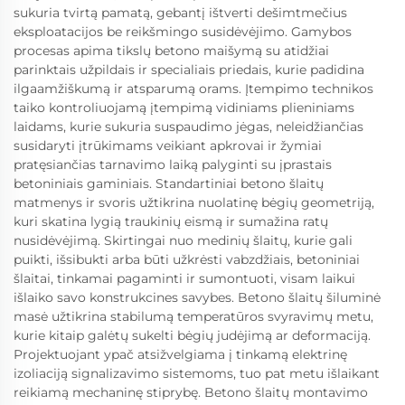
sukuria tvirtą pamatą, gebantį ištverti dešimtmečius
eksploatacijos be reikšmingo susidėvėjimo. Gamybos
procesas apima tikslų betono maišymą su atidžiai
parinktais užpildais ir specialiais priedais, kurie padidina
ilgaamžiškumą ir atsparumą orams. Įtempimo technikos
taiko kontroliuojamą įtempimą vidiniams plieniniams
laidams, kurie sukuria suspaudimo jėgas, neleidžiančias
susidaryti įtrūkimams veikiant apkrovai ir žymiai
pratęsiančias tarnavimo laiką palyginti su įprastais
betoniniais gaminiais. Standartiniai betono šlaitų
matmenys ir svoris užtikrina nuolatinę bėgių geometriją,
kuri skatina lygią traukinių eismą ir sumažina ratų
nusidėvėjimą. Skirtingai nuo medinių šlaitų, kurie gali
puikti, išsibukti arba būti užkrėsti vabzdžiais, betoniniai
šlaitai, tinkamai pagaminti ir sumontuoti, visam laikui
išlaiko savo konstrukcines savybes. Betono šlaitų šiluminė
masė užtikrina stabilumą temperatūros svyravimų metu,
kurie kitaip galėtų sukelti bėgių judėjimą ar deformaciją.
Projektuojant ypač atsižvelgiama į tinkamą elektrinę
izoliaciją signalizavimo sistemoms, tuo pat metu išlaikant
reikiamą mechaninę stiprybę. Betono šlaitų montavimo