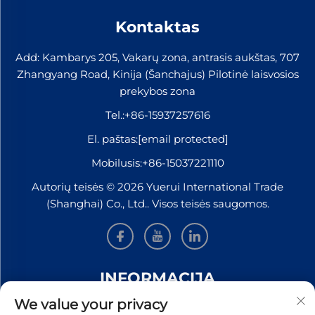
Kontaktas
Add: Kambarys 205, Vakarų zona, antrasis aukštas, 707
Zhangyang Road, Kinija (Šanchajus) Pilotinė laisvosios
prekybos zona
Tel.:
+86-15937257616
El. paštas:
[email protected]
Mobilusis:
+86-15037221110
Autorių teisės © 2026 Yuerui International Trade
(Shanghai) Co., Ltd.. Visos teisės saugomos.
INFORMACIJA
We value your privacy
Užsiregistruokite, kad gautumėte mūsų savaitinį