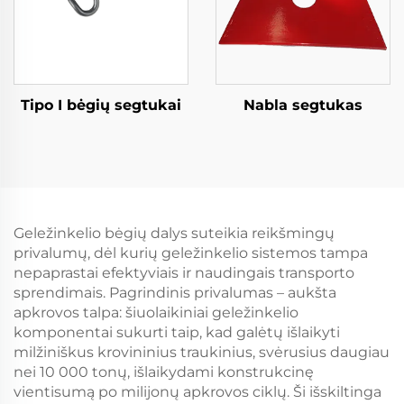
Tipo I bėgių segtukai
Nabla segtukas
Geležinkelio bėgių dalys suteikia reikšmingų
privalumų, dėl kurių geležinkelio sistemos tampa
nepaprastai efektyviais ir naudingais transporto
sprendimais. Pagrindinis privalumas – aukšta
apkrovos talpa: šiuolaikiniai geležinkelio
komponentai sukurti taip, kad galėtų išlaikyti
milžiniškus krovininius traukinius, svėrusius daugiau
nei 10 000 tonų, išlaikydami konstrukcinę
vientisumą po milijonų apkrovos ciklų. Ši išskiltinga