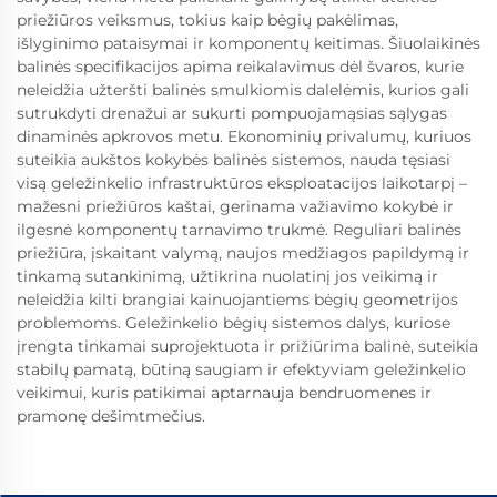
priežiūros veiksmus, tokius kaip bėgių pakėlimas,
išlyginimo pataisymai ir komponentų keitimas. Šiuolaikinės
balinės specifikacijos apima reikalavimus dėl švaros, kurie
neleidžia užteršti balinės smulkiomis dalelėmis, kurios gali
sutrukdyti drenažui ar sukurti pompuojamąsias sąlygas
dinaminės apkrovos metu. Ekonominių privalumų, kuriuos
suteikia aukštos kokybės balinės sistemos, nauda tęsiasi
visą geležinkelio infrastruktūros eksploatacijos laikotarpį –
mažesni priežiūros kaštai, gerinama važiavimo kokybė ir
ilgesnė komponentų tarnavimo trukmė. Reguliari balinės
priežiūra, įskaitant valymą, naujos medžiagos papildymą ir
tinkamą sutankinimą, užtikrina nuolatinį jos veikimą ir
neleidžia kilti brangiai kainuojantiems bėgių geometrijos
problemoms. Geležinkelio bėgių sistemos dalys, kuriose
įrengta tinkamai suprojektuota ir prižiūrima balinė, suteikia
stabilų pamatą, būtiną saugiam ir efektyviam geležinkelio
veikimui, kuris patikimai aptarnauja bendruomenes ir
pramonę dešimtmečius.