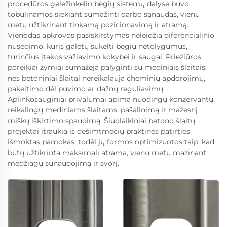
procedūros geležinkelio bėgių sistemų dalyse buvo
tobulinamos siekiant sumažinti darbo sąnaudas, vienu
metu užtikrinant tinkamą pozicionavimą ir atramą.
Vienodas apkrovos pasiskirstymas neleidžia diferencialinio
nusėdimo, kuris galėtų sukelti bėgių netolygumus,
turinčius įtakos važiavimo kokybei ir saugai. Priežiūros
poreikiai žymiai sumažėja palyginti su mediniais šlaitais,
nes betoniniai šlaitai nereikalauja cheminių apdorojimų,
pakeitimo dėl puvimo ar dažnų reguliavimų.
Aplinkosauginiai privalumai apima nuodingų konzervantų,
reikalingų mediniams šlaitams, pašalinimą ir mažesnį
miškų iškirtimo spaudimą. Šiuolaikiniai betono šlaitų
projektai įtraukia iš dešimtmečių praktinės patirties
išmoktas pamokas, todėl jų formos optimizuotos taip, kad
būtų užtikrinta maksimali atrama, vienu metu mažinant
medžiagų sunaudojimą ir svorį.