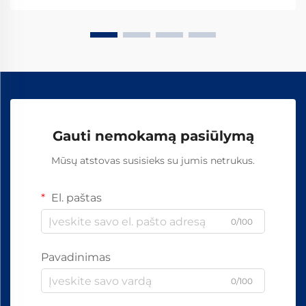
Gauti nemokamą pasiūlymą
Mūsų atstovas susisieks su jumis netrukus.
El. paštas
0/100
Pavadinimas
0/100