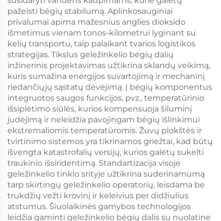
susidaryti vandens kaupimams, kurie galėtų
pažeisti bėgių stabilumą. Aplinkosauginiai
privalumai apima mažesnius anglies dioksido
išmetimus vienam tonos-kilometrui lyginant su
kelių transportu, taip palaikant tvarios logistikos
strategijas. Tikslus geležinkelio bėgių dalių
inžinerinis projektavimas užtikrina sklandų veikimą,
kuris sumažina energijos suvartojimą ir mechaninį
riedančiųjų sąstatų dėvėjimą. Į bėgių komponentus
integruotos saugos funkcijos, pvz., temperatūrinio
išsiplėtimo siūlės, kurios kompensuoja šiluminį
judėjimą ir neleidžia pavojingam bėgių išlinkimui
ekstremaliomis temperatūromis. Žuvų plokštės ir
tvirtinimo sistemos yra tikrinamos griežtai, kad būtų
išvengta katastrofalių versijų, kurios galėtų sukelti
traukinio išsiridentimą. Standartizacija visoje
geležinkelio tinklo srityje užtikrina suderinamumą
tarp skirtingų geležinkelio operatorių, leisdama be
trukdžių vežti krovinį ir keleivius per didžiulius
atstumus. Šiuolaikinės gamybos technologijos
leidžia gaminti geležinkelio bėgių dalis su nuolatine