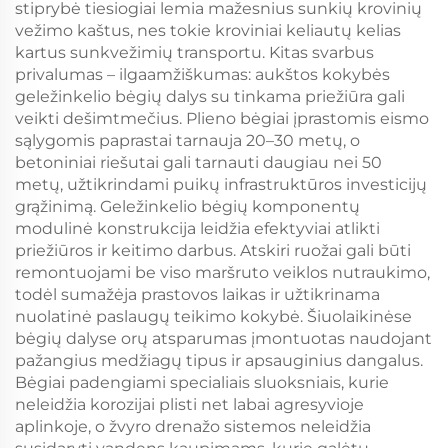
stiprybė tiesiogiai lemia mažesnius sunkių krovinių
vežimo kaštus, nes tokie kroviniai keliautų kelias
kartus sunkvežimių transportu. Kitas svarbus
privalumas – ilgaamžiškumas: aukštos kokybės
geležinkelio bėgių dalys su tinkama priežiūra gali
veikti dešimtmečius. Plieno bėgiai įprastomis eismo
sąlygomis paprastai tarnauja 20–30 metų, o
betoniniai riešutai gali tarnauti daugiau nei 50
metų, užtikrindami puikų infrastruktūros investicijų
grąžinimą. Geležinkelio bėgių komponentų
modulinė konstrukcija leidžia efektyviai atlikti
priežiūros ir keitimo darbus. Atskiri ruožai gali būti
remontuojami be viso maršruto veiklos nutraukimo,
todėl sumažėja prastovos laikas ir užtikrinama
nuolatinė paslaugų teikimo kokybė. Šiuolaikinėse
bėgių dalyse orų atsparumas įmontuotas naudojant
pažangius medžiagų tipus ir apsauginius dangalus.
Bėgiai padengiami specialiais sluoksniais, kurie
neleidžia korozijai plisti net labai agresyvioje
aplinkoje, o žvyro drenažo sistemos neleidžia