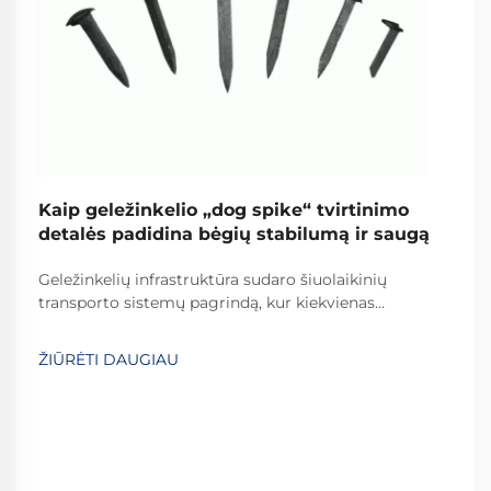
Kaip geležinkelio „dog spike“ tvirtinimo
detalės padidina bėgių stabilumą ir saugą
Geležinkelių infrastruktūra sudaro šiuolaikinių
transporto sistemų pagrindą, kur kiekvienas
komponentas svarbus eksplotacinės saugos ir
efektyvumo palaikymui. Tarp šių būtinų komponentų,
ŽIŪRĖTI DAUGIAU
geležinkelio „šuns“ vinčių vaidmuo yra vienas iš
svarbiausių...