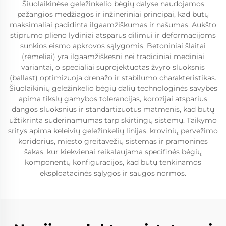
Šiuolaikinėse geležinkelio bėgių dalyse naudojamos
pažangios medžiagos ir inžineriniai principai, kad būtų
maksimaliai padidinta ilgaamžiškumas ir našumas. Aukšto
stiprumo plieno lydiniai atsparūs dilimui ir deformacijoms
sunkios eismo apkrovos sąlygomis. Betoniniai šlaitai
(rėmeliai) yra ilgaamžiškesni nei tradiciniai mediniai
variantai, o specialiai suprojektuotas žvyro sluoksnis
(ballast) optimizuoja drenažo ir stabilumo charakteristikas.
Šiuolaikinių geležinkelio bėgių dalių technologinės savybės
apima tikslų gamybos tolerancijas, korozijai atsparius
dangos sluoksnius ir standartizuotus matmenis, kad būtų
užtikrinta suderinamumas tarp skirtingų sistemų. Taikymo
sritys apima keleivių geležinkelių linijas, krovinių pervežimo
koridorius, miesto greitavežių sistemas ir pramonines
šakas, kur kiekvienai reikalaujama specifinės bėgių
komponentų konfigūracijos, kad būtų tenkinamos
eksploatacinės sąlygos ir saugos normos.