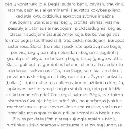
bėgių konstrukcijoje. Bėgiai sudaro bėgių paviršių traukinių
ratams, dažniausiai gaminami iš aukštos kokybės plieno,
kad atlaikytų didžiulius apkrovos svorius ir dažną
naudojimą. Standartiniai bėgių profiliai skiriasi visame
pasaulyje; dažniausiai naudojami plokščiadugniai bėgiai,
plačiai naudojami Šiaurės Amerikoje, bei bulvės galvos
formos bėgiai (bullhead rail), tradiciškai naudojami Europos
sistemose. Šlaitai (rėmeliai) paskirsto apkrovą nuo bėgių
per visą bėgių pamatą, neleisdami bėgiams įsigilinti į
gruntą ir išlaikydami tinkamą bėgių tarpą (gauge width).
Šlaitai gali būti pagaminti iš betono, plieno arba apdoroto
medienos, kiekvienas iš šių medžiagų suteikia tam tikrus
privalumus skirtingoms taikymo sritims. Žvyro sluoksnis
(ballast) – tai smulkintos uolienos, kurios užtikrina drenažą,
apkrovos paskirstymą ir bėgių stabilumą, taip pat leidžia
atlikti techninės priežiūros reguliavimus. Bėgių tvirtinimo
sistemos fiksuoja bėgius prie šlaitų naudodamos įvairius
mechanizmus – pvz., spyruoklinius spaustukus, varžtus ar
specializuotus spaustukus, priklausomai nuo bėgių tipo.
Žuvies plokštės (fish plates) sujungia atskirus bėgių
ruošinius, užtikrindamos vientisumą ir stiprumą jungtyse.