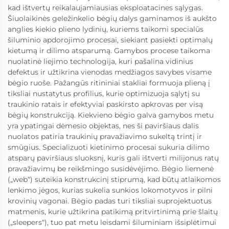
kad ištvertų reikalaujamiausias eksploatacines sąlygas.
Šiuolaikinės geležinkelio bėgių dalys gaminamos iš aukšto
anglies kiekio plieno lydinių, kuriems taikomi specialūs
šiluminio apdorojimo procesai, siekiant pasiekti optimalų
kietumą ir dilimo atsparumą. Gamybos procese taikoma
nuolatinė liejimo technologija, kuri pašalina vidinius
defektus ir užtikrina vienodas medžiagos savybes visame
bėgio ruoše. Pažangūs ritininiai stakliai formuoja plieną į
tiksliai nustatytus profilius, kurie optimizuoja sąlytį su
traukinio ratais ir efektyviai paskirsto apkrovas per visą
bėgių konstrukciją. Kiekvieno bėgio galva gamybos metu
yra ypatingai dėmesio objektas, nes ši paviršiaus dalis
nuolatos patiria traukinių pravažiavimo sukeltą trintį ir
smūgius. Specializuoti kietinimo procesai sukuria dilimo
atsparų paviršiaus sluoksnį, kuris gali ištverti milijonus ratų
pravažiavimų be reikšmingo susidėvėjimo. Bėgio liemenė
(„web“) suteikia konstrukcinį stiprumą, kad būtų atlaikomos
lenkimo jėgos, kurias sukelia sunkios lokomotyvos ir pilni
krovinių vagonai. Bėgio padas turi tiksliai suprojektuotus
matmenis, kurie užtikrina patikimą pritvirtinimą prie šlaitų
(„sleepers“), tuo pat metu leisdami šiluminiam išsiplėtimui