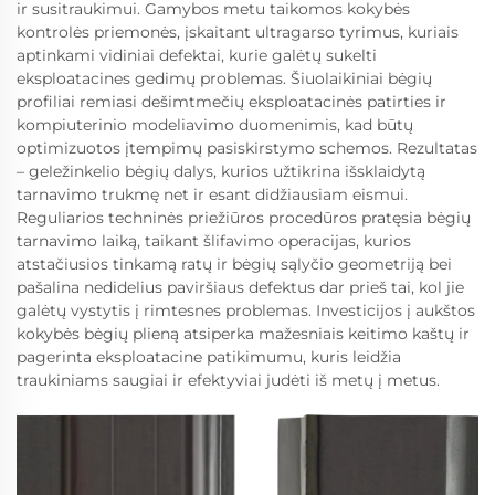
ir susitraukimui. Gamybos metu taikomos kokybės
kontrolės priemonės, įskaitant ultragarso tyrimus, kuriais
aptinkami vidiniai defektai, kurie galėtų sukelti
eksploatacines gedimų problemas. Šiuolaikiniai bėgių
profiliai remiasi dešimtmečių eksploatacinės patirties ir
kompiuterinio modeliavimo duomenimis, kad būtų
optimizuotos įtempimų pasiskirstymo schemos. Rezultatas
– geležinkelio bėgių dalys, kurios užtikrina išsklaidytą
tarnavimo trukmę net ir esant didžiausiam eismui.
Reguliarios techninės priežiūros procedūros pratęsia bėgių
tarnavimo laiką, taikant šlifavimo operacijas, kurios
atstačiusios tinkamą ratų ir bėgių sąlyčio geometriją bei
pašalina nedidelius paviršiaus defektus dar prieš tai, kol jie
galėtų vystytis į rimtesnes problemas. Investicijos į aukštos
kokybės bėgių plieną atsiperka mažesniais keitimo kaštų ir
pagerinta eksploatacine patikimumu, kuris leidžia
traukiniams saugiai ir efektyviai judėti iš metų į metus.