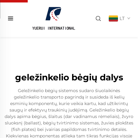
LT
geležinkelio bėgių dalys
Geležinkelio bėgių sistemos sudaro šiuolaikinės
geležinkelio transporto pagrindą ir susideda iš kelių
esminių komponentų, kurie veikia kartu, kad užtikrintų
saugų ir efektyvų traukinių judėjimą. Geležinkelio bėgių
dalys apima bėgius, šlaitus (dar vadinamus rėmeliais), žvyro
sluoksnį (ballast), bėgių tvirtinimo sistemas, žuvies plokštes
(fish plates) bei įvairias papildomas tvirtinimo detalės.
Kiekvienas komponentas atlieka tam tikras funkcijas visoje