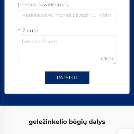
Įmonės pavadinimas
0/200
Žinutė
0/1000
PATEIKTI
geležinkelio bėgių dalys