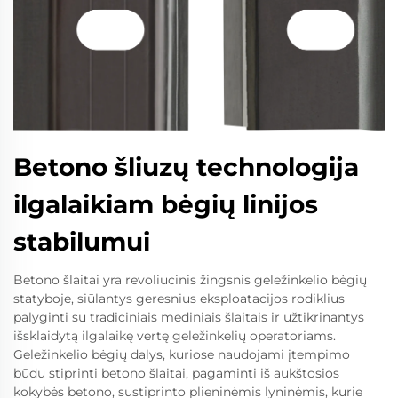
Betono šliuzų technologija
ilgalaikiam bėgių linijos
stabilumui
Betono šlaitai yra revoliucinis žingsnis geležinkelio bėgių
statyboje, siūlantys geresnius eksploatacijos rodiklius
palyginti su tradiciniais mediniais šlaitais ir užtikrinantys
išsklaidytą ilgalaikę vertę geležinkelių operatoriams.
Geležinkelio bėgių dalys, kuriose naudojami įtempimo
būdu stiprinti betono šlaitai, pagaminti iš aukštosios
kokybės betono, sustiprinto plieninėmis lyninėmis, kurie