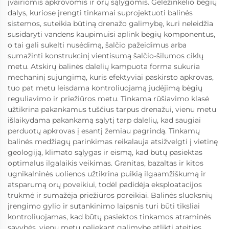
įvairiomis apkrovomis ir orų sąlygomis. Geležinkelio bėgių
dalys, kuriose įrengti tinkamai suprojektuoti balinės
sistemos, suteikia būtiną drenažo galimybę, kuri neleidžia
susidaryti vandens kaupimuisi aplink bėgių komponentus,
o tai gali sukelti nusėdimą, šalčio pažeidimus arba
sumažinti konstrukcinį vientisumą šalčio-šilumos ciklų
metu. Atskirų balinės dalelių kampuota forma sukuria
mechaninį sujungimą, kuris efektyviai paskirsto apkrovas,
tuo pat metu leisdama kontroliuojamą judėjimą bėgių
reguliavimo ir priežiūros metu. Tinkama rūšiavimo klasė
užtikrina pakankamus tuščius tarpus drenažui, vienu metu
išlaikydama pakankamą sąlytį tarp dalelių, kad saugiai
perduotų apkrovas į esantį žemiau pagrindą. Tinkamų
balinės medžiagų parinkimas reikalauja atsižvelgti į vietinę
geologiją, klimato sąlygas ir eismą, kad būtų pasiektas
optimalus ilgalaikis veikimas. Granitas, bazaltas ir kitos
ugnikalninės uolienos užtikrina puikią ilgaamžiškumą ir
atsparumą orų poveikiui, todėl padidėja eksploatacijos
trukmė ir sumažėja priežiūros poreikiai. Balinės sluoksnių
įrengimo gylio ir sutankinimo laipsnis turi būti tiksliai
kontroliuojamas, kad būtų pasiektos tinkamos atraminės
savybės, vienu metu paliekant galimybę atlikti ateities