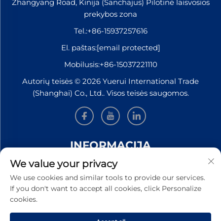
Zhangyang Road, Kinija (Šanchajus) Pilotinė laisvosios
prekybos zona
Tel.:
+86-15937257616
El. paštas:
[email protected]
Mobilusis:
+86-15037221110
Autorių teisės © 2026 Yuerui International Trade
(Shanghai) Co., Ltd.. Visos teisės saugomos.
INFORMACIJA
We value your privacy
Užsiregistruokite, kad gautumėte mūsų savaitinį
We use cookies and similar tools to provide our services.
naujienlaiškį
If you don't want to accept all cookies, click Personalize
cookies.