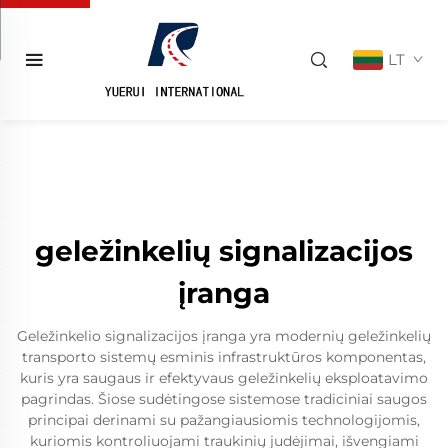
LT
geležinkelių signalizacijos
įranga
Geležinkelio signalizacijos įranga yra modernių geležinkelių
transporto sistemų esminis infrastruktūros komponentas,
kuris yra saugaus ir efektyvaus geležinkelių eksploatavimo
pagrindas. Šiose sudėtingose sistemose tradiciniai saugos
principai derinami su pažangiausiomis technologijomis,
kuriomis kontroliuojami traukinių judėjimai, išvengiami