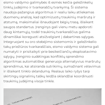
eismo valdymo galimybės iš esmės keičia geležinkelių
tinklų judėjimo ir tvarkaraščių tvarkymą. Ši sistema
naudoja pažangius algoritmus ir realiu laiku atliekamas
duomenų analizę, kad optimizuotų traukinių maršrutą ir
atstumą, maksimaliai išnaudojant bėgių trasą, išlaikant
saugos standartus. Įrenginys gali vienu metu apdoroti
daug kintamųjų, todėl traukinių tvarkaraščius galima
dinamiškai koreguoti atsižvelgiant į dabartines sąlygas.
Integruojant su oro stebėjimo sistemomis ir geležinkelio
takų priežiūros tvarkaraščiais, eismo valdymo sistema gali
numatyti ir prisitaikyti prie besikeičiančių eksploatavimo
sąlygų. Įrenginio sudėtingas konfliktų sprendimo
algoritmas automatiškai generuoja alternatyvius maršrutų
sprendimus, kai atsiranda sutrikimų, sumažinant vėlavimus
ir išlaikant tinklo sklandumą. Realaus laiko ryšys tarp
skirtingų signalinių taškų leidžia sklandžiai koordinuoti
traukinių judėjimą visoje tinkle.