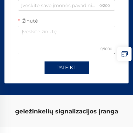
0/200
Žinutė
0/1000
PATEIKTI
geležinkelių signalizacijos įranga