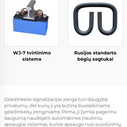
WJ-7 tvirtinimo
Rusijos standarto
sistema
bėgių segtukai
Geležinkelio signalizacijos įranga turi daugybę
privalumų, dėl kurių ji yra būtina šiuolaikiniams
geležinkelių įrenginiams. Pirma, ji žymiai pagerina
saugumą naudojant automatines traukinių
apsaugos sistemas, kurios apsaugo nuo susidūrimų