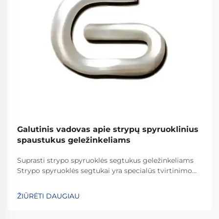
Galutinis vadovas apie strypų spyruoklinius
spaustukus geležinkeliams
Suprasti strypo spyruoklės segtukus geležinkeliams
Strypo spyruoklės segtukai yra specialūs tvirtinimo
elementai, kurie vaidina svarbų vaidmenį visame
pasaulyje esančiuose geležinkelių sistemose. Jie
ŽIŪRĖTI DAUGIAU
užtikrina, kad bėgiai būtų tinkamai pritvirtinti, kad
viskas išliktų savo vietoje. Ką daro šiuos segtukus