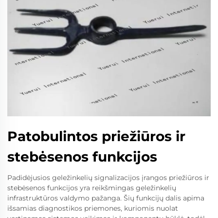
Patobulintos priežiūros ir
stebėsenos funkcijos
Padidėjusios geležinkelių signalizacijos įrangos priežiūros ir
stebėsenos funkcijos yra reikšmingas geležinkelių
infrastruktūros valdymo pažanga. Šių funkcijų dalis apima
išsamias diagnostikos priemones, kuriomis nuolat