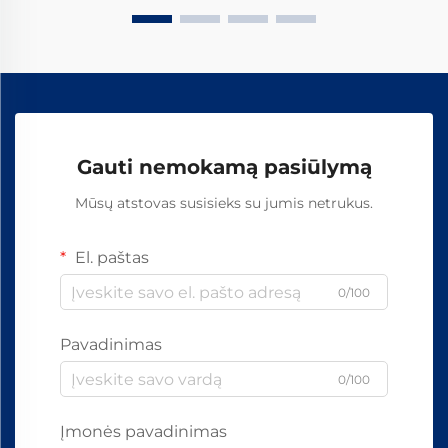
efektyviais...
Gauti nemokamą pasiūlymą
Mūsų atstovas susisieks su jumis netrukus.
El. paštas
0/100
Pavadinimas
0/100
Įmonės pavadinimas