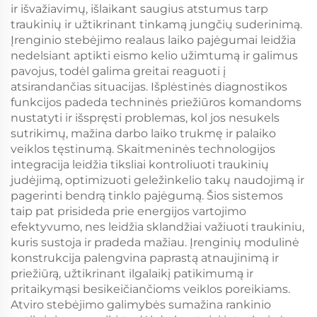
ir išvažiavimų, išlaikant saugius atstumus tarp
traukinių ir užtikrinant tinkamą jungčių suderinimą.
Įrenginio stebėjimo realaus laiko pajėgumai leidžia
nedelsiant aptikti eismo kelio užimtumą ir galimus
pavojus, todėl galima greitai reaguoti į
atsirandančias situacijas. Išplėstinės diagnostikos
funkcijos padeda techninės priežiūros komandoms
nustatyti ir išspręsti problemas, kol jos nesukels
sutrikimų, mažina darbo laiko trukmę ir palaiko
veiklos tęstinumą. Skaitmeninės technologijos
integracija leidžia tiksliai kontroliuoti traukinių
judėjimą, optimizuoti geležinkelio takų naudojimą ir
pagerinti bendrą tinklo pajėgumą. Šios sistemos
taip pat prisideda prie energijos vartojimo
efektyvumo, nes leidžia sklandžiai važiuoti traukiniu,
kuris sustoja ir pradeda mažiau. Įrenginių modulinė
konstrukcija palengvina paprastą atnaujinimą ir
priežiūrą, užtikrinant ilgalaikį patikimumą ir
pritaikymąsi besikeičiančioms veiklos poreikiams.
Atviro stebėjimo galimybės sumažina rankinio