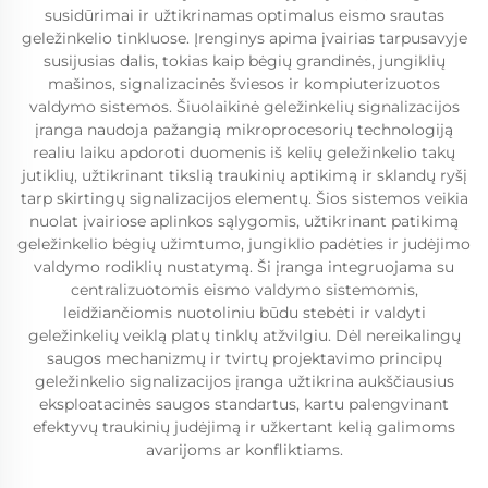
susidūrimai ir užtikrinamas optimalus eismo srautas
geležinkelio tinkluose. Įrenginys apima įvairias tarpusavyje
susijusias dalis, tokias kaip bėgių grandinės, jungiklių
mašinos, signalizacinės šviesos ir kompiuterizuotos
valdymo sistemos. Šiuolaikinė geležinkelių signalizacijos
įranga naudoja pažangią mikroprocesorių technologiją
realiu laiku apdoroti duomenis iš kelių geležinkelio takų
jutiklių, užtikrinant tikslią traukinių aptikimą ir sklandų ryšį
tarp skirtingų signalizacijos elementų. Šios sistemos veikia
nuolat įvairiose aplinkos sąlygomis, užtikrinant patikimą
geležinkelio bėgių užimtumo, jungiklio padėties ir judėjimo
valdymo rodiklių nustatymą. Ši įranga integruojama su
centralizuotomis eismo valdymo sistemomis,
leidžiančiomis nuotoliniu būdu stebėti ir valdyti
geležinkelių veiklą platų tinklų atžvilgiu. Dėl nereikalingų
saugos mechanizmų ir tvirtų projektavimo principų
geležinkelio signalizacijos įranga užtikrina aukščiausius
eksploatacinės saugos standartus, kartu palengvinant
efektyvų traukinių judėjimą ir užkertant kelią galimoms
avarijoms ar konfliktiams.