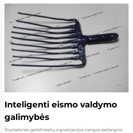
Inteligenti eismo valdymo
galimybės
Šiuolaikinės geležinkelių signalizacijos įrangos pažangios