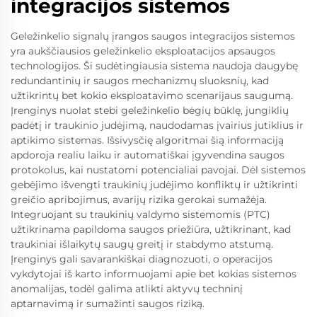
integracijos sistemos
Geležinkelio signalų įrangos saugos integracijos sistemos
yra aukščiausios geležinkelio eksploatacijos apsaugos
technologijos. Ši sudėtingiausia sistema naudoja daugybę
redundantinių ir saugos mechanizmų sluoksnių, kad
užtikrintų bet kokio eksploatavimo scenarijaus saugumą.
Įrenginys nuolat stebi geležinkelio bėgių būklę, jungiklių
padėtį ir traukinio judėjimą, naudodamas įvairius jutiklius ir
aptikimo sistemas. Išsivysčię algoritmai šią informaciją
apdoroja realiu laiku ir automatiškai įgyvendina saugos
protokolus, kai nustatomi potencialiai pavojai. Dėl sistemos
gebėjimo išvengti traukinių judėjimo konfliktų ir užtikrinti
greičio apribojimus, avarijų rizika gerokai sumažėja.
Integruojant su traukinių valdymo sistemomis (PTC)
užtikrinama papildoma saugos priežiūra, užtikrinant, kad
traukiniai išlaikytų saugų greitį ir stabdymo atstumą.
Įrenginys gali savarankiškai diagnozuoti, o operacijos
vykdytojai iš karto informuojami apie bet kokias sistemos
anomalijas, todėl galima atlikti aktyvų techninį
aptarnavimą ir sumažinti saugos riziką.