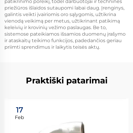
patikrinimo poreikį, todėl darbuotojai ir techninės
priežiūros išlaidos sutaupomi labai daug. Įrenginys,
galintis veikti įvairiomis oro sąlygomis, užtikrina
vienodą veikimą per metus, užtikrinant patikimą
keleivių ir krovinių vežimo paslaugas. Be to,
sistemose pateikiamos išsamios duomenų įrašymo
ir ataskaitų teikimo funkcijos, padedančios geriau
priimti sprendimus ir laikytis teisės aktų.
Praktiški patarimai
17
Feb