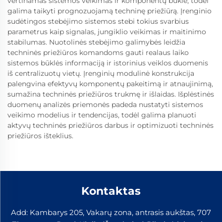
vertinamas sistemos veikimas ir komponentų būklė, todėl
galima taikyti prognozuojamą techninę priežiūrą. Įrenginio
sudėtingos stebėjimo sistemos stebi tokius svarbius
parametrus kaip signalas, jungiklio veikimas ir maitinimo
stabilumas. Nuotolinės stebėjimo galimybės leidžia
techninės priežiūros komandoms gauti realaus laiko
sistemos būklės informaciją ir istorinius veiklos duomenis
iš centralizuotų vietų. Įrenginių modulinė konstrukcija
palengvina efektyvų komponentų pakeitimą ir atnaujinimą,
sumažina techninės priežiūros trukmę ir išlaidas. Išplėstinės
duomenų analizės priemonės padeda nustatyti sistemos
veikimo modelius ir tendencijas, todėl galima planuoti
aktyvų techninės priežiūros darbus ir optimizuoti techninės
priežiūros išteklius.
Kontaktas
Add: Kambarys 205, Vakarų zona, antrasis aukštas, 707